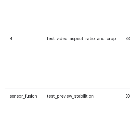
4
test_video_aspect_ratio_and_crop
33
sensor_fusion
test_preview_stabilition
33