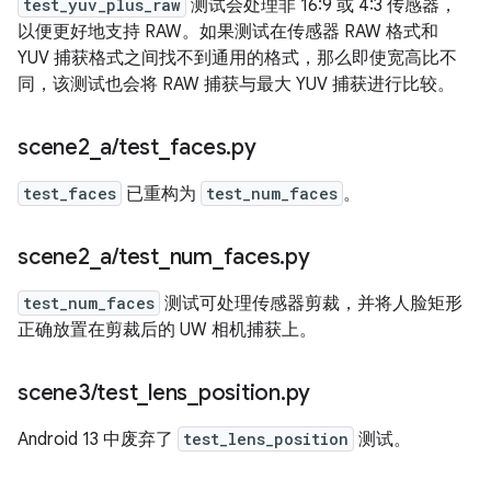
test_yuv_plus_raw
测试会处理非 16:9 或 4:3 传感器，
以便更好地支持 RAW。如果测试在传感器 RAW 格式和
YUV 捕获格式之间找不到通用的格式，那么即使宽高比不
同，该测试也会将 RAW 捕获与最大 YUV 捕获进行比较。
scene2
_
a
/
test
_
faces
.
py
test_faces
已重构为
test_num_faces
。
scene2
_
a
/
test
_
num
_
faces
.
py
test_num_faces
测试可处理传感器剪裁，并将人脸矩形
正确放置在剪裁后的 UW 相机捕获上。
scene3
/
test
_
lens
_
position
.
py
Android 13 中废弃了
test_lens_position
测试。