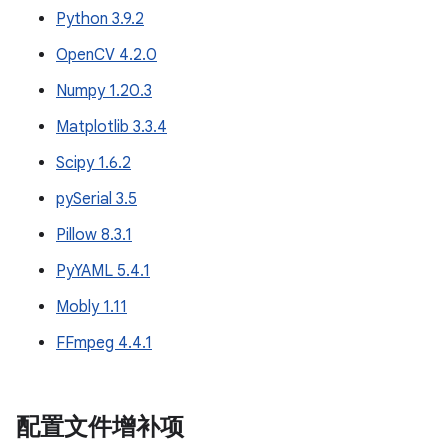
Python 3.9.2
OpenCV 4.2.0
Numpy 1.20.3
Matplotlib 3.3.4
Scipy 1.6.2
pySerial 3.5
Pillow 8.3.1
PyYAML 5.4.1
Mobly 1.11
FFmpeg 4.4.1
配置文件增补项