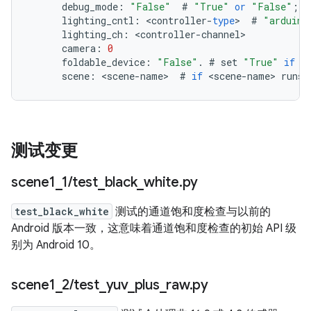
debug_mode
:
"False"
#
"True"
or
"False"
;
q
lighting_cntl
:
<
controller
-
type
>
#
"arduino
lighting_ch
:
<
controller
-
channel
camera
:
0
foldable_device
:
"False"
.
#
set
"True"
if
t
scene
:
<
scene
-
name
>
#
if
<
scene
-
name
>
runs
测试变更
scene1
_
1
/
test
_
black
_
white
.
py
test_black_white
测试的通道饱和度检查与以前的
Android 版本一致，这意味着通道饱和度检查的初始 API 级
别为 Android 10。
scene1
_
2
/
test
_
yuv
_
plus
_
raw
.
py