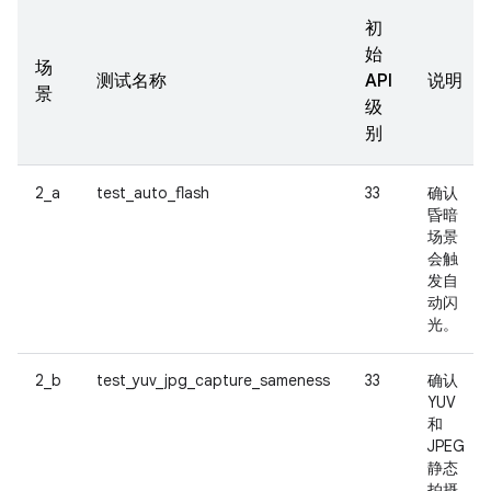
初
始
场
测试名称
API
说明
景
级
别
2_a
test_auto_flash
33
确认
昏暗
场景
会触
发自
动闪
光。
2_b
test_yuv_jpg_capture_sameness
33
确认
YUV
和
JPEG
静态
拍摄