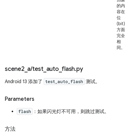
的内
容在
位
(bit)
方面
完全
相
同。
scene2
_
a
/
test
_
auto
_
flash
.
py
Android 13 添加了
test_auto_flash
测试。
Parameters
flash
：如果闪光灯不可用，则跳过测试。
方法