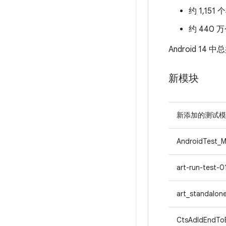
约 1,15
约 440 
Android 1
新模块
新添加的测试模
AndroidTest_M
art-run-test-0
art_standalon
CtsAdIdEndTo