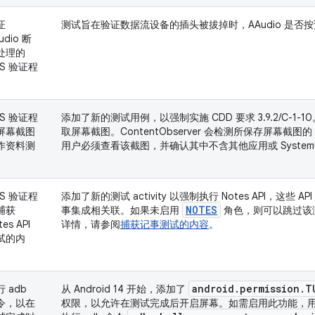
证
测试旨在验证数据流设备的插头被拔掉时，AAudio 是否
udio 断
处理的
TS 验证程
TS 验证程
添加了新的测试用例，以强制实施 CDD 要求 3.9.2/C-1
屏幕截图
取屏幕截图。ContentObserver 会检测所保存屏幕截图的
作资料测
用户必须查看该截图，并确认其中不含其他应用或 System
TS 验证程
添加了新的测试 activity 以强制执行 Notes API，这些 API
NOTES
捕获
事集成相关联。如果未启用
角色，则可以跳过该
tes API
详情，请参阅
捕获记事测试的内容
。
试的内
。
android
.
permission
.
T
 adb
从 Android 14 开始，添加了
令，以在
权限，以允许在测试完成后开启屏幕。如需启用此功能，