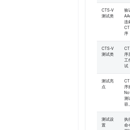
CTS-V
验
测试类
AA
连
C
序
CTS-V
C
测试类
序
工
试
测试亮
C
点
序
No
测
容
测试设
执行
置
命