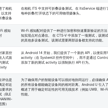
进了相机
在相机 ITS 中支持可折叠设备测试。在 ItsService 端
S 以支持
每种折叠/打开状态下的可用物理摄像头。
折叠设备
-Fi 感知
Wi-Fi 感知配对提供了一种进行加密和快速重新验证的方法，用
对
知实现点对点通信。 在 CTS-V 中添加了一项测试，该
的其他多设备测试。该测试需要两部设备都支持此功能。
对家居控
从 Android 14 开始，我们提供了一个新的 API，以便
嵌入式面
activity（在 SystemUI 控件空间中），而不是通过 Contr
的测试
添加了新的测试 activity 以强制执行 API 行为。
ivity
在评估是
为了确保用户的智能设备可以很好地协同运行，必须确保 And
满足邻近
的所有设备都能确定设备间的相对距离。Android U 引
知要求的
概述了用于确定邻近性的可用无线技术（例如 UWB、Wi-Fi 
试（BLE
性能。
NAN/Wi-
 范围）