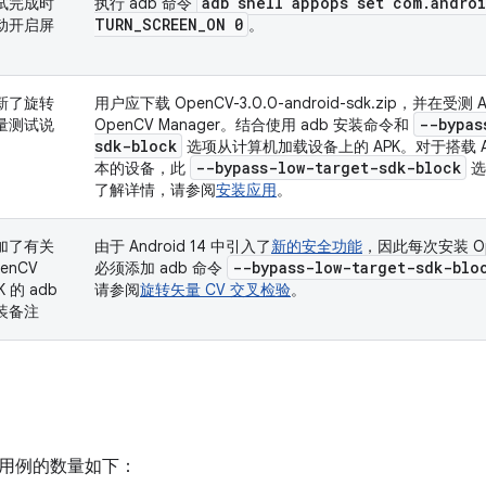
adb shell appops set com
.
andro
试完成时
执行 adb 命令
TURN
_
SCREEN
_
ON 0
动开启屏
。
新了旋转
用户应下载 OpenCV-3.0.0-android-sdk.zip，并在受测
--bypas
量测试说
OpenCV Manager。结合使用 adb 安装命令和
sdk-block
选项从计算机加载设备上的 APK。对于搭载 And
--bypass-low-target-sdk-block
本的设备，此
选
了解详情，请参阅
安装应用
。
加了有关
由于 Android 14 中引入了
新的安全功能
，因此每次安装 Ope
--bypass-low-target-sdk-blo
enCV
必须添加 adb 命令
K 的 adb
请参阅
旋转矢量 CV 交叉检验
。
装备注
用例的数量如下：