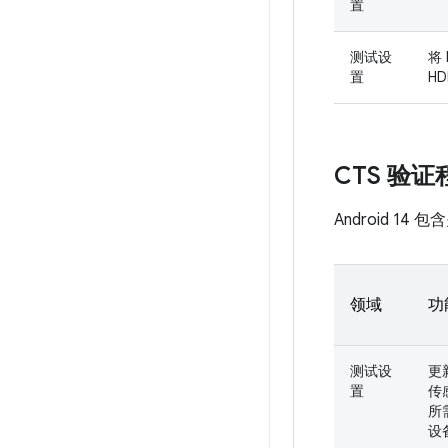
置
测试设
将 
置
HD
CTS 验
Android 1
领域
功
测试设
更
置
传
所
设