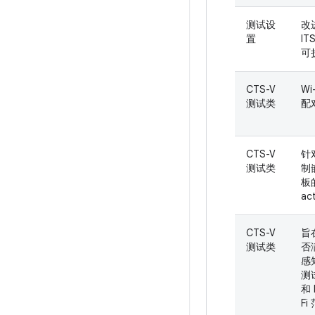
测试设
改
置
IT
可
CTS-V
Wi
测试类
配
CTS-V
针
测试类
制
板
act
CTS-V
旨
测试类
否
感
测
和 
Fi