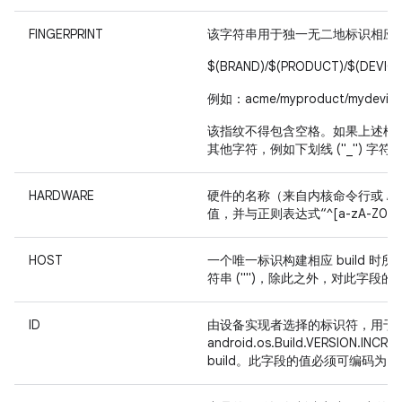
FINGERPRINT
该字符串用于独一无二地标识相应 
$(BRAND)/$(PRODUCT)/$(DEVICE)
例如：acme/myproduct/mydevice:5
该指纹不得包含空格。如果上述模板
其他字符，例如下划线 ("_") 字符。
HARDWARE
硬件的名称（来自内核命令行或 /pr
值，并与正则表达式“^[a-zA-Z0-9
HOST
一个唯一标识构建相应 build 
符串 ("")，除此之外，对此字段
ID
由设备实现者选择的标识符，用于
android.os.Build.VERS
build。此字段的值必须可编码为 7 位的