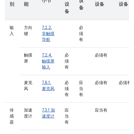
小节
设
别
能
设
设备
设备
备
备
输
方向
7.2.2.
必
入
键
非触摸
须
导航
有
触摸
7.2.4.
必
必须有
屏
触摸屏
须
输入
有
麦克
7.8.1.
必
应
必须有
必须有
风
麦克风
须
当
有
有
传
加速
7.3.1 加
应
应当有
感
度计
速度计
当
器
有