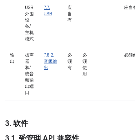
USB
7.7.
应
应当有
外围
USB
当
设
有
备/
主机
模式
输
扬声
7.8.2.
必
必
必须使
出
器
音频输
须
须
和/
出
有
使
或音
用
频输
出端
口
3
.
软件
3
.
1
.
受管理 API 兼容性