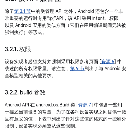
除了
第 3.1 节
中的受管理 API 之外，Android 还包含一个非
常重要的运行时专用“软”API，该 API 采用 intent、权限，
以及 Android 应用的类似方面（它们在应用编译期间无法被
强制执行）等形式。
3
.
2
.
1
.
权限
设备实现者必须支持并强制采用权限参考页面 [
资源 6
] 中
载述的所有权限常量。请注意，
第 9 节
列出了与 Android 安
全模型相关的其他要求。
3
.
2
.
2
.
build 参数
Android API 在 android.os.Build 类 [
资源 7
] 中包含一些用
于描述当前设备的常量。为了在各种设备实现之间提供一致
且有意义的值，下表中列出了针对这些值的格式的一些额外
限制，设备实现必须遵从这些限制。