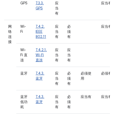
GPS
7.3.3.
应
应当有
GPS
当
有
网
Wi-
7.4.2.
应
必
应当有
络
Fi
IEEE
当
须
连
802.11
有
有
接
Wi-
7.4.2.1.
应
应
Fi 直
Wi-Fi
当
当
连
直连
有
有
蓝牙
7.4.3.
应
必
必须使
必须有
蓝牙
当
须
用
有
有
蓝牙
7.4.3.
应
必
应当有
应当有
低功
蓝牙
当
须
耗
有
有