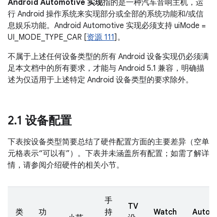
Android Automotive 实现
指的是一种汽车音响主机，运
行 Android 操作系统来实现部分或全部的系统功能和/或信
息娱乐功能。Android Automotive 实现必须支持 uiMode =
UI_MODE_TYPE_CAR [
资源 111
]。
不属于上述任何设备类型的所有 Android 设备实现仍必须满
足本文档中的所有要求，才能与 Android 5.1 兼容，明确描
述为仅适用于上述特定 Android 设备类型的要求除外。
2
.
1 设备配置
下表按设备类型简要总结了硬件配置方面的主要差异（空单
元格表示“可以有”）。下表并未涵盖所有配置；如需了解详
情，请参阅介绍硬件的相关小节。
手
TV
类
功
持
Watch
Autom