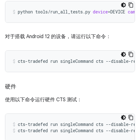
python
tools/run_all_tests.py
device
=
DEVICE
came
对于搭载 Android 12 的设备，请运行以下命令：
cts-tradefed
run
singleCommand
cts
--disable-reb
硬件
使用以下命令运行硬件 CTS 测试：
cts-tradefed
run
singleCommand
cts
--disable-reb
cts-tradefed
run
singleCommand
cts
--disable-reb