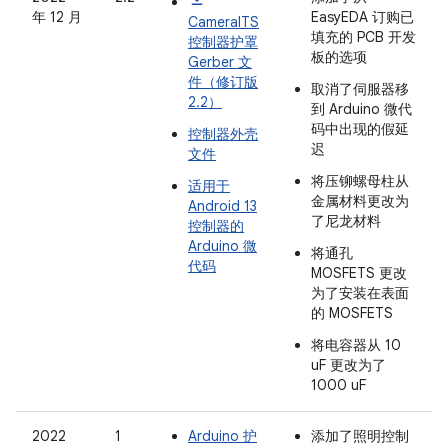
年 12 月
EasyEDA 订购已
CameraITS
填充的 PCB 开发
控制器护罩
板的选项
Gerber 文
件（修订版
取消了伺服器移
2.2）
到 Arduino 微代
码中出现的假延
控制器外壳
迟
文件
将压铆螺母柱从
适用于
金属材料更改为
Android 13
了尼龙材料
控制器的
Arduino 微
将通孔
代码
MOSFETS 更改
为了安装在表面
的 MOSFETS
将电容器从 10
uF 更改为了
1000 uF
2022
1
Arduino 护
添加了照明控制