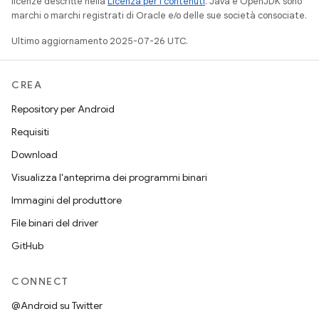
licenze descritte nella
Licenza per i contenuti
. Java e OpenJDK sono
marchi o marchi registrati di Oracle e/o delle sue società consociate.
Ultimo aggiornamento 2025-07-26 UTC.
CREA
Repository per Android
Requisiti
Download
Visualizza l'anteprima dei programmi binari
Immagini del produttore
File binari del driver
GitHub
CONNECT
@Android su Twitter