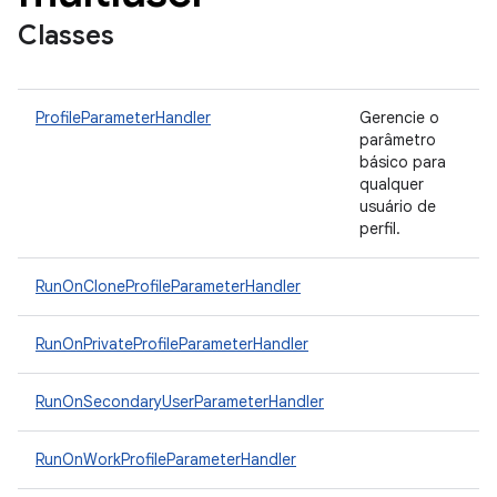
Classes
ProfileParameterHandler
Gerencie o
parâmetro
básico para
qualquer
usuário de
perfil.
RunOnCloneProfileParameterHandler
RunOnPrivateProfileParameterHandler
RunOnSecondaryUserParameterHandler
RunOnWorkProfileParameterHandler