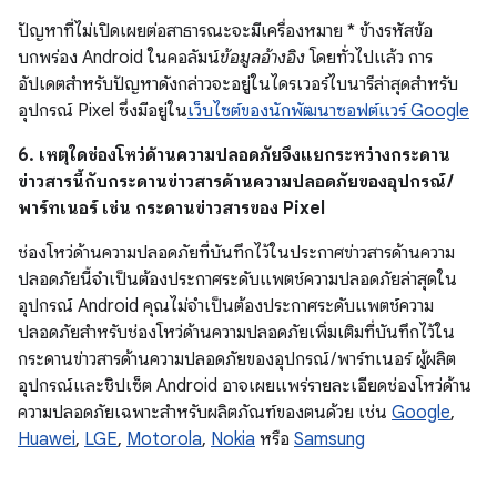
ปัญหาที่ไม่เปิดเผยต่อสาธารณะจะมีเครื่องหมาย * ข้างรหัสข้อ
บกพร่อง Android ในคอลัมน์
ข้อมูลอ้างอิง
โดยทั่วไปแล้ว การ
อัปเดตสำหรับปัญหาดังกล่าวจะอยู่ในไดรเวอร์ไบนารีล่าสุดสำหรับ
อุปกรณ์ Pixel ซึ่งมีอยู่ใน
เว็บไซต์ของนักพัฒนาซอฟต์แวร์ Google
6. เหตุใดช่องโหว่ด้านความปลอดภัยจึงแยกระหว่างกระดาน
ข่าวสารนี้กับกระดานข่าวสารด้านความปลอดภัยของอุปกรณ์ /
พาร์ทเนอร์ เช่น กระดานข่าวสารของ Pixel
ช่องโหว่ด้านความปลอดภัยที่บันทึกไว้ในประกาศข่าวสารด้านความ
ปลอดภัยนี้จำเป็นต้องประกาศระดับแพตช์ความปลอดภัยล่าสุดใน
อุปกรณ์ Android คุณไม่จำเป็นต้องประกาศระดับแพตช์ความ
ปลอดภัยสำหรับช่องโหว่ด้านความปลอดภัยเพิ่มเติมที่บันทึกไว้ใน
กระดานข่าวสารด้านความปลอดภัยของอุปกรณ์ / พาร์ทเนอร์ ผู้ผลิต
อุปกรณ์และชิปเซ็ต Android อาจเผยแพร่รายละเอียดช่องโหว่ด้าน
ความปลอดภัยเฉพาะสำหรับผลิตภัณฑ์ของตนด้วย เช่น
Google
,
Huawei
,
LGE
,
Motorola
,
Nokia
หรือ
Samsung