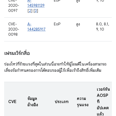
CVE-
A-
EoP
สูง
9, 10
2020-
145981139
0097
[
2
] [
3
]
CVE-
A-
EoP
สูง
8.0, 8.1,
2020-
144285917
9, 10
0098
เฟรมเวิร์กสื่อ
ช่องโหว่ที่ร้ายแรงที่สุดในส่วนนี้อาจทำให้ผู้โจมตีในเครื่องสามารถ
เลี่ยงข้อกำหนดของการโต้ตอบของผู้ใช้เพื่อเข้าถึงสิทธิ์เพิ่มเติม
เวอร์ชัน
AOSP
ข้อมูล
ความ
CVE
ประเภท
ที่
อ้างอิง
รุนแรง
อัปเดต
แล้ว