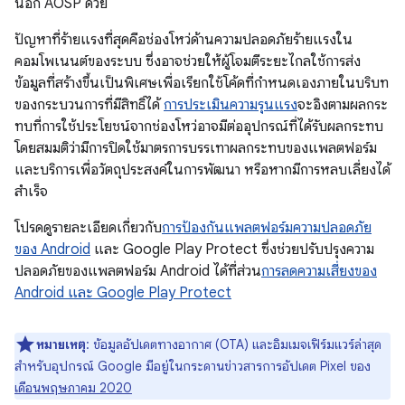
นอก AOSP ด้วย
ปัญหาที่ร้ายแรงที่สุดคือช่องโหว่ด้านความปลอดภัยร้ายแรงใน
คอมโพเนนต์ของระบบ ซึ่งอาจช่วยให้ผู้โจมตีระยะไกลใช้การส่ง
ข้อมูลที่สร้างขึ้นเป็นพิเศษเพื่อเรียกใช้โค้ดที่กำหนดเองภายในบริบท
ของกระบวนการที่มีสิทธิ์ได้
การประเมินความรุนแรง
จะอิงตามผลกระ
ทบที่การใช้ประโยชน์จากช่องโหว่อาจมีต่ออุปกรณ์ที่ได้รับผลกระทบ
โดยสมมติว่ามีการปิดใช้มาตรการบรรเทาผลกระทบของแพลตฟอร์ม
และบริการเพื่อวัตถุประสงค์ในการพัฒนา หรือหากมีการหลบเลี่ยงได้
สําเร็จ
โปรดดูรายละเอียดเกี่ยวกับ
การป้องกันแพลตฟอร์มความปลอดภัย
ของ Android
และ Google Play Protect ซึ่งช่วยปรับปรุงความ
ปลอดภัยของแพลตฟอร์ม Android ได้ที่ส่วน
การลดความเสี่ยงของ
Android และ Google Play Protect
หมายเหตุ
: ข้อมูลอัปเดตทางอากาศ (OTA) และอิมเมจเฟิร์มแวร์ล่าสุด
สำหรับอุปกรณ์ Google มีอยู่ในกระดานข่าวสารการอัปเดต Pixel ของ
เดือนพฤษภาคม 2020