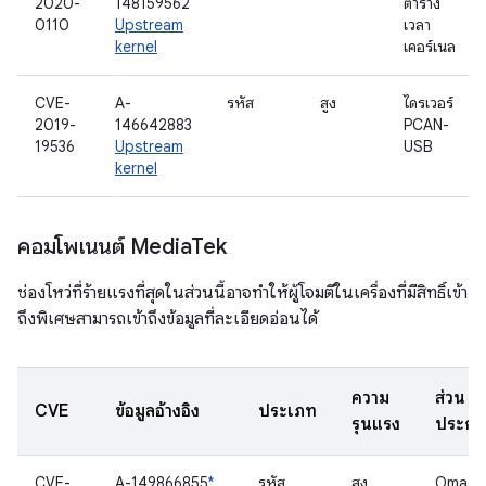
2020-
148159562
ตาราง
0110
Upstream
เวลา
kernel
เคอร์เนล
CVE-
A-
รหัส
สูง
ไดรเวอร์
2019-
146642883
PCAN-
19536
Upstream
USB
kernel
คอมโพเนนต์ Media
Tek
ช่องโหว่ที่ร้ายแรงที่สุดในส่วนนี้อาจทำให้ผู้โจมตีในเครื่องที่มีสิทธิ์เข้า
ถึงพิเศษสามารถเข้าถึงข้อมูลที่ละเอียดอ่อนได้
ความ
ส่วน
CVE
ข้อมูลอ้างอิง
ประเภท
รุนแรง
ประก
CVE-
A-149866855
*
รหัส
สูง
Omacp