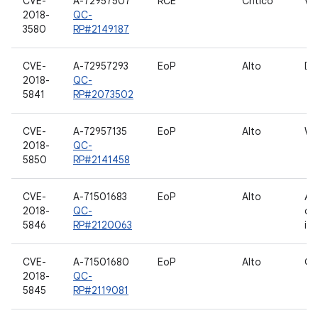
CVE-
A-72957507
RCE
Critico
WL
2018-
QC-
3580
RP#2149187
CVE-
A-72957293
EoP
Alto
D
2018-
QC-
5841
RP#2073502
CVE-
A-72957135
EoP
Alto
WL
2018-
QC-
5850
RP#2141458
CVE-
A-71501683
EoP
Alto
Ac
2018-
QC-
dei
5846
RP#2120063
in
CVE-
A-71501680
EoP
Alto
GP
2018-
QC-
5845
RP#2119081