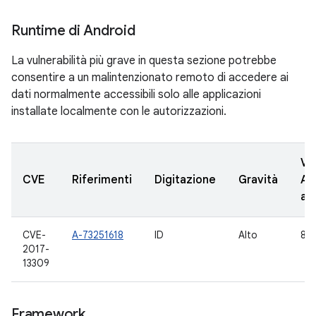
Runtime di Android
La vulnerabilità più grave in questa sezione potrebbe
consentire a un malintenzionato remoto di accedere ai
dati normalmente accessibili solo alle applicazioni
installate localmente con le autorizzazioni.
Ve
CVE
Riferimenti
Digitazione
Gravità
AO
ag
CVE-
A-73251618
ID
Alto
8.1
2017-
13309
Framework