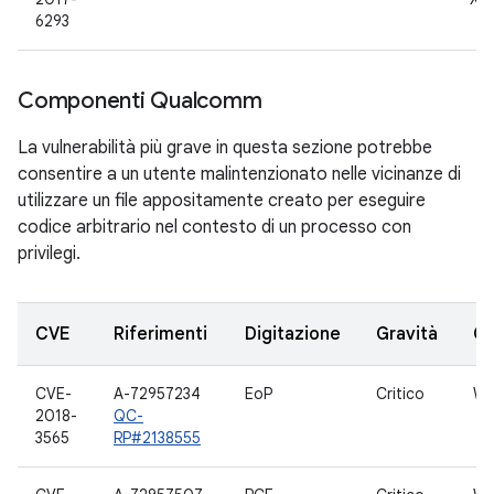
6293
Componenti Qualcomm
La vulnerabilità più grave in questa sezione potrebbe
consentire a un utente malintenzionato nelle vicinanze di
utilizzare un file appositamente creato per eseguire
codice arbitrario nel contesto di un processo con
privilegi.
CVE
Riferimenti
Digitazione
Gravità
C
CVE-
A-72957234
EoP
Critico
WL
2018-
QC-
3565
RP#2138555