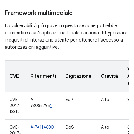
Framework multimediale
La vulnerabilità più grave in questa sezione potrebbe
consentire a un'applicazione locale dannosa di bypassare
i requisiti di interazione utente per ottenere l'accesso a
autorizzazioni aggiuntive.
Ve
CVE
Riferimenti
Digitazione
Gravità
AO
ag
CVE-
A-
EoP
Alto
8.0
2017-
73085795
*
13312
CVE-
A-74114680
DoS
Alto
6.0
2017-
7.0,