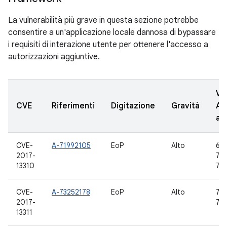
La vulnerabilità più grave in questa sezione potrebbe
consentire a un'applicazione locale dannosa di bypassare
i requisiti di interazione utente per ottenere l'accesso a
autorizzazioni aggiuntive.
Ve
CVE
Riferimenti
Digitazione
Gravità
AO
ag
CVE-
A-71992105
EoP
Alto
6.0
2017-
7.0,
13310
7.1.
CVE-
A-73252178
EoP
Alto
7.0,
2017-
7.1.
13311