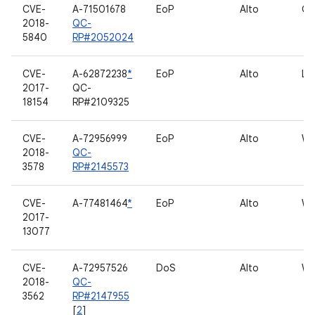
CVE-
A-71501678
EoP
Alto
GP
2018-
QC-
5840
RP#2052024
CVE-
A-62872238
*
EoP
Alto
Li
2017-
QC-
18154
RP#2109325
CVE-
A-72956999
EoP
Alto
WL
2018-
QC-
3578
RP#2145573
CVE-
A-77481464
*
EoP
Alto
WL
2017-
13077
CVE-
A-72957526
DoS
Alto
WL
2018-
QC-
3562
RP#2147955
[
2
]