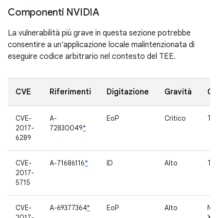
Componenti NVIDIA
La vulnerabilità più grave in questa sezione potrebbe
consentire a un'applicazione locale malintenzionata di
eseguire codice arbitrario nel contesto del TEE.
CVE
Riferimenti
Digitazione
Gravità
Co
CVE-
A-
EoP
Critico
TE
2017-
72830049
*
6289
CVE-
A-71686116
*
ID
Alto
TL
2017-
5715
CVE-
A-69377364
*
EoP
Alto
NVI
2017-
X1 