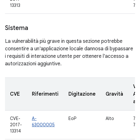
13313
7.1.
Sistema
La vulnerabilità più grave in questa sezione potrebbe
consentire a un'applicazione locale dannosa di bypassare
i requisiti di interazione utente per ottenere l'accesso a
autorizzazioni aggiuntive.
Ve
CVE
Riferimenti
Digitazione
Gravità
AO
ag
CVE-
A-
EoP
Alto
7.0,
2017-
63000005
7.1.
13314