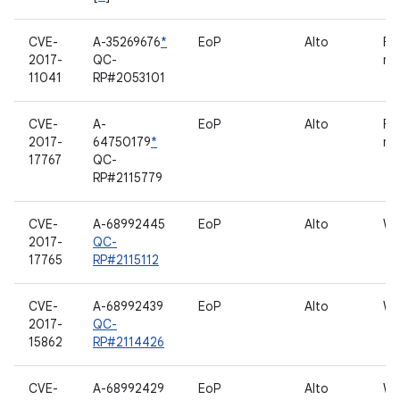
CVE-
A-35269676
*
EoP
Alto
Fr
2017-
QC-
mu
11041
RP#2053101
CVE-
A-
EoP
Alto
Fr
2017-
64750179
*
mu
17767
QC-
RP#2115779
CVE-
A-68992445
EoP
Alto
WL
2017-
QC-
17765
RP#2115112
CVE-
A-68992439
EoP
Alto
WL
2017-
QC-
15862
RP#2114426
CVE-
A-68992429
EoP
Alto
WL