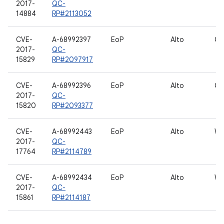
2017-
QC-
14884
RP#2113052
CVE-
A-68992397
EoP
Alto
Gr
2017-
QC-
15829
RP#2097917
CVE-
A-68992396
EoP
Alto
Gr
2017-
QC-
15820
RP#2093377
CVE-
A-68992443
EoP
Alto
WL
2017-
QC-
17764
RP#2114789
CVE-
A-68992434
EoP
Alto
WL
2017-
QC-
15861
RP#2114187