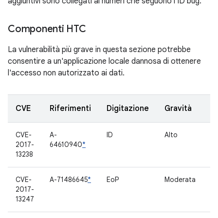
aggiuntivi sono collegati ai numeri che seguono l'ID bug.
Componenti HTC
La vulnerabilità più grave in questa sezione potrebbe
consentire a un'applicazione locale dannosa di ottenere
l'accesso non autorizzato ai dati.
CVE
Riferimenti
Digitazione
Gravità
C
CVE-
A-
ID
Alto
B
2017-
64610940
*
13238
CVE-
A-71486645
*
EoP
Moderata
B
2017-
13247