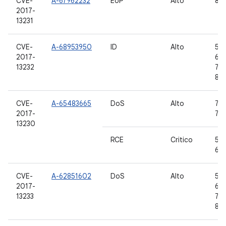
CVE-
A-67962232
EoP
Alto
8.0
2017-
13231
CVE-
A-68953950
ID
Alto
5.1.
2017-
6.0
13232
7.1.
8.0
CVE-
A-65483665
DoS
Alto
7.0,
2017-
7.1.
13230
RCE
Critico
5.1.
6.0
CVE-
A-62851602
DoS
Alto
5.1.
2017-
6.0
13233
7.1.
8.0