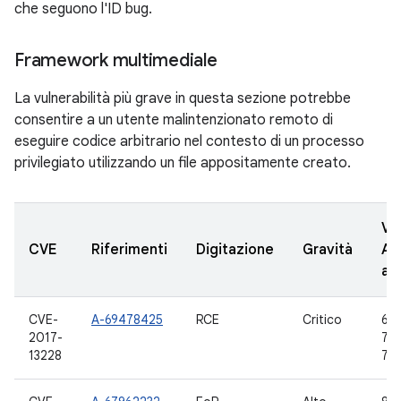
che seguono l'ID bug.
Framework multimediale
La vulnerabilità più grave in questa sezione potrebbe
consentire a un utente malintenzionato remoto di
eseguire codice arbitrario nel contesto di un processo
privilegiato utilizzando un file appositamente creato.
Ve
CVE
Riferimenti
Digitazione
Gravità
AO
ag
CVE-
A-69478425
RCE
Critico
6.0
2017-
7.0,
13228
7.1.