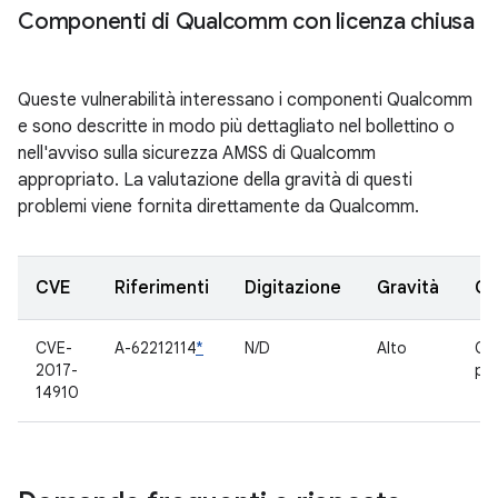
Componenti di Qualcomm con licenza chiusa
Queste vulnerabilità interessano i componenti Qualcomm
e sono descritte in modo più dettagliato nel bollettino o
nell'avviso sulla sicurezza AMSS di Qualcomm
appropriato. La valutazione della gravità di questi
problemi viene fornita direttamente da Qualcomm.
CVE
Riferimenti
Digitazione
Gravità
Co
CVE-
A-62212114
*
N/D
Alto
Co
2017-
pro
14910