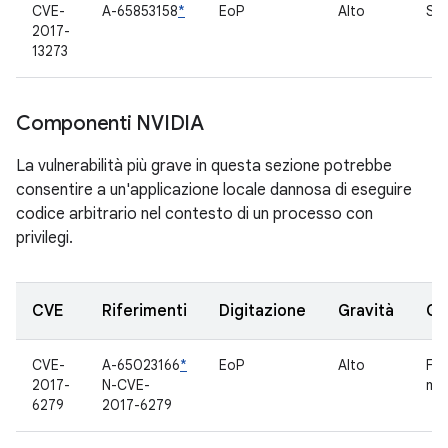
CVE-
A-65853158
*
EoP
Alto
Sco
2017-
13273
Componenti NVIDIA
La vulnerabilità più grave in questa sezione potrebbe
consentire a un'applicazione locale dannosa di eseguire
codice arbitrario nel contesto di un processo con
privilegi.
CVE
Riferimenti
Digitazione
Gravità
Co
CVE-
A-65023166
*
EoP
Alto
Fr
2017-
N-CVE-
mul
6279
2017-6279