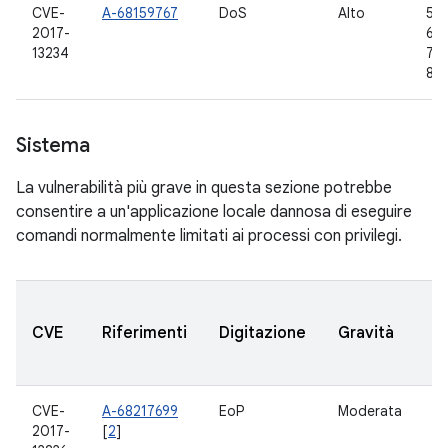
CVE-
A-68159767
DoS
Alto
5.1.
2017-
6.0
13234
7.1.
8.0
Sistema
La vulnerabilità più grave in questa sezione potrebbe
consentire a un'applicazione locale dannosa di eseguire
comandi normalmente limitati ai processi con privilegi.
V
CVE
Riferimenti
Digitazione
Gravità
A
a
CVE-
A-68217699
EoP
Moderata
8.
2017-
[
2
]