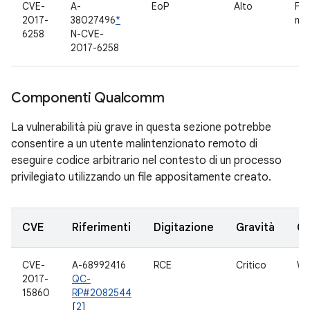
CVE-
A-
EoP
Alto
Fr
2017-
38027496
*
mul
6258
N-CVE-
2017-6258
Componenti Qualcomm
La vulnerabilità più grave in questa sezione potrebbe
consentire a un utente malintenzionato remoto di
eseguire codice arbitrario nel contesto di un processo
privilegiato utilizzando un file appositamente creato.
CVE
Riferimenti
Digitazione
Gravità
C
CVE-
A-68992416
RCE
Critico
WL
2017-
QC-
15860
RP#2082544
[
2
]