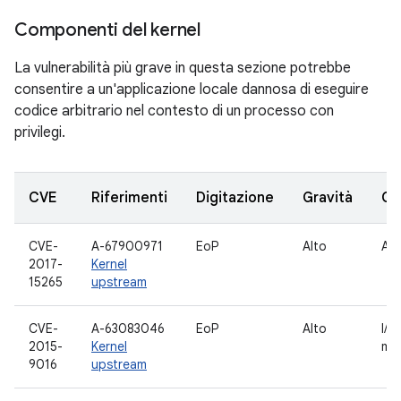
Componenti del kernel
La vulnerabilità più grave in questa sezione potrebbe
consentire a un'applicazione locale dannosa di eseguire
codice arbitrario nel contesto di un processo con
privilegi.
CVE
Riferimenti
Digitazione
Gravità
Co
CVE-
A-67900971
EoP
Alto
AL
2017-
Kernel
15265
upstream
CVE-
A-63083046
EoP
Alto
I/O
2015-
Kernel
mul
9016
upstream