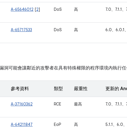
A-65646012
[
2
]
DoS
高
7.0、7.1.1、7
A-65717533
DoS
高
6.0、6.0.1、
漏洞可能會讓鄰近的攻擊者在具有特殊權限的程序環境內執行任
參考資料
類型
嚴重性
更新的 An
A-37160362
RCE
最高
7.0、7.1.1、
A-64211847
EoP
高
5.1.1、6.0、