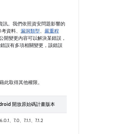
詳細資訊。我們依照資安問題影響的
參考資料、
漏洞類型
、
嚴重程
如有公開變更內容可以解決某錯誤，
單一錯誤有多項相關變更，該錯誤
藉此取得其他權限。
droid 開放原始碼計畫版本
6.0.1、7.0、7.1.1、7.1.2