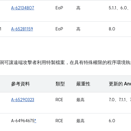
A-62134807
EoP
高
5.1.1、6.0、
1
A-65281159
EoP
高
8.0
洞可讓遠端攻擊者利用特製檔案，在具有特殊權限的程序環境執
參考資料
類型
嚴重性
更新的 An
A-65290323
RCE
最高
7.0、7.1.1、
A-64964675
*
RCE
最高
6.0