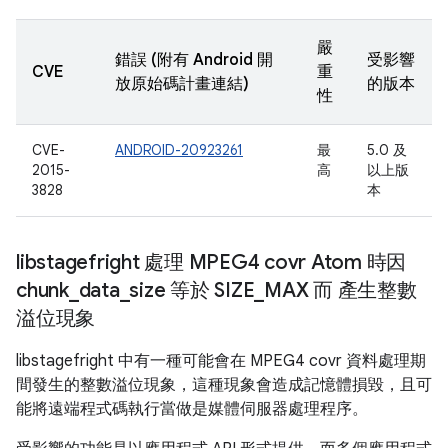
嚴
錯誤 (附有 Android 開
受影響
CVE
重
放原始碼計畫連結)
的版本
性
CVE-
ANDROID-20923261
最
5.0 及
2015-
高
以上版
3828
本
libstagefright 處理 MPEG4 covr Atom 時因
chunk
_
data
_
size 等於 SIZE
_
MAX 而 產生整數
溢位現象
libstagefright 中有一種可能會在 MPEG4 covr 資料處理期
間發生的整數溢位現象，這種現象會造成記憶體損毀，且可
能將遠端程式碼執行當做是媒體伺服器處理程序。