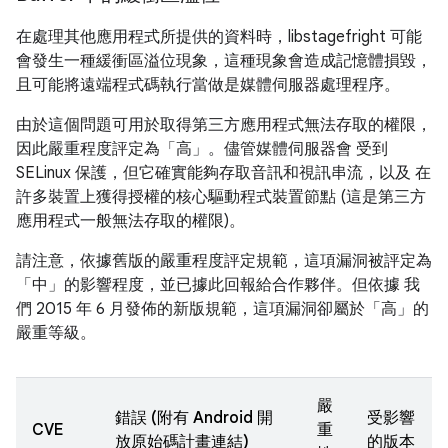
在處理其他應用程式所提供的資料時，libstagefright 可能
會發生一種緩衝區溢位現象，這種現象會造成記憶體損毀，
且可能將遠端程式碼執行當做是媒體伺服器處理程序。
由於這個問題可用於取得第三方應用程式無法存取的權限，
因此嚴重程度評定為「高」。儘管媒體伺服器會 受到
SELinux 保護，但它確實能夠存取音訊和視訊串流，以及 在
許多裝置上獲得授權的核心驅動程式裝置節點 (這是第三方
應用程式一般無法存取的權限)。
請注意，依據舊版的嚴重程度評定規範，這項漏洞被評定為
「中」的影響程度，並已據此回報給合作夥伴。但依據 我
們 2015 年 6 月發佈的新版規範，這項漏洞卻屬於「高」的
嚴重等級。
嚴
錯誤 (附有 Android 開
受影響
CVE
重
放原始碼計畫連結)
的版本