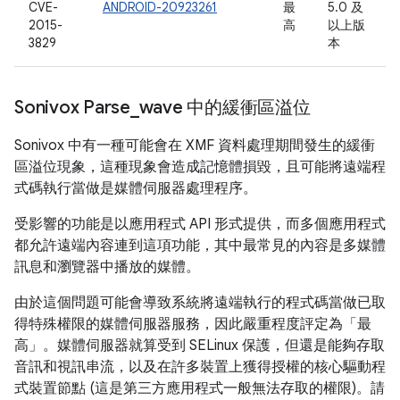
CVE-
ANDROID-20923261
最
5.0 及
2015-
高
以上版
3829
本
Sonivox Parse
_
wave 中的緩衝區溢位
Sonivox 中有一種可能會在 XMF 資料處理期間發生的緩衝
區溢位現象，這種現象會造成記憶體損毀，且可能將遠端程
式碼執行當做是媒體伺服器處理程序。
受影響的功能是以應用程式 API 形式提供，而多個應用程式
都允許遠端內容連到這項功能，其中最常見的內容是多媒體
訊息和瀏覽器中播放的媒體。
由於這個問題可能會導致系統將遠端執行的程式碼當做已取
得特殊權限的媒體伺服器服務，因此嚴重程度評定為「最
高」。媒體伺服器就算受到 SELinux 保護，但還是能夠存取
音訊和視訊串流，以及在許多裝置上獲得授權的核心驅動程
式裝置節點 (這是第三方應用程式一般無法存取的權限)。請