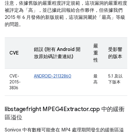
注意，依據舊版的嚴重程度評定規範，這項漏洞的嚴重程度
被評定為「高」，並已據此回報給合作夥伴，但依據我們
2015 年 6 月發佈的新版規範，這項漏洞屬於「最高」等級
的問題。
嚴
錯誤 (附有 Android 開
受影響
CVE
重
放原始碼計畫連結)
的版本
性
CVE-
ANDROID-21132860
最
5.1 及以
2015-
高
下版本
3836
libstagefright MPEG4Extractor
.
cpp 中的緩衝
區溢位
Sonivox 中有數種可能會在 MP4 處理期間發生的緩衝區溢