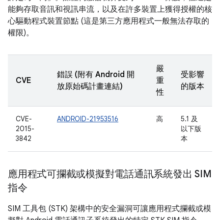
能夠存取音訊和視訊串流，以及在許多裝置上獲得授權的核
心驅動程式裝置節點 (這是第三方應用程式一般無法存取的
權限)。
嚴
錯誤 (附有 Android 開
受影響
CVE
重
放原始碼計畫連結)
的版本
性
CVE-
ANDROID-21953516
高
5.1 及
2015-
以下版
3842
本
應用程式可攔截或模擬對電話通訊系統發出 SIM
指令
SIM 工具包 (STK) 架構中的安全漏洞可讓應用程式攔截或模