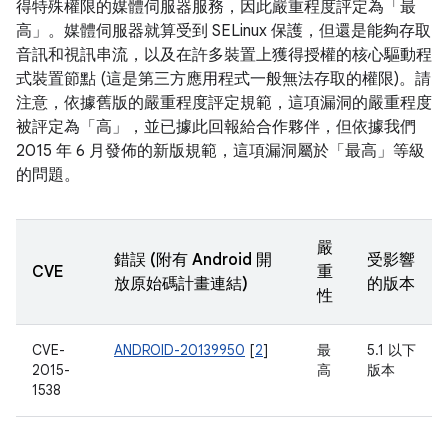
得特殊權限的媒體伺服器服務，因此嚴重程度評定為「最
高」。媒體伺服器就算受到 SELinux 保護，但還是能夠存取
音訊和視訊串流，以及在許多裝置上獲得授權的核心驅動程
式裝置節點 (這是第三方應用程式一般無法存取的權限)。請
注意，依據舊版的嚴重程度評定規範，這項漏洞的嚴重程度
被評定為「高」，並已據此回報給合作夥伴，但依據我們
2015 年 6 月發佈的新版規範，這項漏洞屬於「最高」等級
的問題。
嚴
錯誤 (附有 Android 開
受影響
CVE
重
放原始碼計畫連結)
的版本
性
CVE-
ANDROID-20139950
[
2
]
最
5.1 以下
2015-
高
版本
1538