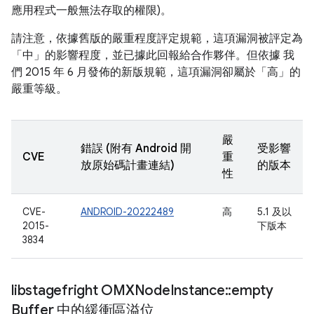
應用程式一般無法存取的權限)。
請注意，依據舊版的嚴重程度評定規範，這項漏洞被評定為
「中」的影響程度，並已據此回報給合作夥伴。但依據 我
們 2015 年 6 月發佈的新版規範，這項漏洞卻屬於「高」的
嚴重等級。
嚴
錯誤 (附有 Android 開
受影響
CVE
重
放原始碼計畫連結)
的版本
性
CVE-
ANDROID-20222489
高
5.1 及以
2015-
下版本
3834
libstagefright OMXNode
Instance
::
empty
Buffer 中的緩衝區溢位