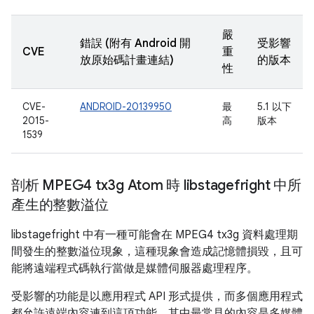
嚴
錯誤 (附有 Android 開
受影響
CVE
重
放原始碼計畫連結)
的版本
性
CVE-
ANDROID-20139950
最
5.1 以下
2015-
高
版本
1539
剖析 MPEG4 tx3g Atom 時 libstagefright 中所
產生的整數溢位
libstagefright 中有一種可能會在 MPEG4 tx3g 資料處理期
間發生的整數溢位現象，這種現象會造成記憶體損毀，且可
能將遠端程式碼執行當做是媒體伺服器處理程序。
受影響的功能是以應用程式 API 形式提供，而多個應用程式
都允許遠端內容連到這項功能，其中最常見的內容是多媒體