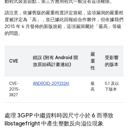
動程式裝置節點，第三方應用程式一般沒有這項權限。
請注意，依據舊版的嚴重程度評定規範，這項漏洞的嚴重程
度被評定為「高」，並已據此回報給合作夥伴，但依據我們
2015 年 6 月發佈的新版規範，這項漏洞屬於「最高」等級
的問題。
嚴
錯誤 (附有 Android 開
受影響
CVE
重
放原始碼計畫連結)
的版本
性
CVE-
ANDROID-20923261
最
5.1 及以
2015-
高
下版本
3827
處理 3GPP 中繼資料時因尺寸小於 6 而導致
libstagefright 中產生整數反向溢位現象