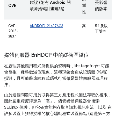
錯誤 (附有 Android 開
受影響
CVE
重
放原始碼計畫連結)
的版本
性
CVE-
ANDROID-21437603
高
5.1 及以
2015-
下版本
3837
媒體伺服器 Bn
HDCP 中的緩衝區溢位
在處理其他應用程式所提供的資料時，libstagefright 可能
會發生一種整數溢位現象，這種現象會造成記憶體 (堆積)
損毀，且可能將遠端程式碼執行當做是媒體伺服器處理程
序。
由於這個問題可用於取得第三方應用程式無法存取的權限，
因此嚴重程度評定為「高」。儘管媒體伺服器會 受到
SELinux 保護，但它確實能夠存取音訊和視訊串流，以及 在
許多裝置上獲得授權的核心驅動程式裝置節點 (這是第三方