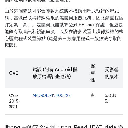
由於這個問題可能會導致系統將本機應用程式執行的程式
碼，當做已取得特殊權限的媒體伺服器服務，因此嚴重程度
評定為「高」。媒體伺服器就算受到 SELinux 保護，但還是
能夠存取音訊和視訊串流，以及在許多裝置上獲得授權的核
心驅動程式裝置節點 (這是第三方應用程式一般無法存取的
權限)。
嚴
錯誤 (附有 Android 開
受影響
CVE
重
放原始碼計畫連結)
的版本
性
CVE-
ANDROID-19400722
高
5.0 和
2015-
5.1
3831
libpng 中的安全漏洞：png
_
Read
_
IDAT
_
data 溢