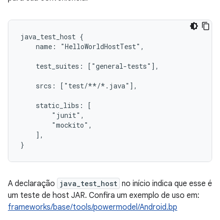
java_test_host {

    name: "HelloWorldHostTest",

    test_suites: ["general-tests"],

    srcs: ["test/**/*.java"],

    static_libs: [

        "junit",

        "mockito",

    ],

A declaração
java_test_host
no início indica que esse é
um teste de host JAR. Confira um exemplo de uso em:
frameworks/base/tools/powermodel/Android.bp