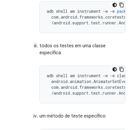
adb
shell
am
instrument
-
w
-
e
packa
com
.
android
.
frameworks
.
coretests
/
android
.
support
.
test
.
runner
.
Andr
todos os testes em uma classe
específica
adb shell am instrument -w -e class 
  android.animation.AnimatorSetEvent
  com.android.frameworks.coretests\

um método de teste específico