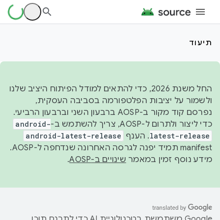
תיעוד
החל משנת 2026, כדי להתאים למודל הפיתוח היציב שלנו
ולשמור על יציבות הפלטפורמה בסביבה העסקית,
נפרסם קוד מקור ב-AOSP ברבעון השני וברבעון הרביעי.
כדי ליצור ולתרום ל-AOSP, צריך להשתמש ב-
android-
latest-release
. הענף
android-latest-release
manifest תמיד יפנה לגרסה האחרונה שנדחפה ל-AOSP.
מידע נוסף זמין במאמר
שינויים ב-AOSP
.
‫Google משתמשת בטכנולוגיית AI כדי לתרגם תוכן