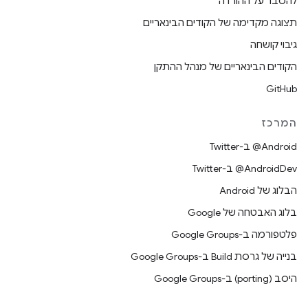
להסבר על ההורדה
תצוגה מקדימה של הקודים הבינאריים
גיבוי קושחה
הקודים הבינאריים של מנהל ההתקן
GitHub
המרכז
‎@Android ב-Twitter
‎@AndroidDev ב-Twitter
הבלוג של Android
בלוג האבטחה של Google
פלטפורמה ב-Google Groups
בנייה של גרסת Build ב-Google Groups
היסב (porting) ב-Google Groups