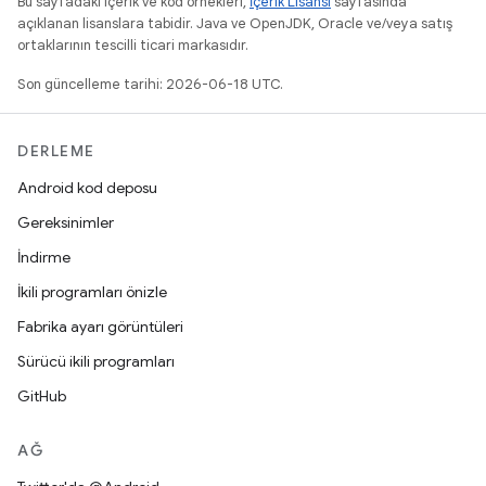
Bu sayfadaki içerik ve kod örnekleri,
İçerik Lisansı
sayfasında
açıklanan lisanslara tabidir. Java ve OpenJDK, Oracle ve/veya satış
ortaklarının tescilli ticari markasıdır.
Son güncelleme tarihi: 2026-06-18 UTC.
DERLEME
Android kod deposu
Gereksinimler
İndirme
İkili programları önizle
Fabrika ayarı görüntüleri
Sürücü ikili programları
GitHub
AĞ