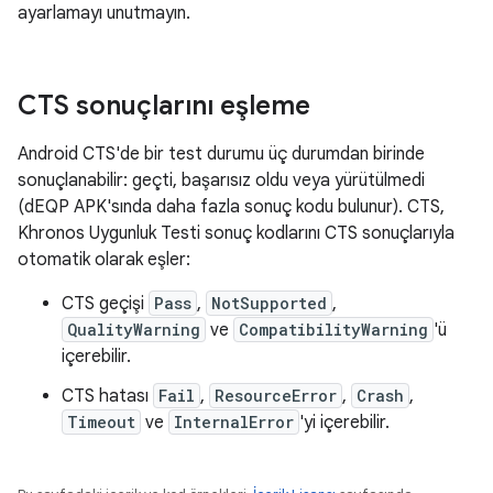
ayarlamayı unutmayın.
CTS sonuçlarını eşleme
Android CTS'de bir test durumu üç durumdan birinde
sonuçlanabilir: geçti, başarısız oldu veya yürütülmedi
(dEQP APK'sında daha fazla sonuç kodu bulunur). CTS,
Khronos Uygunluk Testi sonuç kodlarını CTS sonuçlarıyla
otomatik olarak eşler:
CTS geçişi
Pass
,
NotSupported
,
QualityWarning
ve
CompatibilityWarning
'ü
içerebilir.
CTS hatası
Fail
,
ResourceError
,
Crash
,
Timeout
ve
InternalError
'yi içerebilir.