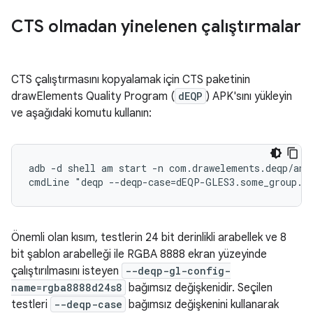
CTS olmadan yinelenen çalıştırmalar
CTS çalıştırmasını kopyalamak için CTS paketinin
drawElements Quality Program (
dEQP
) APK'sını yükleyin
ve aşağıdaki komutu kullanın:
adb -d shell am start -n com.drawelements.deqp/andr
Önemli olan kısım, testlerin 24 bit derinlikli arabellek ve 8
bit şablon arabelleği ile RGBA 8888 ekran yüzeyinde
çalıştırılmasını isteyen
--deqp-gl-config-
name=rgba8888d24s8
bağımsız değişkenidir. Seçilen
testleri
--deqp-case
bağımsız değişkenini kullanarak