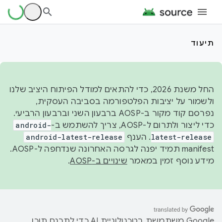
תיעוד
החל משנת 2026, כדי להתאים למודל הפיתוח היציב שלנו
ולשמור על יציבות הפלטפורמה בסביבה העסקית,
נפרסם קוד מקור ב-AOSP ברבעון השני וברבעון הרביעי.
כדי ליצור ולתרום ל-AOSP, צריך להשתמש ב-
android-
latest-release
. הענף
android-latest-release
manifest תמיד יפנה לגרסה האחרונה שנדחפה ל-AOSP.
מידע נוסף זמין במאמר
שינויים ב-AOSP
.
‫Google משתמשת בטכנולוגיית AI כדי לתרגם תוכן