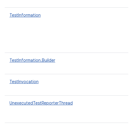
TestInformation
B
t
y
d
b
n
TestInformation.Builder
o
TestInvocation
v
UnexecutedTestReporterThread
T
r
d