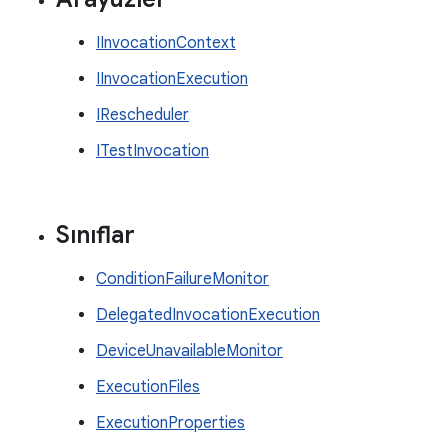
IInvocationContext
IInvocationExecution
IRescheduler
ITestInvocation
Sınıflar
ConditionFailureMonitor
DelegatedInvocationExecution
DeviceUnavailableMonitor
ExecutionFiles
ExecutionProperties