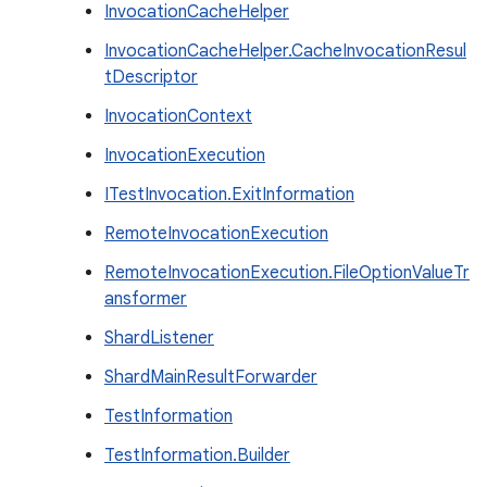
InvocationCacheHelper
InvocationCacheHelper.CacheInvocationResul
tDescriptor
InvocationContext
InvocationExecution
ITestInvocation.ExitInformation
RemoteInvocationExecution
RemoteInvocationExecution.FileOptionValueTr
ansformer
ShardListener
ShardMainResultForwarder
TestInformation
TestInformation.Builder