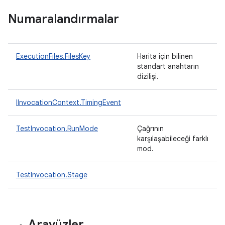
Numaralandırmalar
ExecutionFiles.FilesKey
Harita için bilinen
standart anahtarın
dizilişi.
IInvocationContext.TimingEvent
TestInvocation.RunMode
Çağrının
karşılaşabileceği farklı
mod.
TestInvocation.Stage
Arayüzler