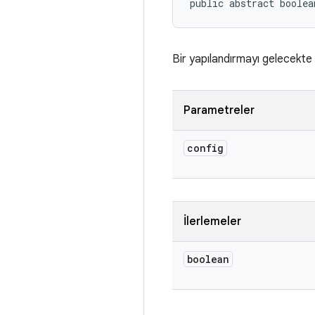
public abstract boolea
Bir yapılandırmayı gelecekte ç
Parametreler
config
İlerlemeler
boolean