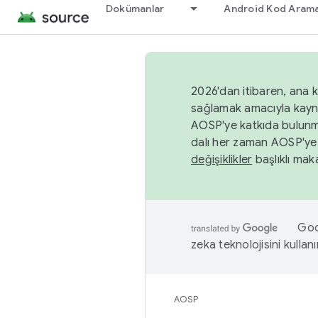
Dokümanlar
Android Kod Arama
2026'dan itibaren, ana k
sağlamak amacıyla kayn
AOSP'ye katkıda bulunm
dalı her zaman AOSP'ye 
değişiklikler
başlıklı maka
Goog
zeka teknolojisini kullanı
AOSP