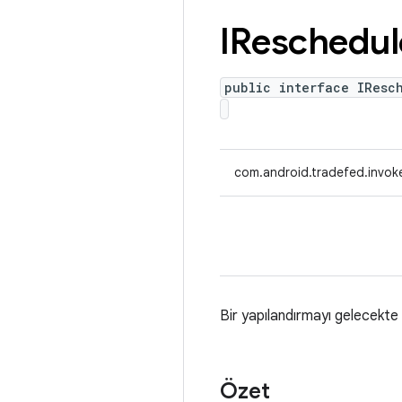
IReschedul
public interface IResc
com.android.tradefed.invoke
Bir yapılandırmayı gelecekt
Özet