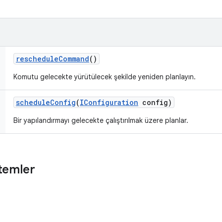
reschedule
Command
()
Komutu gelecekte yürütülecek şekilde yeniden planlayın.
schedule
Config
(
IConfiguration
config)
Bir yapılandırmayı gelecekte çalıştırılmak üzere planlar.
temler