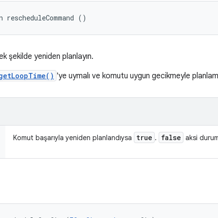
n rescheduleCommand ()
 şekilde yeniden planlayın.
getLoopTime()
'ye uymalı ve komutu uygun gecikmeyle planlama
true
false
Komut başarıyla yeniden planlandıysa
.
aksi duru