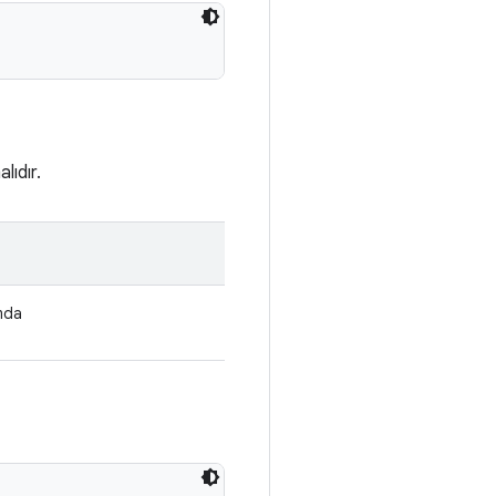
lıdır.
mda