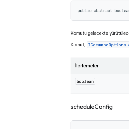
public abstract boolea
Komutu gelecekte yürütülecek
Komut,
ICommandOptions.
İlerlemeler
boolean
schedule
Config