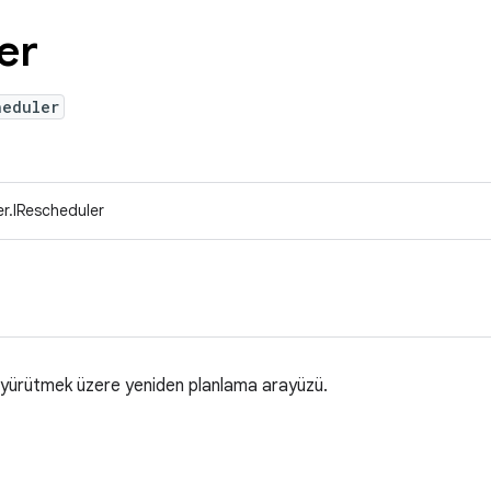
er
heduler
r.IRescheduler
e yürütmek üzere yeniden planlama arayüzü.