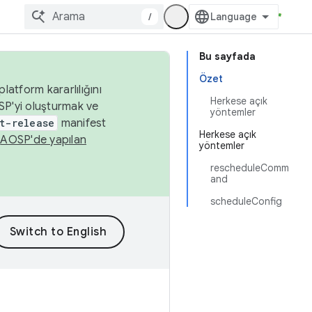
/
Bu sayfada
Özet
latform kararlılığını
Herkese açık
SP'yi oluşturmak ve
yöntemler
t-release
manifest
Herkese açık
n
AOSP'de yapılan
yöntemler
rescheduleComm
and
scheduleConfig