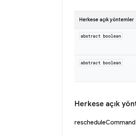
Herkese açık yöntemler
abstract boolean
abstract boolean
Herkese açık yön
reschedule
Command