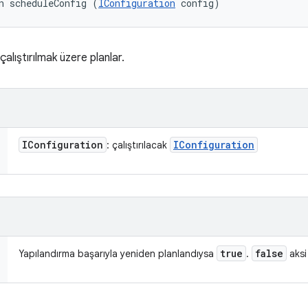
n scheduleConfig (
IConfiguration
 config)
alıştırılmak üzere planlar.
IConfiguration
IConfiguration
: çalıştırılacak
true
false
Yapılandırma başarıyla yeniden planlandıysa
.
aksi