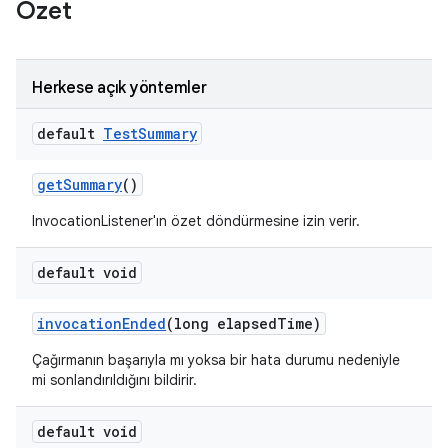
Özet
Herkese açık yöntemler
default
Test
Summary
get
Summary
()
InvocationListener'ın özet döndürmesine izin verir.
default void
invocation
Ended
(long elapsed
Time)
Çağırmanın başarıyla mı yoksa bir hata durumu nedeniyle
mi sonlandırıldığını bildirir.
default void