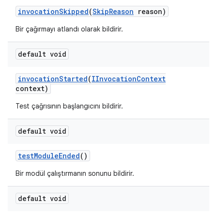
invocation
Skipped
(
Skip
Reason
reason)
Bir çağırmayı atlandı olarak bildirir.
default void
invocation
Started
(
IInvocation
Context
context)
Test çağrısının başlangıcını bildirir.
default void
test
Module
Ended
()
Bir modül çalıştırmanın sonunu bildirir.
default void