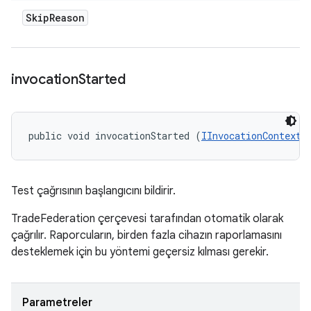
Skip
Reason
invocation
Started
public void invocationStarted (
IInvocationContext
 
Test çağrısının başlangıcını bildirir.
TradeFederation çerçevesi tarafından otomatik olarak
çağrılır. Raporcuların, birden fazla cihazın raporlamasını
desteklemek için bu yöntemi geçersiz kılması gerekir.
Parametreler