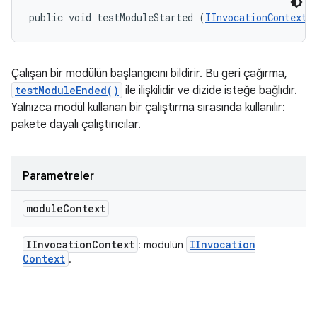
public void testModuleStarted (
IInvocationContext
 
Çalışan bir modülün başlangıcını bildirir. Bu geri çağırma,
testModuleEnded()
ile ilişkilidir ve dizide isteğe bağlıdır.
Yalnızca modül kullanan bir çalıştırma sırasında kullanılır:
pakete dayalı çalıştırıcılar.
Parametreler
module
Context
IInvocation
Context
IInvocation
: modülün
Context
.