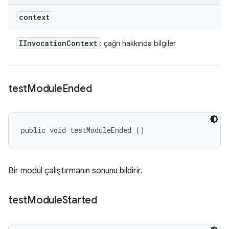
context
IInvocation
Context
: çağrı hakkında bilgiler
test
Module
Ended
public void testModuleEnded ()
Bir modül çalıştırmanın sonunu bildirir.
test
Module
Started