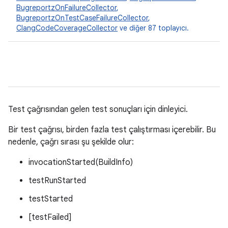
BugreportzOnFailureCollector
,
BugreportzOnTestCaseFailureCollector
,
ClangCodeCoverageCollector
ve diğer 87 toplayıcı.
Test çağrısından gelen test sonuçları için dinleyici.
Bir test çağrısı, birden fazla test çalıştırması içerebilir. Bu
nedenle, çağrı sırası şu şekilde olur:
invocationStarted(BuildInfo)
testRunStarted
testStarted
[testFailed]