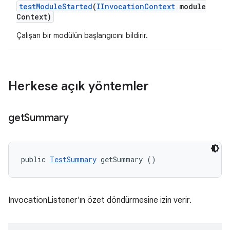
test
Module
Started
(
IInvocation
Context
module
Context)
Çalışan bir modülün başlangıcını bildirir.
Herkese açık yöntemler
get
Summary
public 
TestSummary
 getSummary ()
InvocationListener'ın özet döndürmesine izin verir.