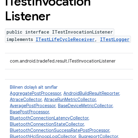
ITest
Invocation
Listener
public interface ITestInvocationListener
implements
ITestLifeCycleReceiver
,
ITestLogger
com.android.tradefed.result.ITestInvocationListener
Bilinen dolaylı alt sınıflar
AggregatePostProcessor
,
AndroidBuildResultReporter
,
AtraceCollector
,
AtraceRunMetricCollector
,
AveragePostProcessor
,
BaseDeviceMetricCollector
,
BasePostProcessor
,
BluetoothConnectionLatencyCollector
,
BluetoothConnectionStateCollector
,
BluetoothConnectionSuccessRatePostProcessor
,
BluetoothHciSnoopLogCollector
,
BugreportCollector
,