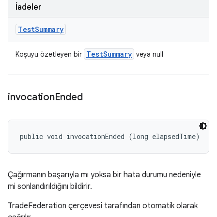
İadeler
Test
Summary
Test
Summary
Koşuyu özetleyen bir
veya null
invocation
Ended
public void invocationEnded (long elapsedTime)
Çağırmanın başarıyla mı yoksa bir hata durumu nedeniyle
mi sonlandırıldığını bildirir.
TradeFederation çerçevesi tarafından otomatik olarak