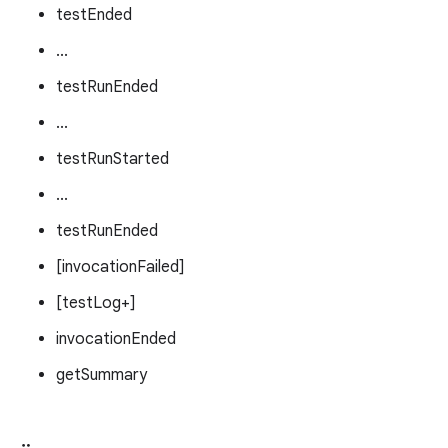
testEnded
...
testRunEnded
...
testRunStarted
...
testRunEnded
[invocationFailed]
[testLog+]
invocationEnded
getSummary