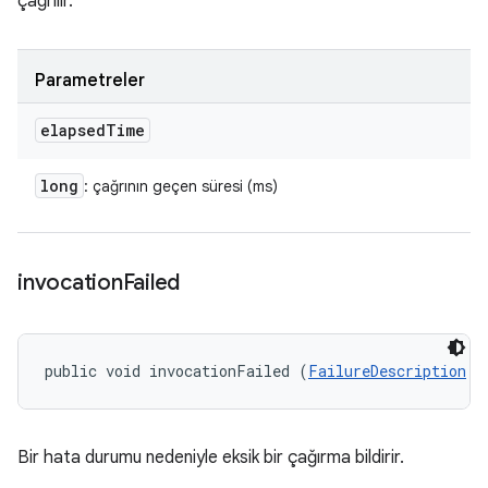
çağrılır.
Parametreler
elapsed
Time
long
: çağrının geçen süresi (ms)
invocation
Failed
public void invocationFailed (
FailureDescription
 f
Bir hata durumu nedeniyle eksik bir çağırma bildirir.