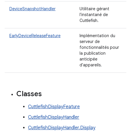
DeviceSnapshotHandler
Utilitaire gérant
l'instantané de
Cuttlefish.
EarlyDeviceReleaseFeature
Implémentation du
serveur de
fonctionnalités pour
la publication
anticipée
d'appareils.
Classes
CuttlefishDisplayFeature
CuttlefishDisplayHandler
CuttlefishDisplayHandler.Display