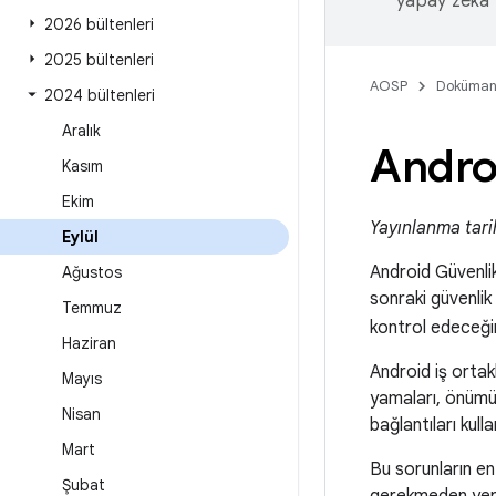
yapay zeka t
2026 bültenleri
2025 bültenleri
AOSP
Doküman
2024 bültenleri
Aralık
Androi
Kasım
Ekim
Yayınlanma tarih
Eylül
Android Güvenlik 
Ağustos
sonraki güvenlik
Temmuz
kontrol edeceği
Haziran
Android iş ortakl
Mayıs
yamaları, önümü
Nisan
bağlantıları kul
Mart
Bu sorunların en
Şubat