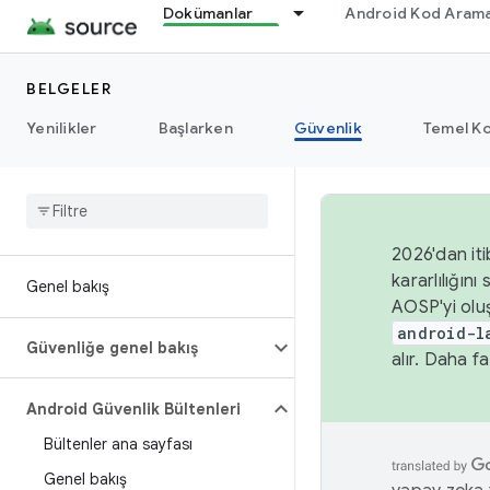
Dokümanlar
Android Kod Arama
BELGELER
Yenilikler
Başlarken
Güvenlik
Temel Ko
2026'dan iti
kararlılığı
Genel bakış
AOSP'yi olu
android-l
Güvenliğe genel bakış
alır. Daha fa
Android Güvenlik Bültenleri
Bültenler ana sayfası
Genel bakış