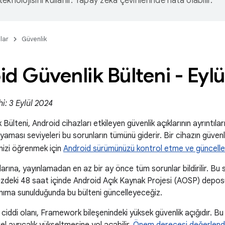
eknolojisini kullanır. Yapay zeka çevirilerinde hata olabilir.
lar
Güvenlik
d Güvenlik Bülteni - Eyl
i: 3 Eylül 2024
Bülteni, Android cihazları etkileyen güvenlik açıklarının ayrıntıla
 yaması seviyeleri bu sorunların tümünü giderir. Bir cihazın güvenl
nizi öğrenmek için
Android sürümünüzü kontrol etme ve güncell
arına, yayınlamadan en az bir ay önce tüm sorunlar bildirilir. Bu s
zdeki 48 saat içinde Android Açık Kaynak Projesi (AOSP) depos
lanıma sunulduğunda bu bülteni güncelleyeceğiz.
 ciddi olanı, Framework bileşenindeki yüksek güvenlik açığıdır. Bu 