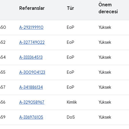
Önem
Referanslar
Tür
derecesi
650
A-293199910
EoP
Yüksek
652
A-327749022
EoP
Yüksek
654
A-333364513
EoP
Yüksek
655
A-300904123
EoP
Yüksek
657
A-341886134
EoP
Yüksek
656
A-329058967
Kimlik
Yüksek
659
A-336976105
DoS
Yüksek