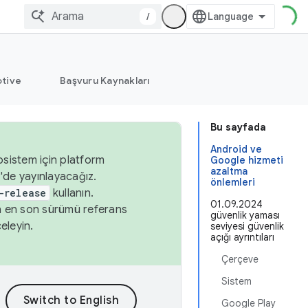
/
tive
Başvuru Kaynakları
Bu sayfada
Android ve
osistem için platform
Google hizmeti
azaltma
'de yayınlayacağız.
önlemleri
-release
kullanın.
01.09.2024
n en son sürümü referans
güvenlik yaması
eleyin.
seviyesi güvenlik
açığı ayrıntıları
Çerçeve
Sistem
Google Play