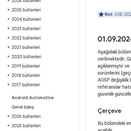
2026 bültenleri
2025 bültenleri
Not
: CVE-2024
2024 bültenleri
2023 bültenleri
01
.
09
.
2024
2022 bültenleri
2021 bültenleri
Aşağıdaki bölümle
2020 bültenleri
verilmektedir. Gü
açıklanmıştır ve C
2019 bültenleri
sürümlerini (geç
2018 bültenleri
AOSP değişiklik l
2017 bültenleri
referanslar hata
güvenlik güncell
Android Automotive
Genel bakış
Çerçeve
2026 bültenleri
Bu bölümdeki en 
2025 bültenleri
açabilir.