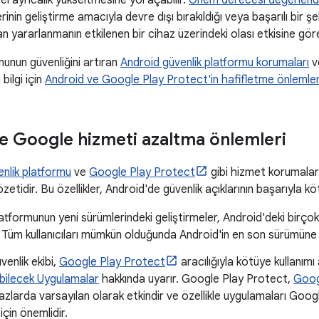
 ayrıcalık yükseltmesine yol açabilir.
Önem derecesi değerlend
nin geliştirme amacıyla devre dışı bırakıldığı veya başarılı bir şe
n yararlanmanın etkilenen bir cihaz üzerindeki olası etkisine göre 
unun güvenliğini artıran
Android güvenlik platformu korumaları
v
 bilgi için
Android ve Google Play Protect'in hafifletme önlemler
e Google hizmeti azaltma önlemleri
nlik platformu
ve
Google Play Protect
gibi hizmet korumalar
özetidir. Bu özellikler, Android'de güvenlik açıklarının başarıyla kötü
atformunun yeni sürümlerindeki geliştirmeler, Android'deki birçok
r. Tüm kullanıcıları mümkün olduğunda Android'in en son sürümün
venlik ekibi,
Google Play Protect
aracılığıyla kötüye kullanımı a
abilecek Uygulamalar
hakkında uyarır. Google Play Protect,
Goog
azlarda varsayılan olarak etkindir ve özellikle uygulamaları Goog
 için önemlidir.