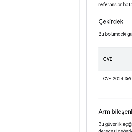
referanslar hata 
Çekirdek
Bu bölümdeki güv
CVE
CVE-2024-369
Arm bileşenl
Bu güvenlik açığ
derecesi değerl