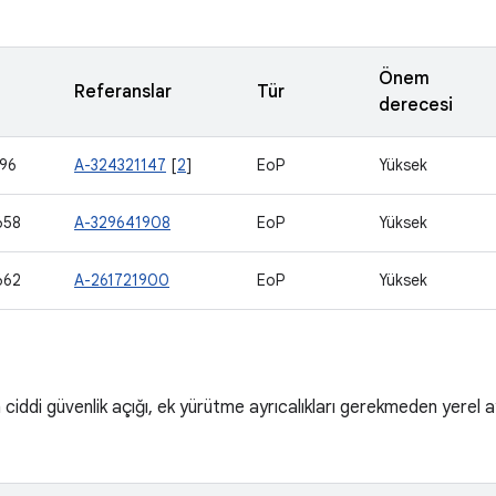
Önem
Referanslar
Tür
derecesi
96
A-324321147
[
2
]
EoP
Yüksek
658
A-329641908
EoP
Yüksek
662
A-261721900
EoP
Yüksek
ciddi güvenlik açığı, ek yürütme ayrıcalıkları gerekmeden yerel a