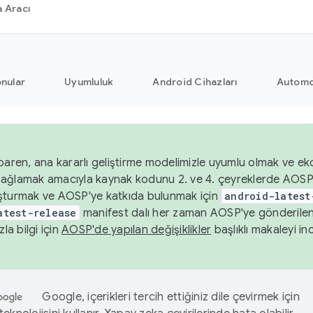
 Aracı
nular
Uyumluluk
Android Cihazları
Automo
baren, ana kararlı geliştirme modelimizle uyumlu olmak ve ek
nı sağlamak amacıyla kaynak kodunu 2. ve 4. çeyreklerde AOSP
şturmak ve AOSP'ye katkıda bulunmak için
android-latest
atest-release
manifest dalı her zaman AOSP'ye gönderile
zla bilgi için
AOSP'de yapılan değişiklikler
başlıklı makaleyi inc
Google, içerikleri tercih ettiğiniz dile çevirmek için