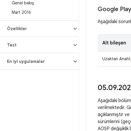
Genel bakış
Google Play
Mart 2016
Aşağıdaki sorunla
Özellikler
Alt bileşen
Test
Uzaktan Anaht
En iyi uygulamalar
05
.
09
.
202
Aşağıdaki bölümle
verilmektedir. Gü
açıklanmıştır ve C
sürümlerini (geç
AOSP değişiklik l