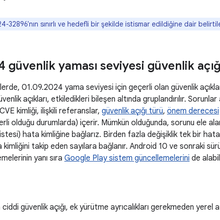
-32896'nın sınırlı ve hedefli bir şekilde istismar edildiğine dair belirtile
 güvenlik yaması seviyesi güvenlik açığı
rde, 01.09.2024 yama seviyesi için geçerli olan güvenlik açıklarının
venlik açıkları, etkiledikleri bileşen altında gruplandırılır. Sorunla
VE kimliği, ilişkili referanslar,
güvenlik açığı türü
,
önem derecesi
erli olduğu durumlarda) içerir. Mümkün olduğunda, sorunu ele alan 
istesi) hata kimliğine bağlarız. Birden fazla değişiklik tek bir hata
 kimliğini takip eden sayılara bağlanır. Android 10 ve sonraki sür
emelerinin yanı sıra
Google Play sistem güncellemelerini
de alabili
ciddi güvenlik açığı, ek yürütme ayrıcalıkları gerekmeden yerel a