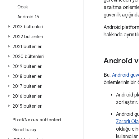
gerekmeden yerel
Ocak
azaltma önlemleri
güvenlik açığında
Android 15
2023 bültenleri
Android platform
hakkında ayrıntılı
2022 bültenleri
2021 bültenleri
2020 bültenleri
Android v
2019 bültenleri
Bu,
Android güve
2018 bültenleri
önlemlerinin bir 
2017 bültenleri
Android pl
2016 bültenleri
zorlaştırı
2015 bültenleri
Android gü
Pixel
/
Nexus bültenleri
Zararlı Ol
olduğu cih
Genel bakış
kullanıcılar