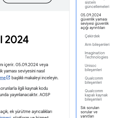
sistem
güncellemeleri
05.09.2024
güvenlik yaması
seviyesi güvenlik
açığı ayrıntıları
ül 2024
Çekirdek
Arm bileşenleri
Imagination
Technologies
rını içerir. 05.09.2024 veya
Unisoc
bileşenleri
ik yaması seviyesini nasıl
eme
başlıklı makaleyi inceleyin.
Qualcomm
bileşenleri
orunlarla ilgili kaynak kodu
Qualcomm
unda yayınlanacaktır. AOSP
kapalı kaynak
bileşenleri
Sık sorulan
açık, ek yürütme ayrıcalıkları
sorular ve
yanıtları