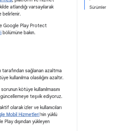
irmesi
, platform ve hizmet
kilde atlandığı varsayılarak
Sürümler
belirlenir.
e Google Play Protect
i
bölümüne bakın.
ı tarafından sağlanan azaltma
ye kullanılma olasılığını azaltır.
 sorunun kötüye kullanılmasını
e güncellemeye teşvik ediyoruz.
ktif olarak izler ve kullanıcıları
le Mobil Hizmetleri
'nin yüklü
le Play dışından yükleyen