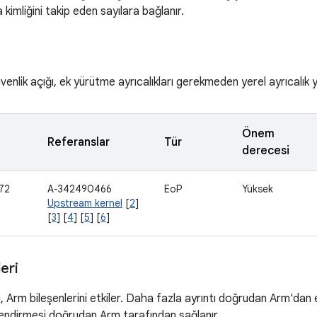
kimliğini takip eden sayılara bağlanır.
enlik açığı, ek yürütme ayrıcalıkları gerekmeden yerel ayrıcalık y
Önem
Referanslar
Tür
derecesi
72
A-342490466
EoP
Yüksek
Upstream kernel
[
2
]
[
3
] [
4
] [
5
] [
6
]
eri
ı, Arm bileşenlerini etkiler. Daha fazla ayrıntı doğrudan Arm'dan 
endirmesi doğrudan Arm tarafından sağlanır.