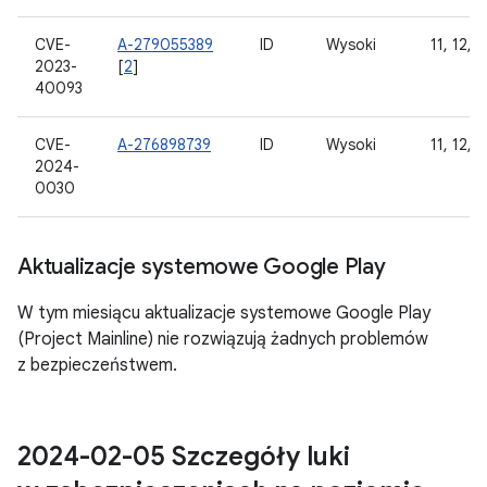
CVE-
A-279055389
ID
Wysoki
11, 12, 1
2023-
[
2
]
40093
CVE-
A-276898739
ID
Wysoki
11, 12, 1
2024-
0030
Aktualizacje systemowe Google Play
W tym miesiącu aktualizacje systemowe Google Play
(Project Mainline) nie rozwiązują żadnych problemów
z bezpieczeństwem.
2024-02-05 Szczegóły luki