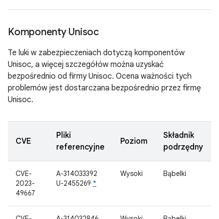
Komponenty Unisoc
Te luki w zabezpieczeniach dotyczą komponentów
Unisoc, a więcej szczegółów można uzyskać
bezpośrednio od firmy Unisoc. Ocena ważności tych
problemów jest dostarczana bezpośrednio przez firmę
Unisoc.
Pliki
Składnik
CVE
Poziom
referencyjne
podrzędny
CVE-
A-314033392
Wysoki
Bąbelki
2023-
U-2455269
*
49667
CVE-
A-314032846
Wysoki
Bąbelki