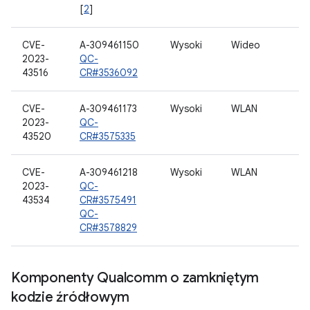
[
2
]
CVE-
A-309461150
Wysoki
Wideo
2023-
QC-
43516
CR#3536092
CVE-
A-309461173
Wysoki
WLAN
2023-
QC-
43520
CR#3575335
CVE-
A-309461218
Wysoki
WLAN
2023-
QC-
43534
CR#3575491
QC-
CR#3578829
Komponenty Qualcomm o zamkniętym
kodzie źródłowym