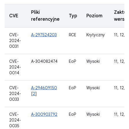
Pliki
Zaktua
CVE
Typ
Poziom
referencyjne
wersj
CVE-
A-297524203
RCE
Krytyczny
11, 12, 1
2024-
0031
CVE-
A-304082474
EoP
Wysoki
11, 12, 1
2024-
0014
CVE-
A-294609150
EoP
Wysoki
11, 12, 1
2024-
[
2
]
0033
CVE-
A-300903792
EoP
Wysoki
11, 12, 1
2024-
0035