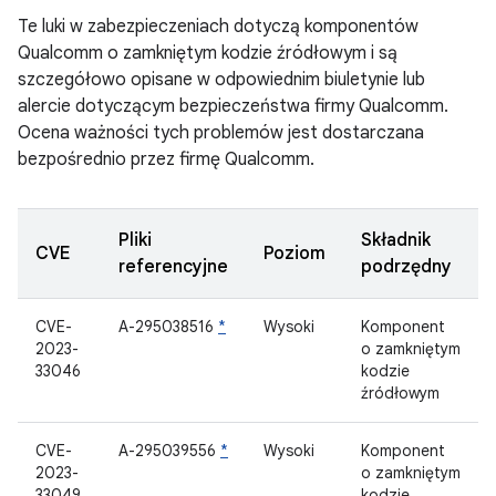
Te luki w zabezpieczeniach dotyczą komponentów
Qualcomm o zamkniętym kodzie źródłowym i są
szczegółowo opisane w odpowiednim biuletynie lub
alercie dotyczącym bezpieczeństwa firmy Qualcomm.
Ocena ważności tych problemów jest dostarczana
bezpośrednio przez firmę Qualcomm.
Pliki
Składnik
CVE
Poziom
referencyjne
podrzędny
CVE-
A-295038516
*
Wysoki
Komponent
2023-
o zamkniętym
33046
kodzie
źródłowym
CVE-
A-295039556
*
Wysoki
Komponent
2023-
o zamkniętym
33049
kodzie