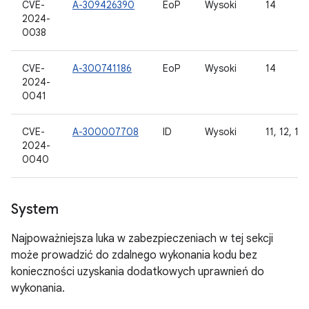
CVE-
A-309426390
EoP
Wysoki
14
2024-
0038
CVE-
A-300741186
EoP
Wysoki
14
2024-
0041
CVE-
A-300007708
ID
Wysoki
11, 12, 12L
2024-
0040
System
Najpoważniejsza luka w zabezpieczeniach w tej sekcji
może prowadzić do zdalnego wykonania kodu bez
konieczności uzyskania dodatkowych uprawnień do
wykonania.