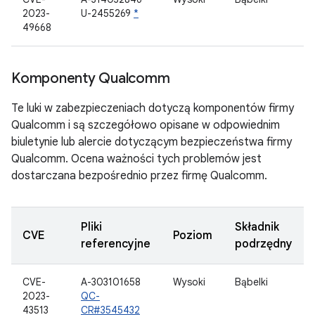
2023-
U-2455269
*
49668
Komponenty Qualcomm
Te luki w zabezpieczeniach dotyczą komponentów firmy
Qualcomm i są szczegółowo opisane w odpowiednim
biuletynie lub alercie dotyczącym bezpieczeństwa firmy
Qualcomm. Ocena ważności tych problemów jest
dostarczana bezpośrednio przez firmę Qualcomm.
Pliki
Składnik
CVE
Poziom
referencyjne
podrzędny
CVE-
A-303101658
Wysoki
Bąbelki
2023-
QC-
43513
CR#3545432