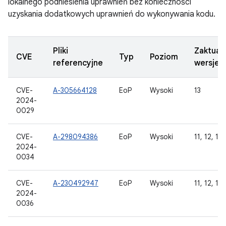
lokalnego podniesienia uprawnień bez konieczności
uzyskania dodatkowych uprawnień do wykonywania kodu.
Pliki
Zaktual
CVE
Typ
Poziom
referencyjne
wersje 
CVE-
A-305664128
EoP
Wysoki
13
2024-
0029
CVE-
A-298094386
EoP
Wysoki
11, 12, 12L
2024-
0034
CVE-
A-230492947
EoP
Wysoki
11, 12, 12L
2024-
0036