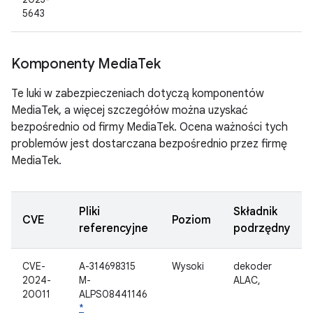
5643
Komponenty Media
Tek
Te luki w zabezpieczeniach dotyczą komponentów
MediaTek, a więcej szczegółów można uzyskać
bezpośrednio od firmy MediaTek. Ocena ważności tych
problemów jest dostarczana bezpośrednio przez firmę
MediaTek.
Pliki
Składnik
CVE
Poziom
referencyjne
podrzędny
CVE-
A-314698315
Wysoki
dekoder
2024-
M-
ALAC,
20011
ALPS08441146
*