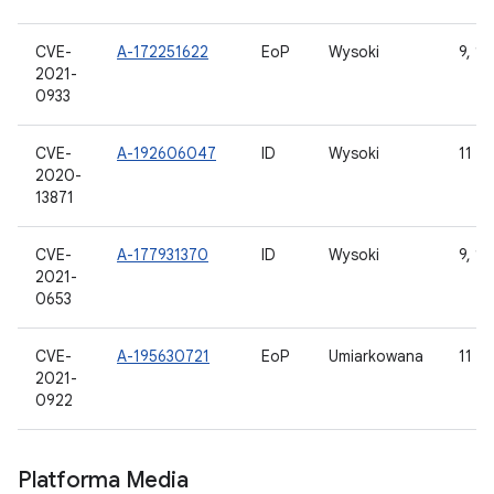
CVE-
A-172251622
EoP
Wysoki
9, 10
2021-
0933
CVE-
A-192606047
ID
Wysoki
11
2020-
13871
CVE-
A-177931370
ID
Wysoki
9, 10
2021-
0653
CVE-
A-195630721
EoP
Umiarkowana
11
2021-
0922
Platforma Media