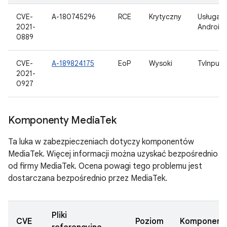
CVE-
A-180745296
RCE
Krytyczny
Usługa p
2021-
Android
0889
CVE-
A-189824175
EoP
Wysoki
TvInput
2021-
0927
Komponenty Media
Tek
Ta luka w zabezpieczeniach dotyczy komponentów
MediaTek. Więcej informacji można uzyskać bezpośrednio
od firmy MediaTek. Ocena powagi tego problemu jest
dostarczana bezpośrednio przez MediaTek.
Pliki
CVE
Poziom
Komponent