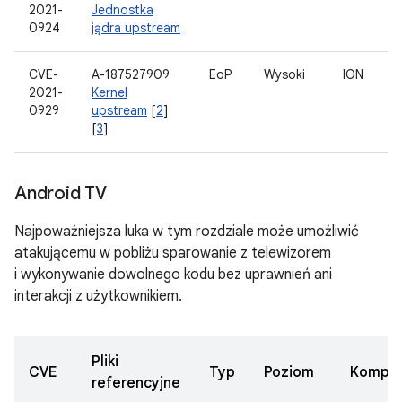
2021-
Jednostka
0924
jądra upstream
CVE-
A-187527909
EoP
Wysoki
ION
2021-
Kernel
0929
upstream
[
2
]
[
3
]
Android TV
Najpoważniejsza luka w tym rozdziale może umożliwić
atakującemu w pobliżu sparowanie z telewizorem
i wykonywanie dowolnego kodu bez uprawnień ani
interakcji z użytkownikiem.
Pliki
CVE
Typ
Poziom
Kompo
referencyjne