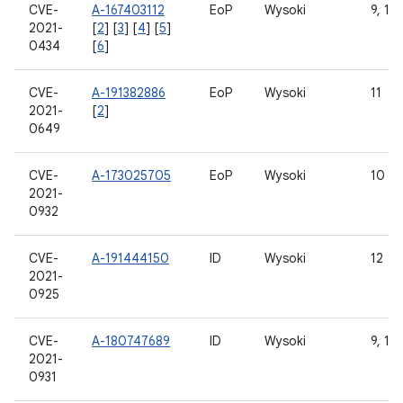
CVE-
A-167403112
EoP
Wysoki
9, 10,
2021-
[
2
] [
3
] [
4
] [
5
]
0434
[
6
]
CVE-
A-191382886
EoP
Wysoki
11
2021-
[
2
]
0649
CVE-
A-173025705
EoP
Wysoki
10
2021-
0932
CVE-
A-191444150
ID
Wysoki
12
2021-
0925
CVE-
A-180747689
ID
Wysoki
9, 10,
2021-
0931