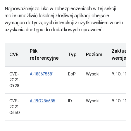
Najpoważniejsza luka w zabezpieczeniach w tej sekcji
może umożliwić lokalnej złośliwej aplikacji obejście
wymagań dotyczących interakcji z użytkownikiem w celu
uzyskania dostępu do dodatkowych uprawnień.
Pliki
Zaktual
CVE
Typ
Poziom
referencyjne
wersje 
CVE-
A-188675581
EoP
Wysoki
9, 10, 11
2021-
0928
CVE-
A-190286685
ID
Wysoki
9, 10, 11
2021-
0650