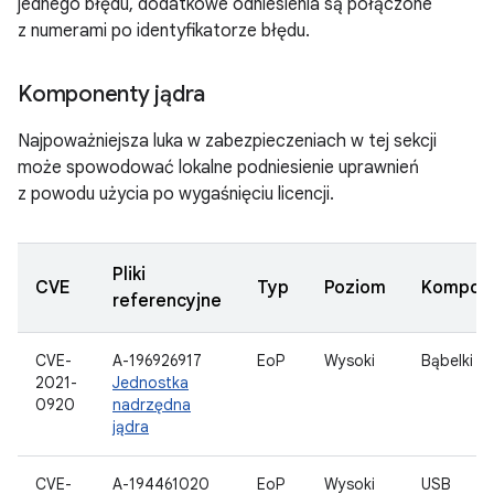
jednego błędu, dodatkowe odniesienia są połączone
z numerami po identyfikatorze błędu.
Komponenty jądra
Najpoważniejsza luka w zabezpieczeniach w tej sekcji
może spowodować lokalne podniesienie uprawnień
z powodu użycia po wygaśnięciu licencji.
Pliki
CVE
Typ
Poziom
Kompon
referencyjne
CVE-
A-196926917
EoP
Wysoki
Bąbelki
2021-
Jednostka
0920
nadrzędna
jądra
CVE-
A-194461020
EoP
Wysoki
USB