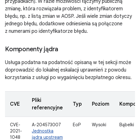
przypadkach). W razie możliwości łączymy publiczną
zmianę, która rozwiązała problem, z identyfikatorem
błędu, np. z listą zmian w AOSP. Jeśli wiele zmian dotyczy
jednego błędu, dodatkowe odniesienia są połączone
z numerami po identyfikatorze błędu.
Komponenty jądra
Usługa podatna na podatność opisaną w tej sekcji może
doprowadzić do lokalnej eskalacji uprawnień z powodu
korzystania z usługi po wygaśnięciu bezpłatnego okresu.
Pliki
CVE
Typ
Poziom
Kompon
referencyjne
CVE-
A-204573007
EoP
Wysoki
Bąbelki
2021-
Jednostka
1048
jądra upstream