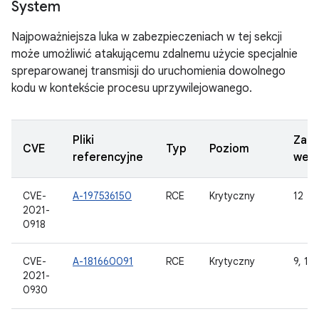
System
Najpoważniejsza luka w zabezpieczeniach w tej sekcji
może umożliwić atakującemu zdalnemu użycie specjalnie
spreparowanej transmisji do uruchomienia dowolnego
kodu w kontekście procesu uprzywilejowanego.
Pliki
Zakt
CVE
Typ
Poziom
referencyjne
wers
CVE-
A-197536150
RCE
Krytyczny
12
2021-
0918
CVE-
A-181660091
RCE
Krytyczny
9, 10,
2021-
0930