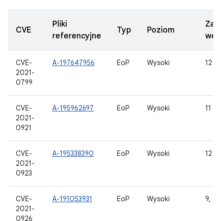
Pliki
Zak
CVE
Typ
Poziom
referencyjne
wer
CVE-
A-197647956
EoP
Wysoki
12
2021-
0799
CVE-
A-195962697
EoP
Wysoki
11
2021-
0921
CVE-
A-195338390
EoP
Wysoki
12
2021-
0923
CVE-
A-191053931
EoP
Wysoki
9, 10
2021-
0926