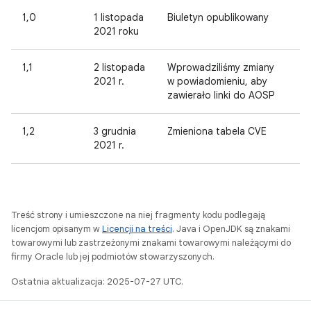
1,0
1 listopada
Biuletyn opublikowany
2021 roku
1,1
2 listopada
Wprowadziliśmy zmiany
2021 r.
w powiadomieniu, aby
zawierało linki do AOSP
1,2
3 grudnia
Zmieniona tabela CVE
2021 r.
Treść strony i umieszczone na niej fragmenty kodu podlegają
licencjom opisanym w
Licencji na treści
. Java i OpenJDK są znakami
towarowymi lub zastrzeżonymi znakami towarowymi należącymi do
firmy Oracle lub jej podmiotów stowarzyszonych.
Ostatnia aktualizacja: 2025-07-27 UTC.