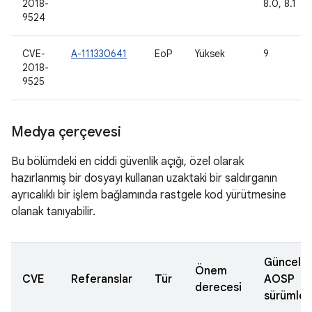
2018-
8.0, 8.1
9524
CVE-
A-111330641
EoP
Yüksek
9
2018-
9525
Medya çerçevesi
Bu bölümdeki en ciddi güvenlik açığı, özel olarak
hazırlanmış bir dosyayı kullanan uzaktaki bir saldırganın
ayrıcalıklı bir işlem bağlamında rastgele kod yürütmesine
olanak tanıyabilir.
Güncell
Önem
CVE
Referanslar
Tür
AOSP
derecesi
sürümler