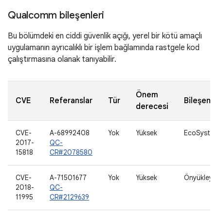
Qualcomm bileşenleri
Bu bölümdeki en ciddi güvenlik açığı, yerel bir kötü amaçlı
uygulamanın ayrıcalıklı bir işlem bağlamında rastgele kod
çalıştırmasına olanak tanıyabilir.
Önem
CVE
Referanslar
Tür
Bileşen
derecesi
CVE-
A-68992408
Yok
Yüksek
EcoSyste
2017-
QC-
15818
CR#2078580
CVE-
A-71501677
Yok
Yüksek
Önyükleyic
2018-
QC-
11995
CR#2129639