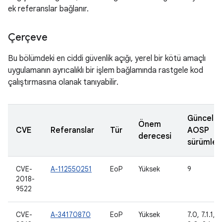
ek referanslar bağlanır.
Çerçeve
Bu bölümdeki en ciddi güvenlik açığı, yerel bir kötü amaçlı
uygulamanın ayrıcalıklı bir işlem bağlamında rastgele kod
çalıştırmasına olanak tanıyabilir.
Güncelle
Önem
CVE
Referanslar
Tür
AOSP
derecesi
sürümleri
CVE-
A-112550251
EoP
Yüksek
9
2018-
9522
CVE-
A-34170870
EoP
Yüksek
7.0, 7.1.1, 7