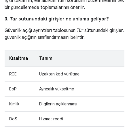
İş ortaklarının, ele aldıkları tüm sorunların düzeltmelerini tek
bir güncellemede toplamalarının önerilir.
3.
Tür
sütunundaki girişler ne anlama geliyor?
Güvenlik açığı ayrıntıları tablosunun
Tür
sütunundaki girişler,
güvenlik açığının sınıflandırmasını belirtir.
Kısaltma
Tanım
RCE
Uzaktan kod yürütme
EoP
Ayrıcalık yükseltme
Kimlik
Bilgilerin açıklanması
DoS
Hizmet reddi