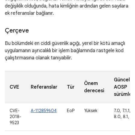
değişiklik olduğunda, hata kimliğinin ardından gelen sayılara
ek referanslar bağlanır.
Çerçeve
Bu bölümdeki en ciddi güvenlik açığı, yerel bir kötü amaçlı
uygulamanın ayrıcalıklı bir işlem bağlamında rastgele kod
çalıştırmasına olanak tanıyabilir.
Güncelle
Önem
CVE
Referanslar
Tür
AOSP
derecesi
sürümleri
CVE-
A-112859604
EoP
Yüksek
7.0, 7.1.1, 7
2018-
8.0, 8.1, 9
9523