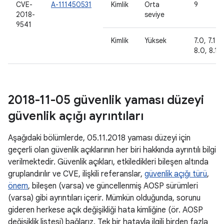
CVE-
A-111450531
Kimlik
Orta
9
2018-
seviye
9541
Kimlik
Yüksek
7.0, 7.1.1,
8.0, 8.1
2018-11-05 güvenlik yaması düzeyi
güvenlik açığı ayrıntıları
Aşağıdaki bölümlerde, 05.11.2018 yaması düzeyi için
geçerli olan güvenlik açıklarının her biri hakkında ayrıntılı bilgi
verilmektedir. Güvenlik açıkları, etkiledikleri bileşen altında
gruplandırılır ve CVE, ilişkili referanslar,
güvenlik açığı türü
,
önem
, bileşen (varsa) ve güncellenmiş AOSP sürümleri
(varsa) gibi ayrıntıları içerir. Mümkün olduğunda, sorunu
gideren herkese açık değişikliği hata kimliğine (ör. AOSP
değişiklik listesi) bağlarız. Tek bir hatayla ilgili birden fazla