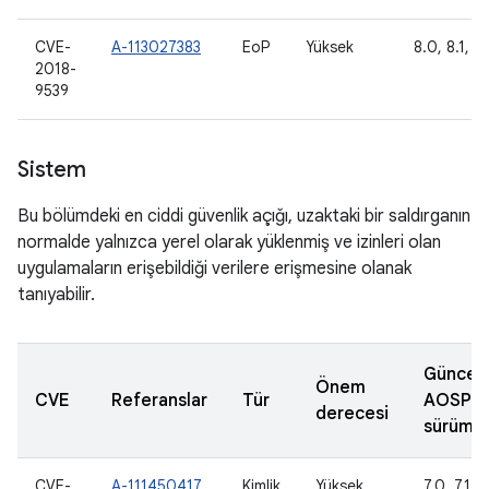
CVE-
A-113027383
EoP
Yüksek
8.0, 8.1, 9
2018-
9539
Sistem
Bu bölümdeki en ciddi güvenlik açığı, uzaktaki bir saldırganın
normalde yalnızca yerel olarak yüklenmiş ve izinleri olan
uygulamaların erişebildiği verilere erişmesine olanak
tanıyabilir.
Güncel
Önem
CVE
Referanslar
Tür
AOSP
derecesi
sürümle
CVE-
A-111450417
Kimlik
Yüksek
7.0, 7.1.1,