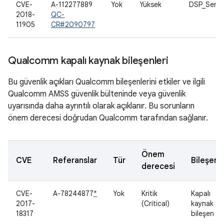
CVE-
A-112277889
Yok
Yüksek
DSP_Servi
2018-
QC-
11905
CR#2090797
Qualcomm kapalı kaynak bileşenleri
Bu güvenlik açıkları Qualcomm bileşenlerini etkiler ve ilgili
Qualcomm AMSS güvenlik bülteninde veya güvenlik
uyarısında daha ayrıntılı olarak açıklanır. Bu sorunların
önem derecesi doğrudan Qualcomm tarafından sağlanır.
Önem
CVE
Referanslar
Tür
Bileşen
derecesi
CVE-
A-78244877
*
Yok
Kritik
Kapalı
2017-
(Critical)
kaynak
18317
bileşen