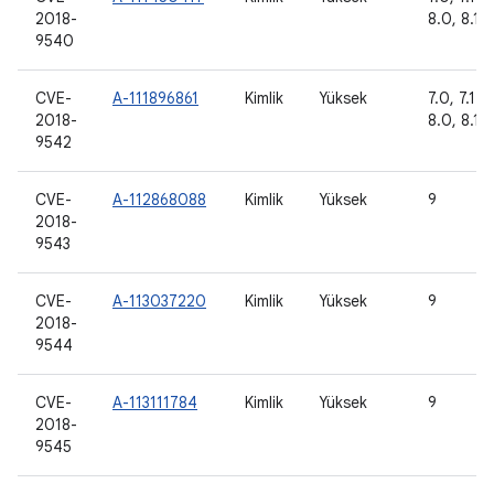
2018-
8.0, 8.1, 
9540
CVE-
A-111896861
Kimlik
Yüksek
7.0, 7.1.1,
2018-
8.0, 8.1, 
9542
CVE-
A-112868088
Kimlik
Yüksek
9
2018-
9543
CVE-
A-113037220
Kimlik
Yüksek
9
2018-
9544
CVE-
A-113111784
Kimlik
Yüksek
9
2018-
9545