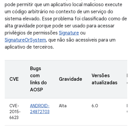
pode permitir que um aplicativo local malicioso execute
um código arbitrário no contexto de um serviço do
sistema elevado. Esse problema foi classificado como de
alta gravidade porque pode ser usado para acessar
privilégios de permissões
Signature
ou
SignatureOrSystem
, que não são acessíveis para um
aplicativo de terceiros.
Bugs
com
Versões
Da
CVE
Gravidade
links do
atualizadas
de
AOSP
CVE-
ANDROID-
Alta
6.0
In
2015-
24872703
Go
6623