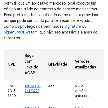
permitir que um aplicativo malicioso local execute um
código arbitrário no contexto do serviço mediaserver.
Esse problema foi classificado como de alta gravidade
porque pode ser usado para ter recursos elevados,
como os privilégios de permissões
Signature
ou
SignatureOrSystem
, que não são acessíveis a apps de
terceiros.
Bugs
com
Versões
Da
CVE
Gravidade
links do
atualizadas
de
AOSP
CVE-
ANDROID-
Alta
6.0 e
10
2015-
24123723
versões
se
6620
anteriores
de