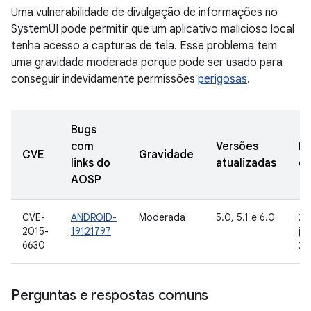
Uma vulnerabilidade de divulgação de informações no
SystemUI pode permitir que um aplicativo malicioso local
tenha acesso a capturas de tela. Esse problema tem
uma gravidade moderada porque pode ser usado para
conseguir indevidamente permissões
perigosas
.
Bugs
com
Versões
Da
CVE
Gravidade
links do
atualizadas
de
AOSP
CVE-
ANDROID-
Moderada
5.0, 5.1 e 6.0
22
2015-
19121797
ja
6630
20
Perguntas e respostas comuns