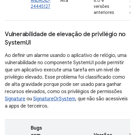
ANDROID-
Alta
6.0 e
2 
24445127
versões
se
anteriores
de
Vulnerabilidade de elevação de privilégio no
System
UI
Ao definir um alarme usando o aplicativo de relógio, uma
vulnerabilidade no componente SystemUI pode permitir
que um aplicativo execute uma tarefa em um nível de
privilégio elevado. Esse problema foi classificado como
de alta gravidade porque pode ser usado para ganhar
recursos elevados, como os privilégios de permissões
Signature
ou
SignatureOrSystem
, que não são acessíveis
a apps de terceiros.
Bugs