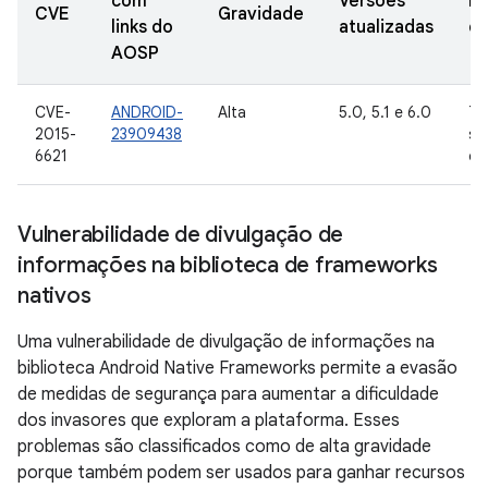
com
Versões
Da
CVE
Gravidade
links do
atualizadas
de
AOSP
CVE-
ANDROID-
Alta
5.0, 5.1 e 6.0
7 
2015-
23909438
se
6621
de
Vulnerabilidade de divulgação de
informações na biblioteca de frameworks
nativos
Uma vulnerabilidade de divulgação de informações na
biblioteca Android Native Frameworks permite a evasão
de medidas de segurança para aumentar a dificuldade
dos invasores que exploram a plataforma. Esses
problemas são classificados como de alta gravidade
porque também podem ser usados para ganhar recursos