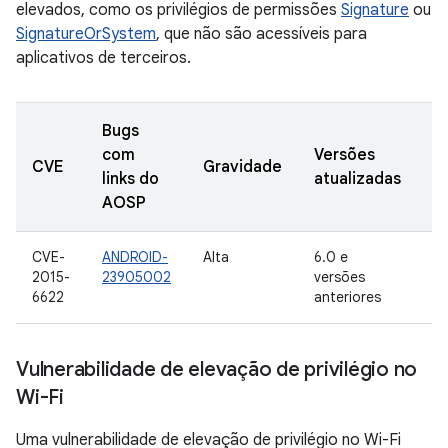
elevados, como os privilégios de permissões
Signature
ou
SignatureOrSystem
, que não são acessíveis para
aplicativos de terceiros.
Bugs
com
Versões
D
CVE
Gravidade
links do
atualizadas
d
AOSP
CVE-
ANDROID-
Alta
6.0 e
7 
2015-
23905002
versões
s
6622
anteriores
d
Vulnerabilidade de elevação de privilégio no
Wi-Fi
Uma vulnerabilidade de elevação de privilégio no Wi-Fi