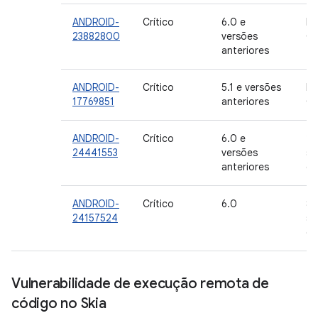
ANDROID-
Crítico
6.0 e
In
23882800
versões
Go
anteriores
ANDROID-
Crítico
5.1 e versões
In
17769851
anteriores
Go
ANDROID-
Crítico
6.0 e
22
24441553
versões
se
anteriores
de
ANDROID-
Crítico
6.0
8 
24157524
se
de
Vulnerabilidade de execução remota de
código no Skia