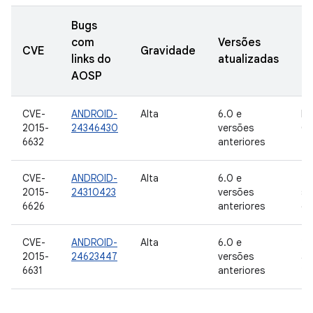
Bugs
com
Versões
D
CVE
Gravidade
links do
atualizadas
d
AOSP
CVE-
ANDROID-
Alta
6.0 e
In
2015-
24346430
versões
Go
6632
anteriores
CVE-
ANDROID-
Alta
6.0 e
2 
2015-
24310423
versões
se
6626
anteriores
de
CVE-
ANDROID-
Alta
6.0 e
21
2015-
24623447
versões
ag
6631
anteriores
20