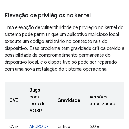
Elevação de privilégios no kernel
Uma elevação de vulnerabilidade de privilégio no kernel do
sistema pode permitir que um aplicativo malicioso local
execute um código arbitrário no contexto raiz do
dispositivo. Esse problema tem gravidade crítica devido à
possibilidade de comprometimento permanente do
dispositivo local, e o dispositivo só pode ser reparado
com uma nova instalação do sistema operacional.
Bugs
com
Versões
Da
CVE
Gravidade
links do
atualizadas
de
AOSP
CVE-
ANDROID-
Crítico
6.0 e
7 