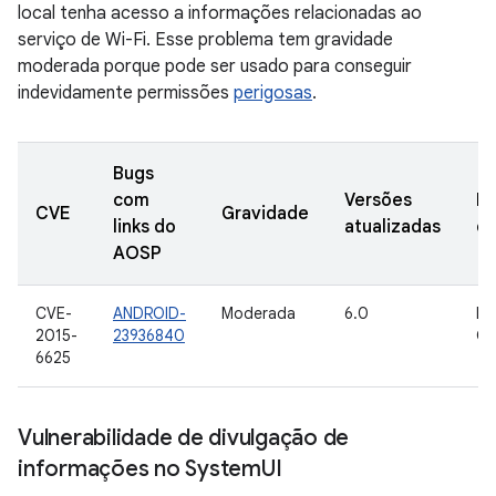
local tenha acesso a informações relacionadas ao
serviço de Wi-Fi. Esse problema tem gravidade
moderada porque pode ser usado para conseguir
indevidamente permissões
perigosas
.
Bugs
com
Versões
Da
CVE
Gravidade
links do
atualizadas
de
AOSP
CVE-
ANDROID-
Moderada
6.0
In
2015-
23936840
Go
6625
Vulnerabilidade de divulgação de
informações no System
UI