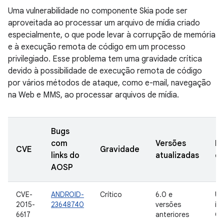
Uma vulnerabilidade no componente Skia pode ser
aproveitada ao processar um arquivo de mídia criado
especialmente, o que pode levar à corrupção de memória
e à execução remota de código em um processo
privilegiado. Esse problema tem uma gravidade crítica
devido à possibilidade de execução remota de código
por vários métodos de ataque, como e-mail, navegação
na Web e MMS, ao processar arquivos de mídia.
Bugs
com
Versões
Da
CVE
Gravidade
links do
atualizadas
de
AOSP
CVE-
ANDROID-
Crítico
6.0 e
Us
2015-
23648740
versões
in
6617
anteriores
Go