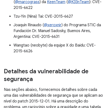
(
@marcograss
) da
KeenTeam
(
@K33nTeam
): CVE-
2015-6622
Tzu-Yin (Nina) Tai: CVE-2015-6627
Joaquín Rinaudo (
@xeroxnir
) do Programa STIC da
Fundación Dr. Manuel Sadosky, Buenos Aires,
Argentina: CVE-2015-6631
Wangtao (neobyte) da equipe X do Baidu: CVE-
2015-6626
Detalhes da vulnerabilidade de
segurança
Nas seções abaixo, fornecemos detalhes sobre cada
uma das vulnerabilidades de segurança que se aplicam ao
nível do patch 2015-12-01. Há uma descrição do
problema, um raciocínio sobre a gravidade e uma tabela