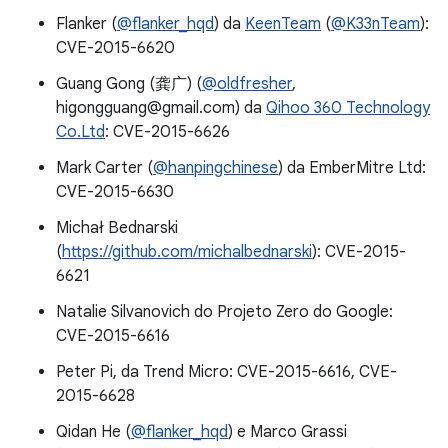
Flanker (
@flanker_hqd
) da
KeenTeam
(
@K33nTeam
):
CVE-2015-6620
Guang Gong (龚广) (
@oldfresher
,
higongguang@gmail.com) da
Qihoo 360 Technology
Co.Ltd
: CVE-2015-6626
Mark Carter (
@hanpingchinese
) da EmberMitre Ltd:
CVE-2015-6630
Michał Bednarski
(
https://github.com/michalbednarski
): CVE-2015-
6621
Natalie Silvanovich do Projeto Zero do Google:
CVE-2015-6616
Peter Pi, da Trend Micro: CVE-2015-6616, CVE-
2015-6628
Qidan He (
@flanker_hqd
) e Marco Grassi