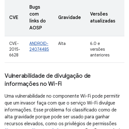
Bugs
com
Versões
D
CVE
Gravidade
links do
atualizadas
d
AOSP
CVE-
ANDROID-
Alta
6.0 e
8 
2015-
24074485
versões
se
6628
anteriores
de
Vulnerabilidade de divulgação de
informações no Wi-Fi
Uma vulnerabilidade no componente Wi-Fi pode permitir
que um invasor faça com que o serviço Wi-Fi divulgue
informações. Esse problema foi classificado como de
alta gravidade porque pode ser usado para ganhar
recursos elevados, como os privilégios de permissões