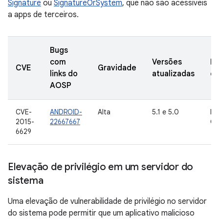
Signature
ou
SignatureOrSystem
, que não são acessíveis
a apps de terceiros.
Bugs
com
Versões
Da
CVE
Gravidade
links do
atualizadas
de
AOSP
CVE-
ANDROID-
Alta
5.1 e 5.0
In
2015-
22667667
Go
6629
Elevação de privilégio em um servidor do
sistema
Uma elevação de vulnerabilidade de privilégio no servidor
do sistema pode permitir que um aplicativo malicioso