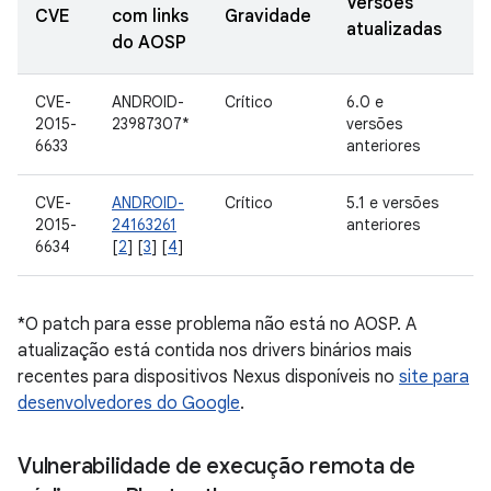
Versões
D
CVE
com links
Gravidade
atualizadas
d
do AOSP
CVE-
ANDROID-
Crítico
6.0 e
I
2015-
23987307*
versões
G
6633
anteriores
CVE-
ANDROID-
Crítico
5.1 e versões
I
2015-
24163261
anteriores
G
6634
[
2
] [
3
] [
4
]
*O patch para esse problema não está no AOSP. A
atualização está contida nos drivers binários mais
recentes para dispositivos Nexus disponíveis no
site para
desenvolvedores do Google
.
Vulnerabilidade de execução remota de