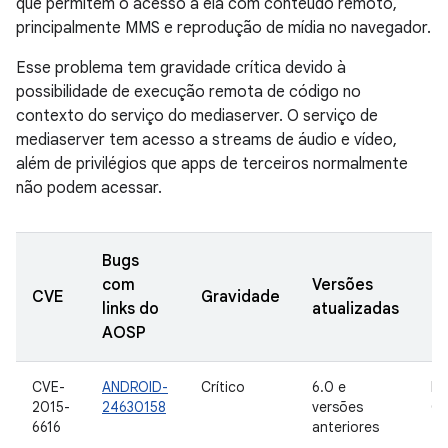
que permitem o acesso a ela com conteúdo remoto,
principalmente MMS e reprodução de mídia no navegador.
Esse problema tem gravidade crítica devido à
possibilidade de execução remota de código no
contexto do serviço do mediaserver. O serviço de
mediaserver tem acesso a streams de áudio e vídeo,
além de privilégios que apps de terceiros normalmente
não podem acessar.
Bugs
com
Versões
D
CVE
Gravidade
links do
atualizadas
d
AOSP
CVE-
ANDROID-
Crítico
6.0 e
In
2015-
24630158
versões
Go
6616
anteriores