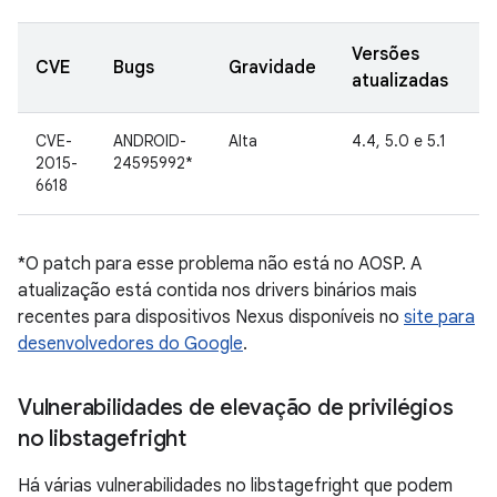
Versões
D
CVE
Bugs
Gravidade
atualizadas
d
CVE-
ANDROID-
Alta
4.4, 5.0 e 5.1
2
2015-
24595992*
s
6618
d
*O patch para esse problema não está no AOSP. A
atualização está contida nos drivers binários mais
recentes para dispositivos Nexus disponíveis no
site para
desenvolvedores do Google
.
Vulnerabilidades de elevação de privilégios
no libstagefright
Há várias vulnerabilidades no libstagefright que podem