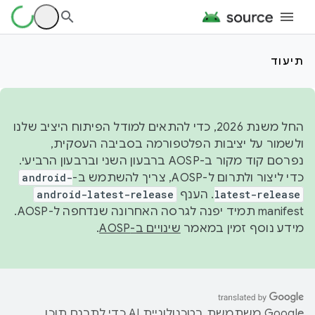
תיעוד
החל משנת 2026, כדי להתאים למודל הפיתוח היציב שלנו
ולשמור על יציבות הפלטפורמה בסביבה העסקית,
נפרסם קוד מקור ב-AOSP ברבעון השני וברבעון הרביעי.
כדי ליצור ולתרום ל-AOSP, צריך להשתמש ב-
android-
latest-release
. הענף
android-latest-release
manifest תמיד יפנה לגרסה האחרונה שנדחפה ל-AOSP.
מידע נוסף זמין במאמר
שינויים ב-AOSP
.
‫Google משתמשת בטכנולוגיית AI כדי לתרגם תוכן