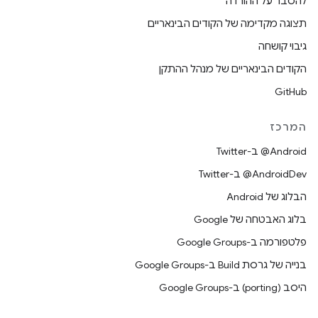
להסבר על ההורדה
תצוגה מקדימה של הקודים הבינאריים
גיבוי קושחה
הקודים הבינאריים של מנהל ההתקן
GitHub
המרכז
‎@Android ב-Twitter
‎@AndroidDev ב-Twitter
הבלוג של Android
בלוג האבטחה של Google
פלטפורמה ב-Google Groups
בנייה של גרסת Build ב-Google Groups
היסב (porting) ב-Google Groups