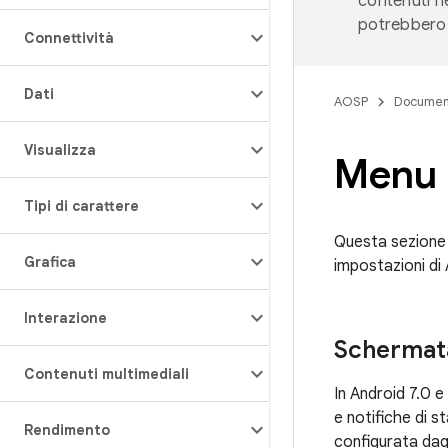
contenuti ne
potrebbero 
Connettività
Dati
AOSP
Documen
Visualizza
Menu 
Tipi di carattere
Questa sezione d
Grafica
impostazioni di 
Interazione
Schermata
Contenuti multimediali
In Android 7.0 
e notifiche di 
Rendimento
configurata dagl