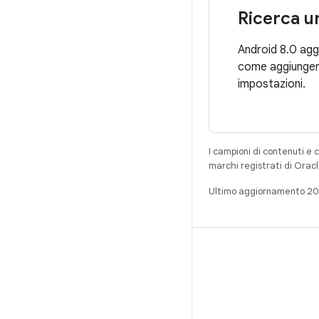
Ricerca u
Android 8.0 agg
come aggiungere
impostazioni.
I campioni di contenuti e 
marchi registrati di Oracl
Ultimo aggiornamento 2
CREA
Repository per Android
Requisiti