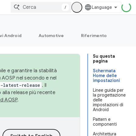
/
vi Android
Automotive
Riferimento
Su questa
pagina
le e garantire la stabilità
Schermata
Home delle
su AOSP nel secondo e nel
impostazioni
-latest-release
. Il
Linee guida per
 alla release più recente
la progettazione
ad AOSP
.
delle
impostazioni di
Android
Pattern e
componenti
Architettura