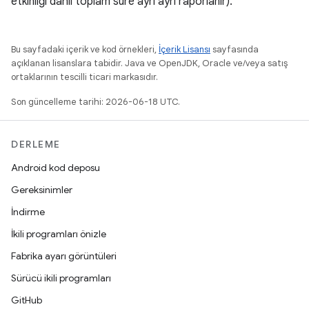
etkinliği dahil toplam süre ayrı ayrı raporlanır).
Bu sayfadaki içerik ve kod örnekleri,
İçerik Lisansı
sayfasında
açıklanan lisanslara tabidir. Java ve OpenJDK, Oracle ve/veya satış
ortaklarının tescilli ticari markasıdır.
Son güncelleme tarihi: 2026-06-18 UTC.
DERLEME
Android kod deposu
Gereksinimler
İndirme
İkili programları önizle
Fabrika ayarı görüntüleri
Sürücü ikili programları
GitHub