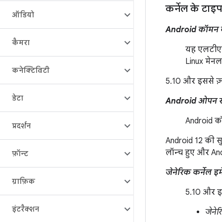
कर्नेल के टाइप
ऑडियो
Android कॉमन क
कैमरा
यह एलटीएस क
Linux मेनल
कनेक्टिविटी
5.10 और इससे ज़्
डेटा
Android ओपन सोर
Android कॉ
प्रदर्शन
Android 12 की सु
लॉन्च हुए और An
फ़ॉन्ट
जेनेरिक कर्नेल 
ग्राफ़िक
5.10 और इस
इंटरैक्शन
जेनेर