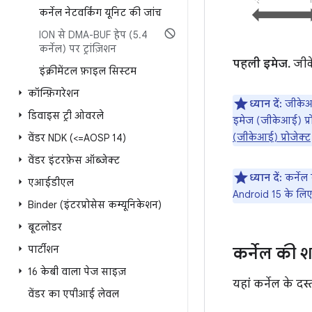
कर्नेल नेटवर्किंग यूनिट की जांच
ION से DMA-BUF हेप (5
.
4
कर्नेल) पर ट्रांज़िशन
पहली इमेज.
जीके
इंक्रीमेंटल फ़ाइल सिस्टम
कॉन्फ़िगरेशन
ध्यान दें:
जीकेआई
डिवाइस ट्री ओवरले
इमेज (जीकेआई) प्रो
(जीकेआई) प्रोजेक्ट
वेंडर NDK (<=AOSP 14)
वेंडर इंटरफ़ेस ऑब्जेक्ट
ध्यान दें:
कर्नेल 
एआईडीएल
Android 15 के लिए 
Binder (इंटरप्रोसेस कम्यूनिकेशन)
बूटलोडर
पार्टीशन
कर्नेल की 
16 केबी वाला पेज साइज़
यहां कर्नेल के दस्
वेंडर का एपीआई लेवल