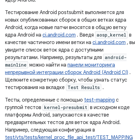
Тестирование Android postsubmit выполняется для
новых опубликованных сборок в общих ветках ядра
Android, когда новые патчи вносятся в общую ветку
ядра Android на
ci.android.com
. Введя
aosp_kernel
в
качестве частичного имени ветки на
ci.android.com
, вы
увидите список веток ядра с доступными
результатами. Например, результаты для
android-
mainline
можно найти на
панели мониторинга
непрерывной интеграции сборок Android (Android CI)
.
Щелкните конкретную сборку, чтобы узнать статус
тестирования на вкладке
Test Results
.
Тесты, определенные с помощью
test-mapping
с
группой тестов
kernel-presubmit
в исходном коде
платформы Android, запускаются в качестве
предварительных тестов для веток ядра Android.
Например, следующая конфигурация в
test/vts/tests/kernel_proc_file_api_test/TEST_MAPPING