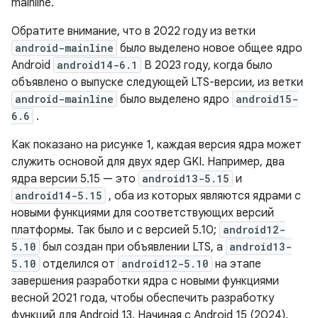
mainline.
Обратите внимание, что в 2022 году из ветки
android-mainline
было выделено новое общее ядро ​​
Android
android14-6.1
В 2023 году, когда было
объявлено о выпуске следующей LTS-версии, из ветки
android-mainline
было выделено ядро
android15-
6.6
.
Как показано на рисунке 1, каждая версия ядра может
служить основой для двух ядер GKI. Например, два
ядра версии 5.15 — это
android13-5.15
и
android14-5.15
, оба из которых являются ядрами с
новыми функциями для соответствующих версий
платформы. Так было и с версией 5.10;
android12-
5.10
был создан при объявлении LTS, а
android13-
5.10
отделился от
android12-5.10
на этапе
завершения разработки ядра с новыми функциями
весной 2021 года, чтобы обеспечить разработку
функций для Android 13. Начиная с Android 15 (2024),