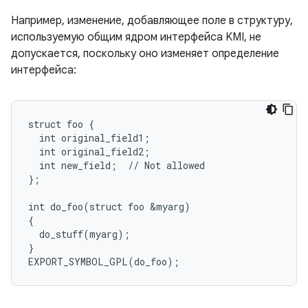
Например, изменение, добавляющее поле в структуру,
используемую общим ядром интерфейса KMI, не
допускается, поскольку оно изменяет определение
интерфейса:
struct foo {

  int original_field1;

  int original_field2;

  int new_field;  // Not allowed

};

int do_foo(struct foo &myarg)

{

  do_stuff(myarg);

}
