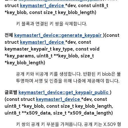
struct
keymaster1_device
*dev, const uint8_t
*key_blob, const size_t key_blob_length)
키 블록과 연결된 키 쌍을 삭제합니다.
전체
keymaster1_device::generate_keypair
)(const
struct
keymaster1_device
*dev, const
keymaster_keypair_t key_type, const void
*key_params, uint8_t **key_blob, size_t
*key_blob_length)
공개 키와 비공개 키를 생성합니다. 반환된 키 blob은 불
투명하며 서명 및 인증을 위해 나중에 제공해야 합니다.
글로벌
keymaster1_device::get_keypair_public
)
(const struct
keymaster1_device
*dev, const
uint8_t *key_blob, const size_t key_blob_length,
uint8_t **x509_data, size_t *x509_data_length)
키 쌍의 공개 키 부분을 가져옵니다. 공개 키는 X.509 형