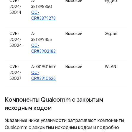
CVE-
A-
Высокий
Аудио
2024-
381898850
53014
QC-
CR#3879278
CVE-
A-
Высокий
Экран
2024-
381899455
53024
QC-
CR#3902182
CVE-
A-381901669
Высокий
WLAN
2024-
QC-
53027
CR#3910626
Компоненты Qualcomm с закрытым
исходным кодом
Указанные ниже уязвимости затрагивают компоненты
Qualcomm с закрытым исходным кодом и подробно