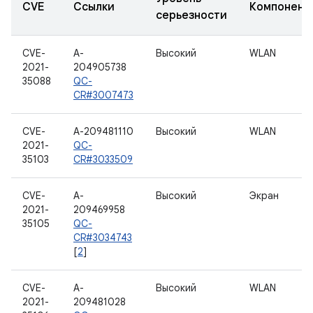
CVE
Ссылки
Компонент
серьезности
CVE-
A-
Высокий
WLAN
2021-
204905738
35088
QC-
CR#3007473
CVE-
A-209481110
Высокий
WLAN
2021-
QC-
35103
CR#3033509
CVE-
A-
Высокий
Экран
2021-
209469958
35105
QC-
CR#3034743
[
2
]
CVE-
A-
Высокий
WLAN
2021-
209481028