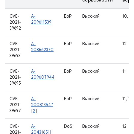
серьезности
верс
CVE-
A-
EoP
Высокий
10, 11
2021-
209611539
39692
CVE-
A-
EoP
Высокий
12
2021-
208662370
39693
CVE-
A-
EoP
Высокий
11
2021-
209607944
39695
CVE-
A-
EoP
Высокий
11, 12
2021-
200813547
39697
[
2
]
CVE-
A-
DoS
Высокий
12
2021-
204316511