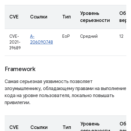
Уровень
Обно
CVE
Ссылки
Тип
серьезности
верс
CVE-
A-
EoP
Средний
12
2021-
206090748
39689
Framework
Самая серьезная уязвимость позволяет
злоумышленнику, обладающему правами на выполнение
кода на уровне пользователя, локально повышать
привилегии.
Уровень
Обн
CVE
Ссылки
Тип