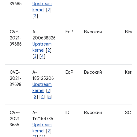
39685
Upstream
kernel
[
2
]
[
3
]
CVE-
A-
EoP
Высокий
Binde
2021-
200688826
39686
Upstream
kernel
[
2
]
[
3
] [
4
]
CVE-
A-
EoP
Высокий
Kerne
2021-
185125206
39698
Upstream
kernel
[
2
]
[
3
] [
4
] [
5
]
CVE-
A-
ID
Высокий
SCTP
2021-
197154735
3655
Upstream
kernel
[
2
]