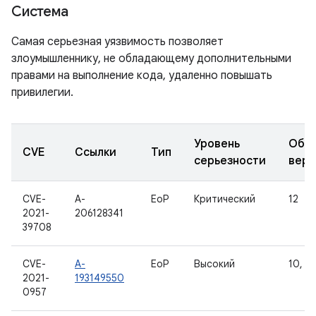
Система
Самая серьезная уязвимость позволяет
злоумышленнику, не обладающему дополнительными
правами на выполнение кода, удаленно повышать
привилегии.
Уровень
Обн
CVE
Ссылки
Тип
серьезности
верс
CVE-
A-
EoP
Критический
12
2021-
206128341
39708
CVE-
A-
EoP
Высокий
10, 11
2021-
193149550
0957