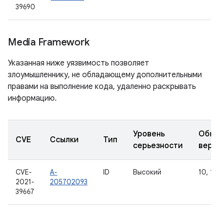
39690
Media Framework
Указанная ниже уязвимость позволяет
злоумышленнику, не обладающему дополнительными
правами на выполнение кода, удаленно раскрывать
информацию.
Уровень
Обно
CVE
Ссылки
Тип
серьезности
верс
CVE-
A-
ID
Высокий
10, 11,
2021-
205702093
39667