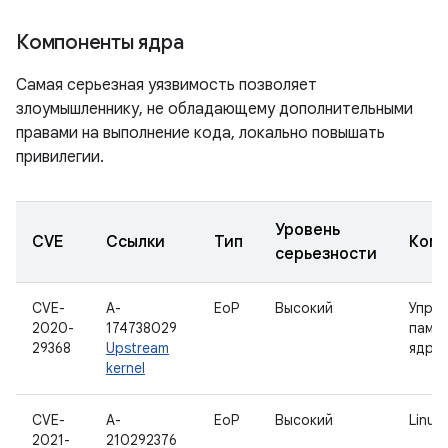
Компоненты ядра
Самая серьезная уязвимость позволяет
злоумышленнику, не обладающему дополнительными
правами на выполнение кода, локально повышать
привилегии.
Уровень
CVE
Ссылки
Тип
Комп
серьезности
CVE-
A-
EoP
Высокий
Упра
2020-
174738029
памят
29368
Upstream
ядре
kernel
CVE-
A-
EoP
Высокий
Linux
2021-
210292376