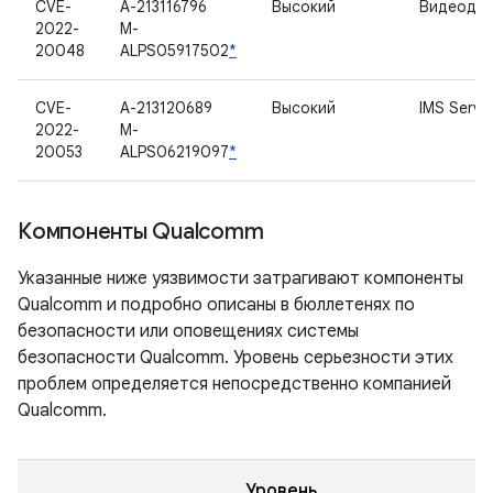
CVE-
A-213116796
Высокий
Видеоде
2022-
M-
20048
ALPS05917502
*
CVE-
A-213120689
Высокий
IMS Servi
2022-
M-
20053
ALPS06219097
*
Компоненты Qualcomm
Указанные ниже уязвимости затрагивают компоненты
Qualcomm и подробно описаны в бюллетенях по
безопасности или оповещениях системы
безопасности Qualcomm. Уровень серьезности этих
проблем определяется непосредственно компанией
Qualcomm.
Уровень