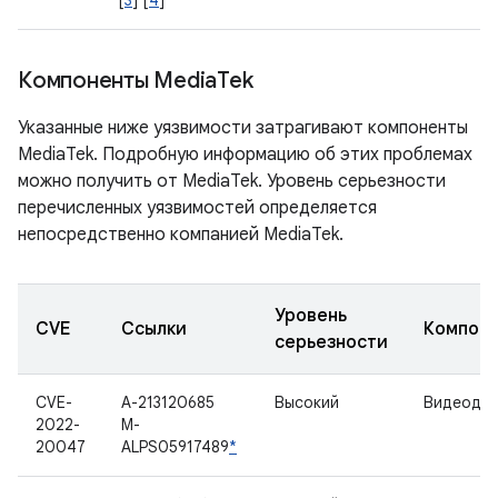
[
3
] [
4
]
Компоненты Media
Tek
Указанные ниже уязвимости затрагивают компоненты
MediaTek. Подробную информацию об этих проблемах
можно получить от MediaTek. Уровень серьезности
перечисленных уязвимостей определяется
непосредственно компанией MediaTek.
Уровень
CVE
Ссылки
Компон
серьезности
CVE-
A-213120685
Высокий
Видеоде
2022-
M-
20047
ALPS05917489
*