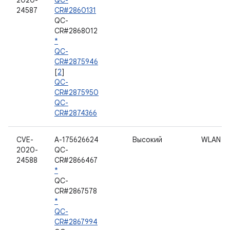
2020-
QC-
24587
CR#2860131
QC-
CR#2868012
*
QC-
CR#2875946
[
2
]
QC-
CR#2875950
QC-
CR#2874366
CVE-
A-175626624
Высокий
WLAN
2020-
QC-
24588
CR#2866467
*
QC-
CR#2867578
*
QC-
CR#2867994