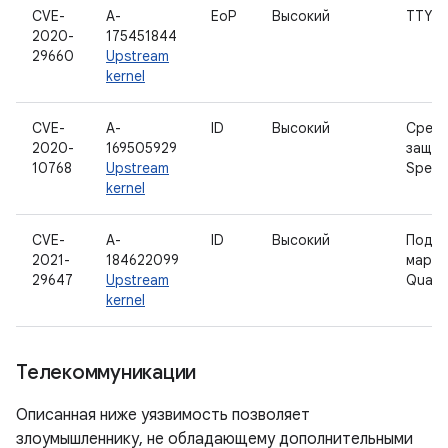
CVE-
A-
EoP
Высокий
TTY
2020-
175451844
29660
Upstream
kernel
CVE-
A-
ID
Высокий
Сред
2020-
169505929
защит
10768
Upstream
Spect
kernel
CVE-
A-
ID
Высокий
Подде
2021-
184622099
марш
29647
Upstream
Qual
kernel
Телекоммуникации
Описанная ниже уязвимость позволяет
злоумышленнику, не обладающему дополнительными