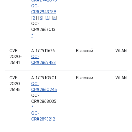
CR#2942096
QC-
CR#2943789
[
2
] [
3
] [
4
] [
5
]
QC-
CR#2867013
*
CVE-
A-177911676
Высокий
WLAN
2020-
QC-
26141
CR#2869483
CVE-
A-177910901
Высокий
WLAN
2020-
QC-
26145
CR#2860245
QC-
CR#2868035
*
QC-
CR#2893212