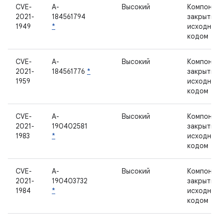
CVE-
A-
Высокий
Компонен
2021-
184561794
закрыты
1949
*
исходны
кодом
CVE-
A-
Высокий
Компонен
2021-
184561776
*
закрыты
1959
исходны
кодом
CVE-
A-
Высокий
Компонен
2021-
190402581
закрыты
1983
*
исходны
кодом
CVE-
A-
Высокий
Компонен
2021-
190403732
закрыты
1984
*
исходны
кодом