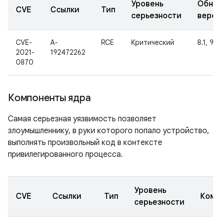
Уровень
Обно
CVE
Ссылки
Тип
серьезности
верс
CVE-
A-
RCE
Критический
8.1, 9, 
2021-
192472262
0870
Компоненты ядра
Самая серьезная уязвимость позволяет
злоумышленнику, в руки которого попало устройство,
выполнять произвольный код в контексте
привилегированного процесса.
Уровень
CVE
Ссылки
Тип
Комп
серьезности