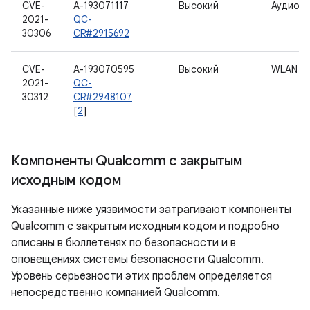
CVE-
A-193071117
Высокий
Аудио
2021-
QC-
30306
CR#2915692
CVE-
A-193070595
Высокий
WLAN
2021-
QC-
30312
CR#2948107
[
2
]
Компоненты Qualcomm с закрытым
исходным кодом
Указанные ниже уязвимости затрагивают компоненты
Qualcomm с закрытым исходным кодом и подробно
описаны в бюллетенях по безопасности и в
оповещениях системы безопасности Qualcomm.
Уровень серьезности этих проблем определяется
непосредственно компанией Qualcomm.