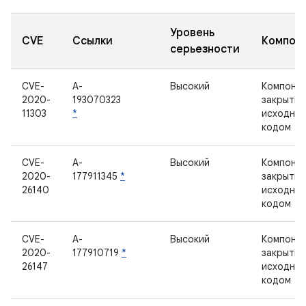
Уровень
CVE
Ссылки
Компон
серьезности
CVE-
A-
Высокий
Компонен
2020-
193070323
закрыты
11303
*
исходны
кодом
CVE-
A-
Высокий
Компонен
2020-
177911345
*
закрыты
26140
исходны
кодом
CVE-
A-
Высокий
Компонен
2020-
177910719
*
закрыты
26147
исходны
кодом