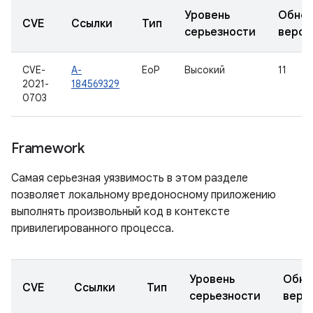
Уровень
Обнов
CVE
Ссылки
Тип
серьезности
верси
CVE-
A-
EoP
Высокий
11
2021-
184569329
0703
Framework
Самая серьезная уязвимость в этом разделе
позволяет локальному вредоносному приложению
выполнять произвольный код в контексте
привилегированного процесса.
Уровень
Обно
CVE
Ссылки
Тип
серьезности
верс