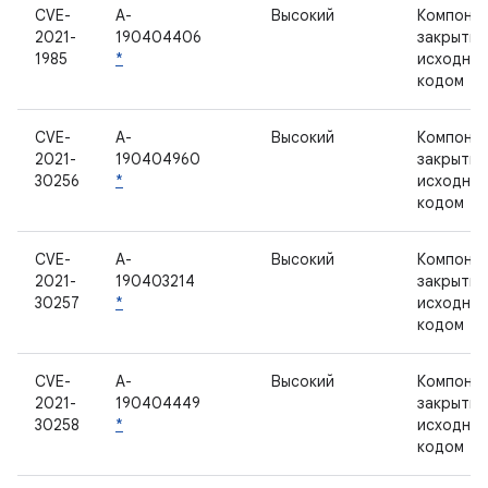
CVE-
A-
Высокий
Компонен
2021-
190404406
закрыты
1985
*
исходны
кодом
CVE-
A-
Высокий
Компонен
2021-
190404960
закрыты
30256
*
исходны
кодом
CVE-
A-
Высокий
Компонен
2021-
190403214
закрыты
30257
*
исходны
кодом
CVE-
A-
Высокий
Компонен
2021-
190404449
закрыты
30258
*
исходны
кодом