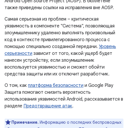
Android Open Source Project (AOSP). В бюллетене
также приведены ссылки на исправления вне AOSP.
Самая серьезная из проблем – критическая
уязвимость в компоненте "Система", позволяющая
злоумышленнику удаленно выполнять произвольный
код в контексте привилегированного процесса с
помощью специально созданной передачи.
Уровень
серьезности
зависит от того, какой ущерб будет
нанесен устройству, если злоумышленник
воспользуется уязвимостью и сможет обойти
средства защиты или их отключит разработчик.
О том, как
платформа безопасности
и Google Play
Защита помогают снизить вероятность
использования уязвимостей Android, рассказывается в
разделе
Предотвращение атак
.
Примечание.
Информацию о последних беспроводных