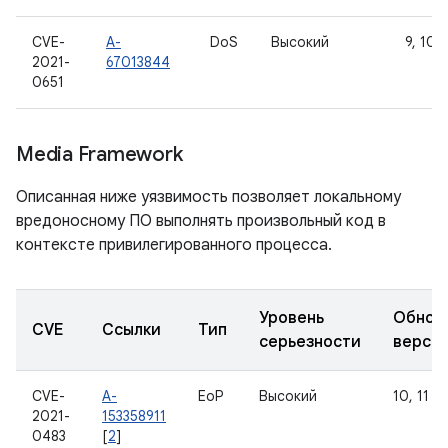
CVE-
A-
DoS
Высокий
9, 10, 
2021-
67013844
0651
Media Framework
Описанная ниже уязвимость позволяет локальному
вредоносному ПО выполнять произвольный код в
контексте привилегированного процесса.
Уровень
Обнов
CVE
Ссылки
Тип
серьезности
верси
CVE-
A-
EoP
Высокий
10, 11
2021-
153358911
0483
[
2
]