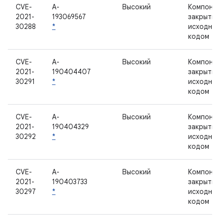
CVE-
A-
Высокий
Компонен
2021-
193069567
закрыты
30288
*
исходны
кодом
CVE-
A-
Высокий
Компонен
2021-
190404407
закрыты
30291
*
исходны
кодом
CVE-
A-
Высокий
Компонен
2021-
190404329
закрыты
30292
*
исходны
кодом
CVE-
A-
Высокий
Компонен
2021-
190403733
закрыты
30297
*
исходны
кодом