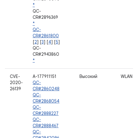
*
QC-
CR#2896369
*
QC-
CR#2861800
[
2
] [
3
] [
4
] [
5
]
QC-
CR#2943860
*
CVE-
A-177911151
Высокий
WLAN
2020-
QC-
26139
CR#2860248
QC-
CR#2868054
QC-
CR#2888227
QC-
CR#2888467
QC-