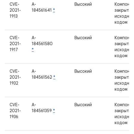
CVE-
A-
Высокий
Компонен
2021-
184561641
*
закрыты
1913
исходны
кодом
CVE-
A-
Высокий
Компонен
2021-
184561580
закрыты
1917
*
исходны
кодом
CVE-
A-
Высокий
Компонен
2021-
184561562
*
закрыты
1932
исходны
кодом
CVE-
A-
Высокий
Компонен
2021-
184561359
*
закрыты
1936
исходны
кодом