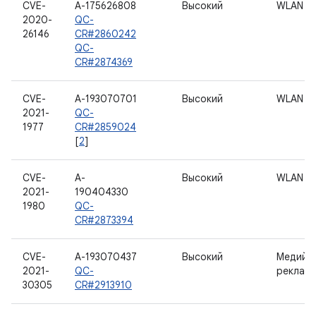
CVE-
A-175626808
Высокий
WLAN
2020-
QC-
26146
CR#2860242
QC-
CR#2874369
CVE-
A-193070701
Высокий
WLAN
2021-
QC-
1977
CR#2859024
[
2
]
CVE-
A-
Высокий
WLAN
2021-
190404330
1980
QC-
CR#2873394
CVE-
A-193070437
Высокий
Медийн
2021-
QC-
реклам
30305
CR#2913910