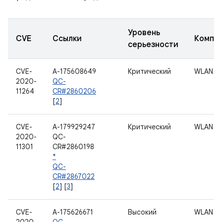
Уровень
CVE
Ссылки
Компо
серьезности
CVE-
A-175608649
Критический
WLAN
2020-
QC-
11264
CR#2860206
[
2
]
CVE-
A-179929247
Критический
WLAN
2020-
QC-
11301
CR#2860198
*
QC-
CR#2867022
[
2
] [
3
]
CVE-
A-175626671
Высокий
WLAN