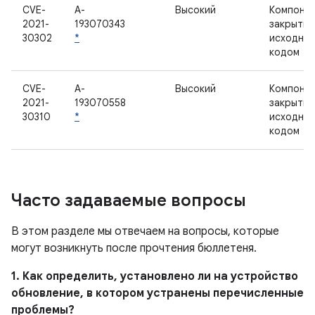
CVE-
A-
Высокий
Компонен
2021-
193070343
закрыты
30302
*
исходны
кодом
CVE-
A-
Высокий
Компонен
2021-
193070558
закрыты
30310
*
исходны
кодом
Часто задаваемые вопросы
В этом разделе мы отвечаем на вопросы, которые
могут возникнуть после прочтения бюллетеня.
1. Как определить, установлено ли на устройство
обновление, в котором устранены перечисленные
проблемы?