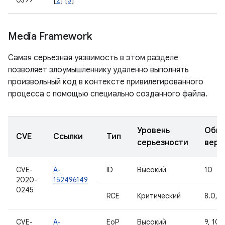
0399
[
2
] [
3
]
Media Framework
Самая серьезная уязвимость в этом разделе
позволяет злоумышленнику удаленно выполнять
произвольный код в контексте привилегированного
процесса с помощью специально созданного файла.
Уровень
Обно
CVE
Ссылки
Тип
серьезности
верс
CVE-
A-
ID
Высокий
10
2020-
152496149
0245
RCE
Критический
8.0, 8.
CVE-
A-
EoP
Высокий
9, 10