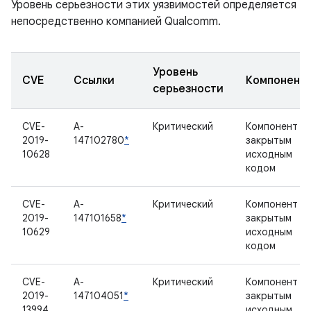
Уровень серьезности этих уязвимостей определяется
непосредственно компанией Qualcomm.
Уровень
CVE
Ссылки
Компонент
серьезности
CVE-
A-
Критический
Компонент с
2019-
147102780
*
закрытым
10628
исходным
кодом
CVE-
A-
Критический
Компонент с
2019-
147101658
*
закрытым
10629
исходным
кодом
CVE-
A-
Критический
Компонент с
2019-
147104051
*
закрытым
13994
исходным