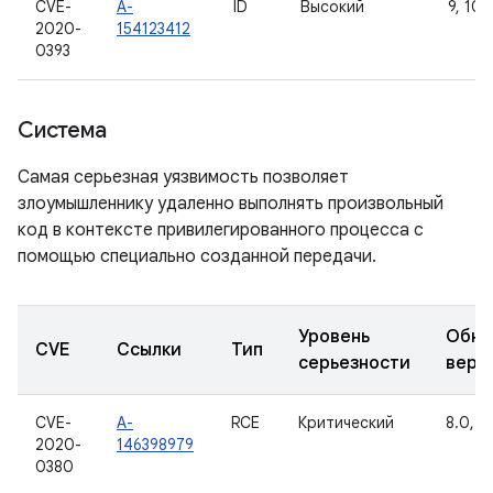
CVE-
A-
ID
Высокий
9, 10
2020-
154123412
0393
Система
Самая серьезная уязвимость позволяет
злоумышленнику удаленно выполнять произвольный
код в контексте привилегированного процесса с
помощью специально созданной передачи.
Уровень
Обно
CVE
Ссылки
Тип
серьезности
верс
CVE-
A-
RCE
Критический
8.0, 8.
2020-
146398979
0380