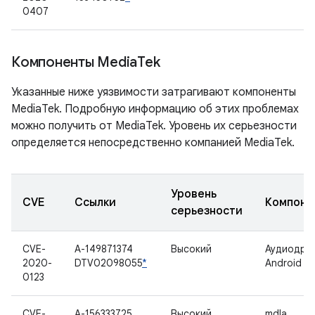
0407
Компоненты Media
Tek
Указанные ниже уязвимости затрагивают компоненты
MediaTek. Подробную информацию об этих проблемах
можно получить от MediaTek. Уровень их серьезности
определяется непосредственно компанией MediaTek.
Уровень
CVE
Ссылки
Компоне
серьезности
CVE-
A-149871374
Высокий
Аудиодра
2020-
DTV02098055
*
Android T
0123
CVE-
A-156333725
Высокий
mdla