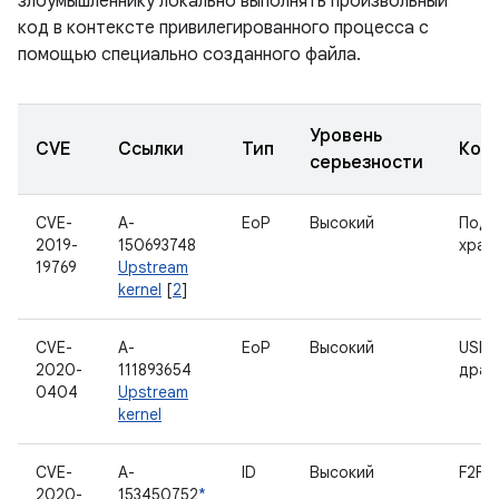
злоумышленнику локально выполнять произвольный
код в контексте привилегированного процесса с
помощью специально созданного файла.
Уровень
CVE
Ссылки
Тип
Ком
серьезности
CVE-
A-
EoP
Высокий
Подс
2019-
150693748
хран
19769
Upstream
kernel
[
2
]
CVE-
A-
EoP
Высокий
USB-
2020-
111893654
драй
0404
Upstream
kernel
CVE-
A-
ID
Высокий
F2FS
2020-
153450752
*