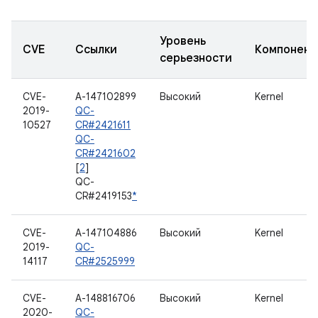
Уровень
CVE
Ссылки
Компонент
серьезности
CVE-
A-147102899
Высокий
Kernel
2019-
QC-
10527
CR#2421611
QC-
CR#2421602
[
2
]
QC-
CR#2419153
*
CVE-
A-147104886
Высокий
Kernel
2019-
QC-
14117
CR#2525999
CVE-
A-148816706
Высокий
Kernel
2020-
QC-