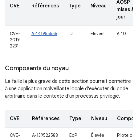
AOSP
CVE
Références
Type
Niveau
mises à
jour
CVE-
A-141955555
ID
Élevée
9, 10
2019-
2231
Composants du noyau
La faille la plus grave de cette section pourrait permettre
à une application malveillante locale d'exécuter du code
arbitraire dans le contexte d'un processus privilégié.
CVE
Références
Type
Niveau
Compon
CVE-
A-139522588
EoP
Élevée
Pilote de