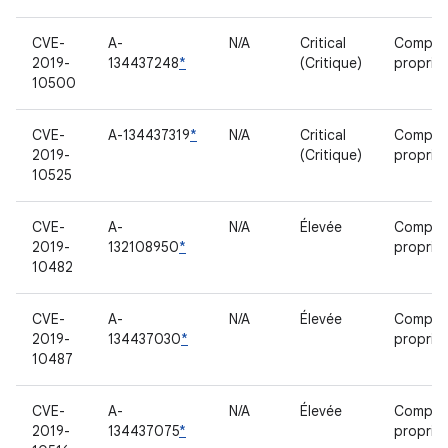
CVE-
A-
N/A
Critical
Compos
2019-
134437248
*
(Critique)
propriét
10500
CVE-
A-134437319
*
N/A
Critical
Compos
2019-
(Critique)
propriét
10525
CVE-
A-
N/A
Élevée
Compos
2019-
132108950
*
propriét
10482
CVE-
A-
N/A
Élevée
Compos
2019-
134437030
*
propriét
10487
CVE-
A-
N/A
Élevée
Compos
2019-
134437075
*
propriét