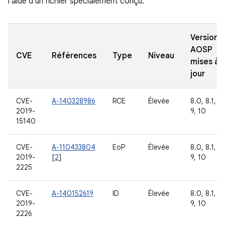
l'aide d'un fichier spécialement conçu.
Versions
AOSP
CVE
Références
Type
Niveau
mises à
jour
CVE-
A-140328986
RCE
Élevée
8.0, 8.1,
2019-
9, 10
15140
CVE-
A-110433804
EoP
Élevée
8.0, 8.1,
2019-
[
2
]
9, 10
2225
CVE-
A-140152619
ID
Élevée
8.0, 8.1,
2019-
9, 10
2226