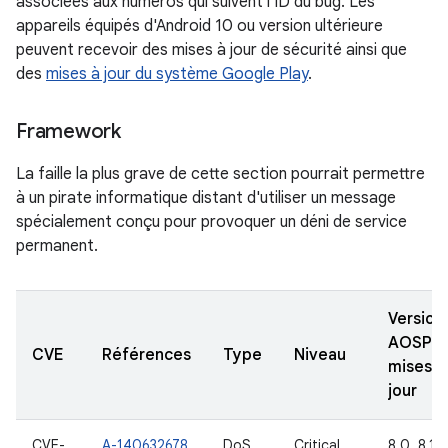
associées aux numéros qui suivent l'ID du bug. Les
appareils équipés d'Android 10 ou version ultérieure
peuvent recevoir des mises à jour de sécurité ainsi que
des
mises à jour du système Google Play
.
Framework
La faille la plus grave de cette section pourrait permettre
à un pirate informatique distant d'utiliser un message
spécialement conçu pour provoquer un déni de service
permanent.
Version
AOSP
CVE
Références
Type
Niveau
mises à
jour
CVE-
A-140632678
DoS
Critical
8.0, 8.1,