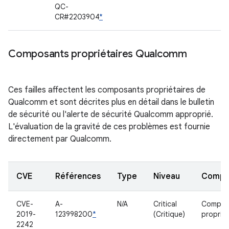
QC-
CR#2203904
*
Composants propriétaires Qualcomm
Ces failles affectent les composants propriétaires de
Qualcomm et sont décrites plus en détail dans le bulletin
de sécurité ou l'alerte de sécurité Qualcomm approprié.
L'évaluation de la gravité de ces problèmes est fournie
directement par Qualcomm.
CVE
Références
Type
Niveau
Compo
CVE-
A-
N/A
Critical
Compos
2019-
123998200
*
(Critique)
propriét
2242