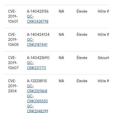
CVE-
A-140423156
N/A
Élevée
Hôte WL
2019-
QC-
10601
CR#2428798
CVE-
A-140424124
N/A
Élevée
Hôte WL
2019-
QC-
10605
CR#2187441
CVE-
A-140423690
N/A
Élevée
Sécurité
2019-
QC-
10607
CR#2211711
CVE-
A-123238115
N/A
Élevée
Hôte WL
2019-
QC-
2304
CR#2331868
QC-
CR#2335530
QC-
CR#2348299