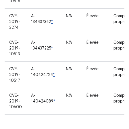
10516
CVE-
A-
N/A
Élevée
Compos
2019-
134437362
*
propriét
2274
CVE-
A-
N/A
Élevée
Compos
2019-
134437225
*
propriét
10513
CVE-
A-
N/A
Élevée
Compos
2019-
140424724
*
propriét
10517
CVE-
A-
N/A
Élevée
Compos
2019-
140424089
*
propriét
10600