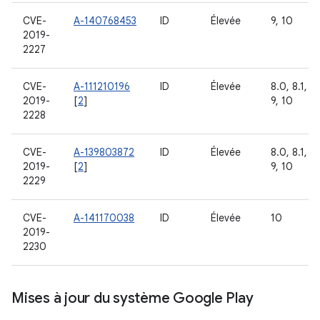
CVE-
A-140768453
ID
Élevée
9, 10
2019-
2227
CVE-
A-111210196
ID
Élevée
8.0, 8.1,
2019-
[
2
]
9, 10
2228
CVE-
A-139803872
ID
Élevée
8.0, 8.1,
2019-
[
2
]
9, 10
2229
CVE-
A-141170038
ID
Élevée
10
2019-
2230
Mises à jour du système Google Play