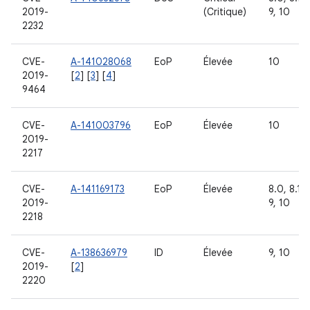
2019-
(Critique)
9, 10
2232
CVE-
A-141028068
EoP
Élevée
10
2019-
[
2
] [
3
] [
4
]
9464
CVE-
A-141003796
EoP
Élevée
10
2019-
2217
CVE-
A-141169173
EoP
Élevée
8.0, 8.1,
2019-
9, 10
2218
CVE-
A-138636979
ID
Élevée
9, 10
2019-
[
2
]
2220