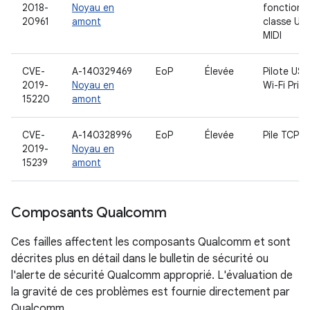
2018-
Noyau en
fonction 
20961
amont
classe US
MIDI
CVE-
A-140329469
EoP
Élevée
Pilote USB
2019-
Noyau en
Wi-Fi Pris
15220
amont
CVE-
A-140328996
EoP
Élevée
Pile TCP
2019-
Noyau en
15239
amont
Composants Qualcomm
Ces failles affectent les composants Qualcomm et sont
décrites plus en détail dans le bulletin de sécurité ou
l'alerte de sécurité Qualcomm approprié. L'évaluation de
la gravité de ces problèmes est fournie directement par
Qualcomm.