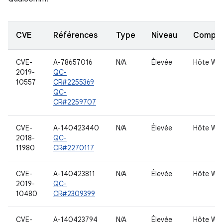
CVE
Références
Type
Niveau
Compo
CVE-
A-78657016
N/A
Élevée
Hôte WL
2019-
QC-
10557
CR#2255369
QC-
CR#2259707
CVE-
A-140423440
N/A
Élevée
Hôte WL
2018-
QC-
11980
CR#2270117
CVE-
A-140423811
N/A
Élevée
Hôte WL
2019-
QC-
10480
CR#2309399
CVE-
A-140423794
N/A
Élevée
Hôte WL