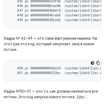
    #45 pc 0000000000559f88  /system/lib64/libart.s
    #46 pc 00000000000ced40  /system/lib64/libart.
    #47 pc 0000000000460d18  /system/lib64/libart.
    #48 pc 0000000000461de0  /system/lib64/libart.
Кадры № 42–49 — это сама виртуальная машина. На
этот раз это код, который запускает Java в новом
потоке.
    #50 pc 0000000000082e24  /system/lib64/libc.so
Кадры №50–51 — это то, как должны начинаться все
потоки. Это код запуска нового потока
libc
.