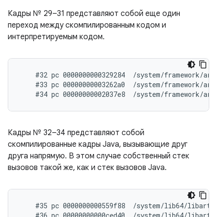
Кадры № 29–31 представляют собой еще один
переход между скомпилированным кодом и
интерпретируемым кодом.
    #32 pc 0000000000329284  /system/framework/arm
    #33 pc 00000000003262a0  /system/framework/arm
Кадры № 32–34 представляют собой
скомпилированные кадры Java, вызывающие друг
друга напрямую. В этом случае собственный стек
вызовов такой же, как и стек вызовов Java.
    #35 pc 0000000000559f88  /system/lib64/libart.s
    #36 pc 00000000000ced40  /system/lib64/libart.