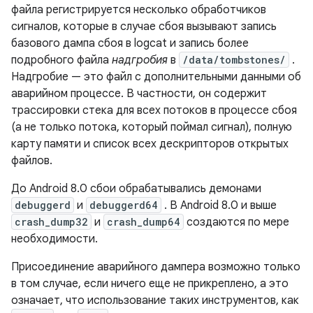
файла регистрируется несколько обработчиков
сигналов, которые в случае сбоя вызывают запись
базового дампа сбоя в logcat и запись более
подробного файла
надгробия
в
/data/tombstones/
.
Надгробие — это файл с дополнительными данными об
аварийном процессе. В частности, он содержит
трассировки стека для всех потоков в процессе сбоя
(а не только потока, который поймал сигнал), полную
карту памяти и список всех дескрипторов открытых
файлов.
До Android 8.0 сбои обрабатывались демонами
debuggerd
и
debuggerd64
. В Android 8.0 и выше
crash_dump32
и
crash_dump64
создаются по мере
необходимости.
Присоединение аварийного дампера возможно только
в том случае, если ничего еще не прикреплено, а это
означает, что использование таких инструментов, как