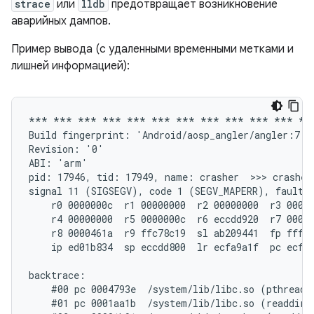
strace
или
lldb
предотвращает возникновение
аварийных дампов.
Пример вывода (с удаленными временными метками и
лишней информацией):
*** *** *** *** *** *** *** *** *** *** *** ***
Build fingerprint: 'Android/aosp_angler/angler:7.1.
Revision: '0'

ABI: 'arm'

pid: 17946, tid: 17949, name: crasher  >>> crasher 
signal 11 (SIGSEGV), code 1 (SEGV_MAPERR), fault a
    r0 0000000c  r1 00000000  r2 00000000  r3 00000
    r4 00000000  r5 0000000c  r6 eccdd920  r7 00000
    r8 0000461a  r9 ffc78c19  sl ab209441  fp fffff
    ip ed01b834  sp eccdd800  lr ecfa9a1f  pc ecfd6
backtrace:

    #00 pc 0004793e  /system/lib/libc.so (pthread_m
    #01 pc 0001aa1b  /system/lib/libc.so (readdir+1