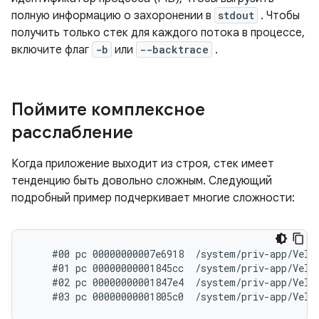
полную информацию о захоронении в
stdout
. Чтобы
получить только стек для каждого потока в процессе,
включите флаг
-b
или
--backtrace
.
Поймите комплексное
расслабление
Когда приложение выходит из строя, стек имеет
тенденцию быть довольно сложным. Следующий
подробный пример подчеркивает многие сложности:
    #00 pc 00000000007e6918  /system/priv-app/Velve
    #01 pc 00000000001845cc  /system/priv-app/Velve
    #02 pc 00000000001847e4  /system/priv-app/Velve