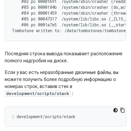
    #02 pc 00001b91  /system/xbin/crasher (readdir_
    #03 pc 0000184b  /system/xbin/crasher (do_actio
    #04 pc 00001459  /system/xbin/crasher (thread_c
    #05 pc 00047317  /system/lib/libc.so (_ZL15__p
    #06 pc 0001a7e5  /system/lib/libc.so (__start_t
Последняя строка вывода показывает расположение
полного надгробия на диске.
Если у вас есть неразобранные двоичные файлы, вы
можете получить более подробную информацию о
номерах строк, вставив стек в
development/scripts/stack
: