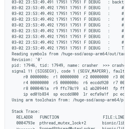
03-02 23:53:49.491 17951 17951 F DEBUG   : backtrac
03-02 23:53:49.492 17951 17951 F DEBUG   :     #00
03-02 23:53:49.492 17951 17951 F DEBUG   :     #01
03-02 23:53:49.492 17951 17951 F DEBUG   :     #02
03-02 23:53:49.492 17951 17951 F DEBUG   :     #03
03-02 23:53:49.492 17951 17951 F DEBUG   :     #04
03-02 23:53:49.492 17951 17951 F DEBUG   :     #05
03-02 23:53:49.492 17951 17951 F DEBUG   :     #06
03-02 23:53:49.492 17951 17951 F DEBUG   :     Tom
Reading symbols from /huge-ssd/aosp-arm64/out/targe
Revision: '0'

pid: 17946, tid: 17949, name: crasher  >>> crasher 
signal 11 (SIGSEGV), code 1 (SEGV_MAPERR), fault a
     r0 0000000c  r1 00000000  r2 00000000  r3 0000
     r4 00000000  r5 0000000c  r6 eccdd920  r7 0000
     r8 0000461a  r9 ffc78c19  sl ab209441  fp ffff
     ip ed01b834  sp eccdd800  lr ecfa9a1f  pc ecfd
Using arm toolchain from: /huge-ssd/aosp-arm64/pre
Stack Trace:

  RELADDR   FUNCTION                   FILE:LINE

  0004793e  pthread_mutex_lock+2       bionic/libc/
  v------>  ScopedPthreadMutexLocker   bionic/libc/