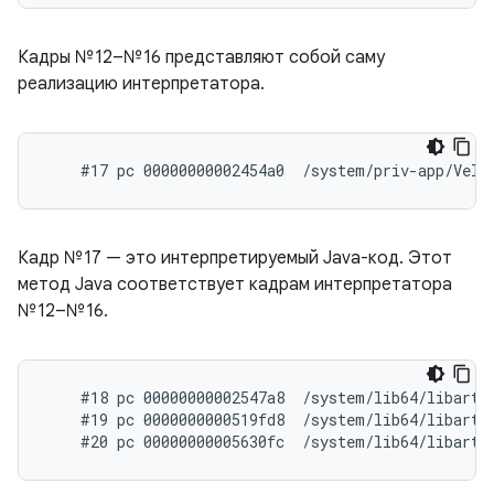
Кадры №12–№16 представляют собой саму
реализацию интерпретатора.
Кадр №17 — это интерпретируемый Java-код. Этот
метод Java соответствует кадрам интерпретатора
№12–№16.
    #18 pc 00000000002547a8  /system/lib64/libart.
    #19 pc 0000000000519fd8  /system/lib64/libart.