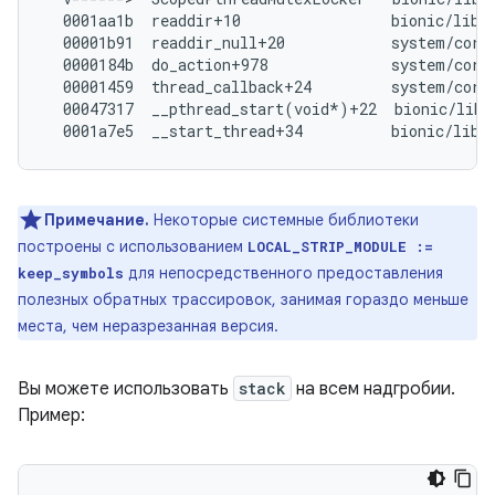
  0001aa1b  readdir+10                 bionic/libc/
  00001b91  readdir_null+20            system/core/
  0000184b  do_action+978              system/core/
  00001459  thread_callback+24         system/core/
  00047317  __pthread_start(void*)+22  bionic/libc
Примечание.
Некоторые системные библиотеки
построены с использованием
LOCAL_STRIP_MODULE :=
для непосредственного предоставления
keep_symbols
полезных обратных трассировок, занимая гораздо меньше
места, чем неразрезанная версия.
Вы можете использовать
stack
на всем надгробии.
Пример: