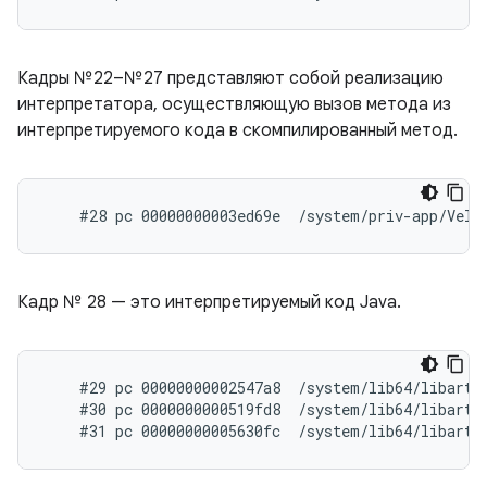
Кадры №22–№27 представляют собой реализацию
интерпретатора, осуществляющую вызов метода из
интерпретируемого кода в скомпилированный метод.
Кадр № 28 — это интерпретируемый код Java.
    #29 pc 00000000002547a8  /system/lib64/libart.
    #30 pc 0000000000519fd8  /system/lib64/libart.