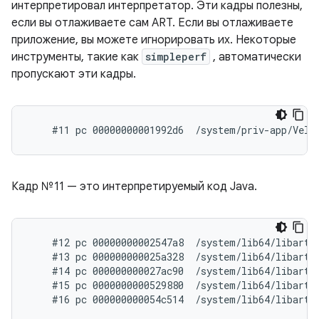
интерпретировал интерпретатор. Эти кадры полезны,
если вы отлаживаете сам ART. Если вы отлаживаете
приложение, вы можете игнорировать их. Некоторые
инструменты, такие как
simpleperf
, автоматически
пропускают эти кадры.
Кадр №11 — это интерпретируемый код Java.
    #12 pc 00000000002547a8  /system/lib64/libart.
    #13 pc 000000000025a328  /system/lib64/libart.
    #14 pc 000000000027ac90  /system/lib64/libart.
    #15 pc 0000000000529880  /system/lib64/libart.s