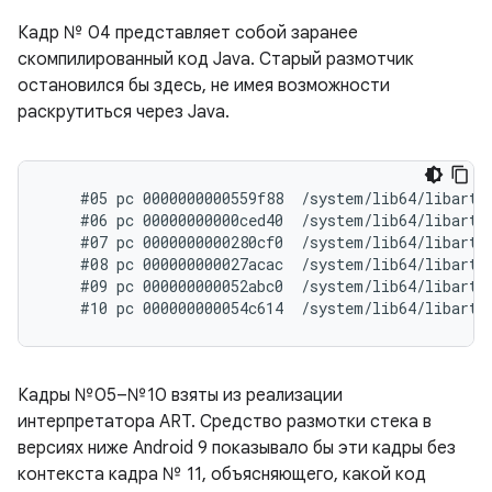
Кадр № 04 представляет собой заранее
скомпилированный код Java. Старый размотчик
остановился бы здесь, не имея возможности
раскрутиться через Java.
    #05 pc 0000000000559f88  /system/lib64/libart.s
    #06 pc 00000000000ced40  /system/lib64/libart.
    #07 pc 0000000000280cf0  /system/lib64/libart.
    #08 pc 000000000027acac  /system/lib64/libart.
    #09 pc 000000000052abc0  /system/lib64/libart.s
Кадры №05–№10 взяты из реализации
интерпретатора ART. Средство размотки стека в
версиях ниже Android 9 показывало бы эти кадры без
контекста кадра № 11, объясняющего, какой код