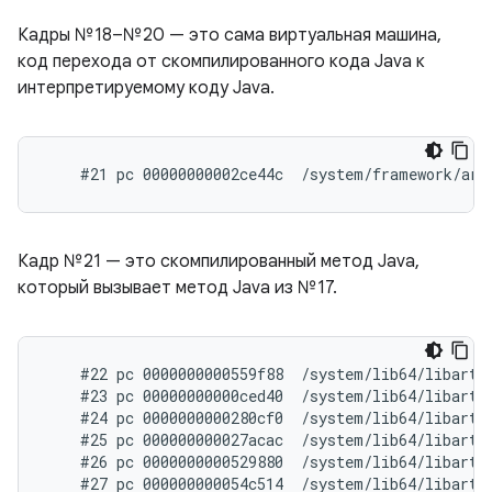
Кадры №18–№20 — это сама виртуальная машина,
код перехода от скомпилированного кода Java к
интерпретируемому коду Java.
Кадр №21 — это скомпилированный метод Java,
который вызывает метод Java из №17.
    #22 pc 0000000000559f88  /system/lib64/libart.s
    #23 pc 00000000000ced40  /system/lib64/libart.
    #24 pc 0000000000280cf0  /system/lib64/libart.
    #25 pc 000000000027acac  /system/lib64/libart.
    #26 pc 0000000000529880  /system/lib64/libart.s