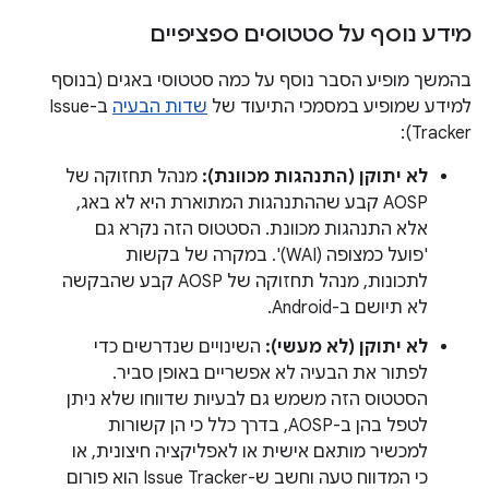
מידע נוסף על סטטוסים ספציפיים
בהמשך מופיע הסבר נוסף על כמה סטטוסי באגים (בנוסף
למידע שמופיע במסמכי התיעוד של
שדות הבעיה
ב-Issue
Tracker):
לא יתוקן (התנהגות מכוונת):
מנהל תחזוקה של
AOSP קבע שההתנהגות המתוארת היא לא באג,
אלא התנהגות מכוונת. הסטטוס הזה נקרא גם
'פועל כמצופה (WAI)'. במקרה של בקשות
לתכונות, מנהל תחזוקה של AOSP קבע שהבקשה
לא תיושם ב-Android.
לא יתוקן (לא מעשי):
השינויים שנדרשים כדי
לפתור את הבעיה לא אפשריים באופן סביר.
הסטטוס הזה משמש גם לבעיות שדווחו שלא ניתן
לטפל בהן ב-AOSP, בדרך כלל כי הן קשורות
למכשיר מותאם אישית או לאפליקציה חיצונית, או
כי המדווח טעה וחשב ש-Issue Tracker הוא פורום