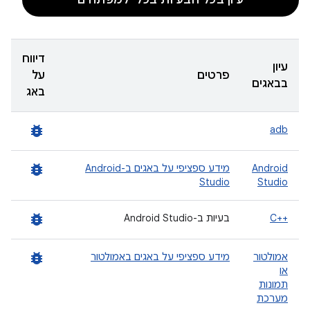
עיון בכל הבעיות בכלי למפתחים
דיווח
עיון
פרטים
על
בבאגים
באג
bug_report
adb
bug_report
Android
מידע ספציפי על באגים ב-Android
Studio
Studio
bug_report
C++‎
בעיות ב-Android Studio
bug_report
אמולטור
מידע ספציפי על באגים באמולטור
או
תמונות
מערכת