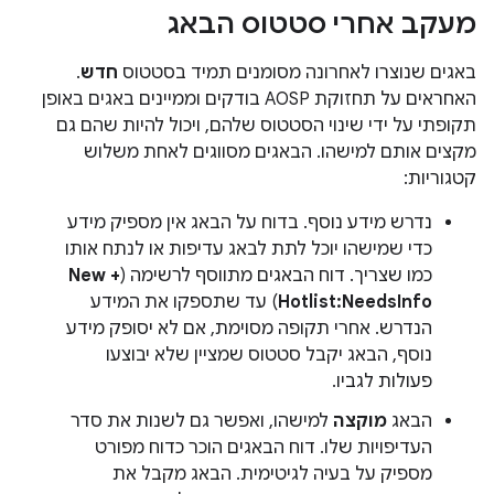
מעקב אחרי סטטוס הבאג
באגים שנוצרו לאחרונה מסומנים תמיד בסטטוס
חדש
.
האחראים על תחזוקת AOSP בודקים וממיינים באגים באופן
תקופתי על ידי שינוי הסטטוס שלהם, ויכול להיות שהם גם
מקצים אותם למישהו. הבאגים מסווגים לאחת משלוש
קטגוריות:
נדרש מידע נוסף. בדוח על הבאג אין מספיק מידע
כדי שמישהו יוכל לתת לבאג עדיפות או לנתח אותו
כמו שצריך. דוח הבאגים מתווסף לרשימה (
New +
Hotlist:NeedsInfo
) עד שתספקו את המידע
הנדרש. אחרי תקופה מסוימת, אם לא יסופק מידע
נוסף, הבאג יקבל סטטוס שמציין שלא יבוצעו
פעולות לגביו.
הבאג
מוקצה
למישהו, ואפשר גם לשנות את סדר
העדיפויות שלו. דוח הבאגים הוכר כדוח מפורט
מספיק על בעיה לגיטימית. הבאג מקבל את