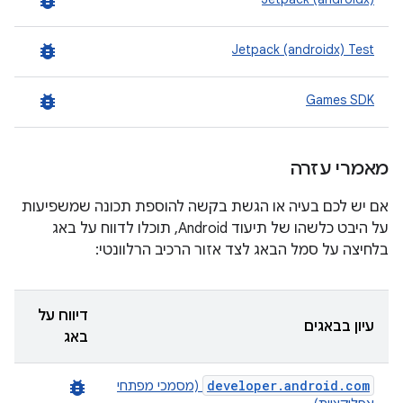
bug_report
bug_report
Jetpack (androidx) Test
bug_report
Games SDK
מאמרי עזרה
אם יש לכם בעיה או הגשת בקשה להוספת תכונה שמשפיעות
על היבט כלשהו של תיעוד Android, תוכלו לדווח על באג
בלחיצה על סמל הבאג לצד אזור הרכיב הרלוונטי:
דיווח על
עיון בבאגים
באג
bug_report
developer.android.com
(מסמכי מפתחי