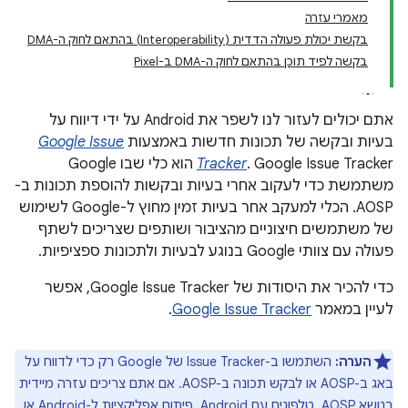
מאמרי עזרה
בקשת יכולת פעולה הדדית (Interoperability) בהתאם לחוק ה-DMA
בקשה לפיד תוכן בהתאם לחוק ה-DMA ב-Pixel
אתם יכולים לעזור לנו לשפר את Android על ידי דיווח על
בעיות ובקשה של תכונות חדשות באמצעות
Google Issue
Tracker
. Google Issue Tracker הוא כלי שבו Google
משתמשת כדי לעקוב אחרי בעיות ובקשות להוספת תכונות ב-
AOSP. הכלי למעקב אחר בעיות זמין מחוץ ל-Google לשימוש
של משתמשים חיצוניים מהציבור ושותפים שצריכים לשתף
פעולה עם צוותי Google בנוגע לבעיות ולתכונות ספציפיות.
כדי להכיר את היסודות של Google Issue Tracker, אפשר
לעיין במאמר
Google Issue Tracker
.
הערה:
השתמשו ב-Issue Tracker של Google רק כדי לדווח על
באג ב-AOSP או לבקש תכונה ב-AOSP. אם אתם צריכים עזרה מיידית
בנושא AOSP, טלפונים עם Android, פיתוח אפליקציות ל-Android או