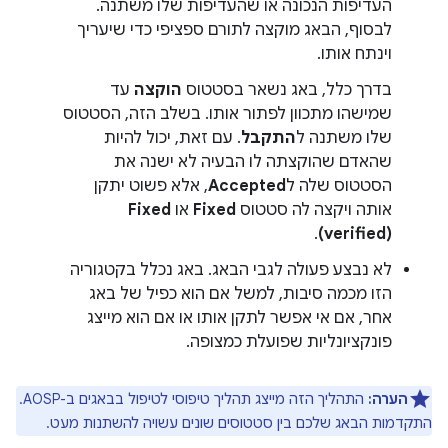
העדיפות הנכונה או שהעדיפות שלו משתנה.
לבסוף, הבאג מוקצה לתורם ספציפי כדי שיעריך
וינתח אותו.
בדרך כלל, באג נשאר בסטטוס
הוקצה
עד
שמישהו מתכוון לפתור אותו. בשלב הזה, הסטטוס
שלו משתנה ל
התקבל
. עם זאת, יכול להיות
שהאדם שהוקצתה לו הבעיה לא ישנה את
הסטטוס שלה ל
Accepted
, אלא פשוט יתקן
אותה ויקצה לה סטטוס
Fixed
או
Fixed
.
(verified)
לא נבצע פעולה לגבי הבאג. באג נכלל בקטגוריה
הזו מכמה סיבות, למשל אם הוא כפיל של באג
אחר, אם אי אפשר לתקן אותו או אם הוא מייצג
פונקציונליות שפועלת כמצופה.
הערה:
התהליך הזה מייצג תהליך טיפוסי לטיפול בבאגים ב-AOSP.
התקדמות הבאג שלכם בין סטטוסים שונים עשויה להשתנות מעט.