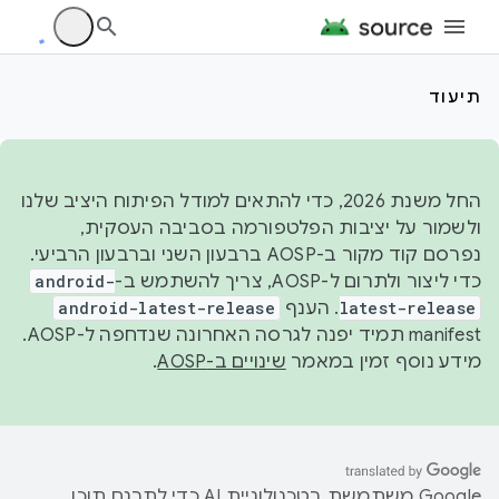
תיעוד
החל משנת 2026, כדי להתאים למודל הפיתוח היציב שלנו
ולשמור על יציבות הפלטפורמה בסביבה העסקית,
נפרסם קוד מקור ב-AOSP ברבעון השני וברבעון הרביעי.
כדי ליצור ולתרום ל-AOSP, צריך להשתמש ב-
android-
latest-release
. הענף
android-latest-release
manifest תמיד יפנה לגרסה האחרונה שנדחפה ל-AOSP.
מידע נוסף זמין במאמר
שינויים ב-AOSP
.
‫Google משתמשת בטכנולוגיית AI כדי לתרגם תוכן