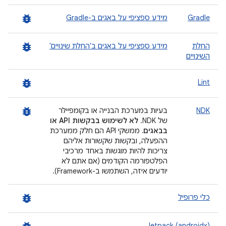
bug_report
Gradle
מידע ספציפי על באגים ב-Gradle
bug_report
החלת
מידע ספציפי על באגים ב'החלת שינויים'
השינויים
bug_report
Lint
bug_report
NDK
בעיות במערכת הבנייה או בקומפיילר
של NDK.
לא לשימוש בבקשות API או
בבאגים.
ממשקי API הם חלק ממערכת
ההפעלה, ובקשות שקשורות אליהם
צריכות להיות מוגשות באחד מרכיבי
הפלטפורמה הקודמים (אם אתם לא
יודעים איזה, השתמשו ב-Framework).
bug_report
כלי פרופיל
Jetpack (androidx)