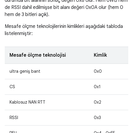
durumda bit alanının sonuç değeri 0x8 olur. Hem UWB hem
de RSSI dahil edilmişse bit alanı değeri 0x0A olur (hem 0
hem de 3 bitleri açık).
Mesafe ölçme teknolojilerinin kimlikleri aşağıdaki tabloda
listelenmiştir:
Mesafe ölçme teknolojisi
Kimlik
ultra geniş bant
0x0
CS
0x1
Kablosuz NAN RTT
0x2
RSSI
0x3
RFU
0x4 - 0xFF