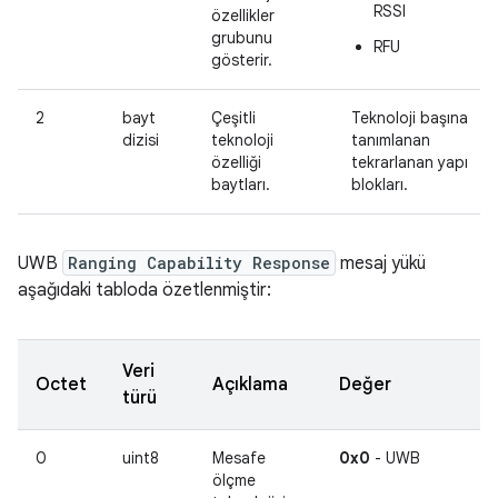
RSSI
özellikler
grubunu
RFU
gösterir.
2
bayt
Çeşitli
Teknoloji başına
dizisi
teknoloji
tanımlanan
özelliği
tekrarlanan yapı
baytları.
blokları.
UWB
Ranging Capability Response
mesaj yükü
aşağıdaki tabloda özetlenmiştir:
Veri
Octet
Açıklama
Değer
türü
0
uint8
Mesafe
0x0
- UWB
ölçme