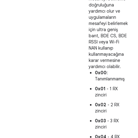
doğruluğuna
yardımcı olur ve
uygulamaların
mesafeyi belirlemek
için ultra geniş
bant, BDE CS, BDE
RSSI veya Wi-Fi
NAN kullanıp
kullanmayacağına
karar vermesine
yardımcı olabilir.
0x00
:
Tanımlanmamış
0x01
- 1 RX
zinciri
0x02
- 2 RX
zinciri
0x03
- 3 RX
zinciri
0x04
- 4 RX