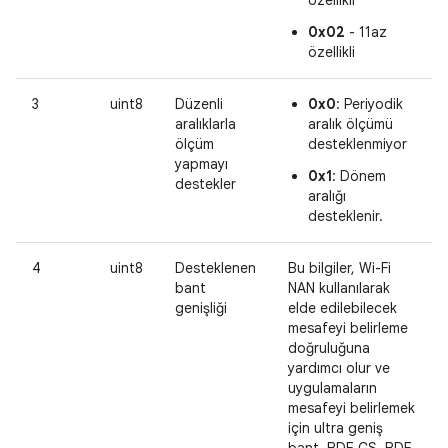
0x02
- 11az
özellikli
3
uint8
Düzenli
0x0
: Periyodik
aralıklarla
aralık ölçümü
ölçüm
desteklenmiyor
yapmayı
0x1
: Dönem
destekler
aralığı
desteklenir.
4
uint8
Desteklenen
Bu bilgiler, Wi-Fi
bant
NAN kullanılarak
genişliği
elde edilebilecek
mesafeyi belirleme
doğruluğuna
yardımcı olur ve
uygulamaların
mesafeyi belirlemek
için ultra geniş
bant, BDE CS, BDE