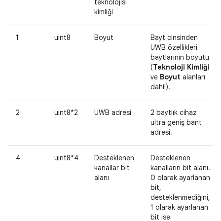
teknolojisi
kimliği
1
uint8
Boyut
Bayt cinsinden
UWB özellikleri
baytlarının boyutu
(
Teknoloji Kimliği
ve
Boyut
alanları
dahil).
2
uint8*2
UWB adresi
2 baytlık cihaz
ultra geniş bant
adresi.
4
uint8*4
Desteklenen
Desteklenen
kanallar bit
kanalların bit alanı.
alanı
0 olarak ayarlanan
bit,
desteklenmediğini,
1 olarak ayarlanan
bit ise