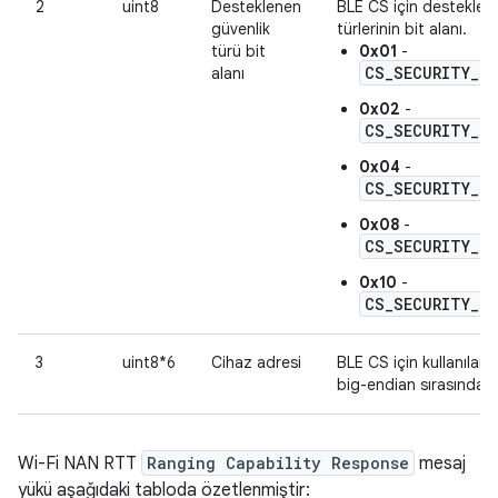
2
uint8
Desteklenen
BLE CS için desteklen
güvenlik
türlerinin bit alanı.
türü bit
0x01
-
CS_SECURITY_LE
alanı
0x02
-
CS_SECURITY_LE
0x04
-
CS_SECURITY_LE
0x08
-
CS_SECURITY_LE
0x10
-
CS_SECURITY_LE
3
uint8*6
Cihaz adresi
BLE CS için kullanılan 
big-endian sırasındadı
Wi-Fi NAN RTT
Ranging Capability Response
mesaj
yükü aşağıdaki tabloda özetlenmiştir: