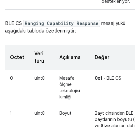
destekleniyor.
BLE CS
Ranging Capability Response
mesaj yükü
aşağıdaki tabloda özetlenmiştir:
Veri
Octet
Açıklama
Değer
türü
0
uint8
Mesafe
0x1
- BLE CS
ölçme
teknolojisi
kimliği
1
uint8
Boyut
Bayt cinsinden BLE CS 
baytlarının boyutu (
Te
ve
Size
alanları dahil).