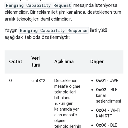
Ranging Capability Request
mesajında isteniyorsa
eklenmelidir. Bir reklam iletişim kanalında, desteklenen tüm
aralık teknolojileri dahil edilmelidir.
Yaygın
Ranging Capability Response
ileti yükü
aşağıdaki tabloda özetlenmiştir:
Veri
Octet
Açıklama
Değer
türü
0
uint8*2
Desteklenen
0x01
- UWB
mesafe ölçme
0x02
- BLE
teknolojileri
kanal
bit alanı.
seslendirmesi
Yükün geri
kalanında yer
0x04
- Wi-Fi
alan mesafe
NAN RTT
ölçme
0x08
- BLE
teknolojilerinin