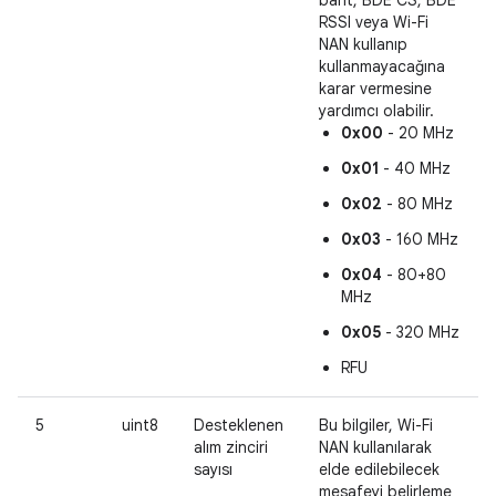
RSSI veya Wi-Fi
NAN kullanıp
kullanmayacağına
karar vermesine
yardımcı olabilir.
0x00
- 20 MHz
0x01
- 40 MHz
0x02
- 80 MHz
0x03
- 160 MHz
0x04
- 80+80
MHz
0x05
- 320 MHz
RFU
5
uint8
Desteklenen
Bu bilgiler, Wi-Fi
alım zinciri
NAN kullanılarak
sayısı
elde edilebilecek
mesafeyi belirleme