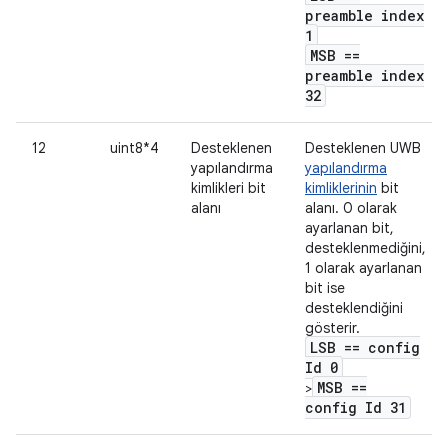
preamble index
1
MSB ==
preamble index
32
12
uint8*4
Desteklenen
Desteklenen UWB
yapılandırma
yapılandırma
kimlikleri bit
kimliklerinin
bit
alanı
alanı. 0 olarak
ayarlanan bit,
desteklenmediğini,
1 olarak ayarlanan
bit ise
desteklendiğini
gösterir.
LSB == config
Id 0
MSB ==
>
config Id 31