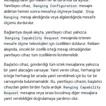
Mesajlaşmanın geri kalanı her iki durumda da aynıdır.
Yanıtlayıcı cihaz,
Ranging Configuration
mesajını
aldıktan hemen sonra mesafeyi ölçmeye başlar.
Stop
Ranging
mesajı alındığında veya algılandığında mesafe
ölçümü durdurulur.
Bağlantıya dayalı akışta, yanıtlayıcı cihaz yalnızca
Ranging Capability Request
mesajında istenen
mesafe ölçme teknolojileri için özellikleri doldurur. Reklam
akışında, önceki bir özellik isteği mesajı olmadığından
yanıtlayıcı cihaz tüm özelliklerini listelemelidir.
Başlatıcı cihaz, gönderdiği tüm istek mesajlarına yalnızca
bir yanıt alacağını varsayar. Yanıt veren cihaz, herhangi bir
isteğe herhangi bir sırada yanıt verebilmek için bu tür bir
varsayımda bulunmamalıdır. Bu, yanıtlayıcı cihazın, başlatıcı
cihazdan gelen birden fazla ardışık
Ranging Capability
Request
mesajına veya sırası bozulmuş diğer mesajlara
yanıt verebildiğini doğrulamaya yardımcı olur.