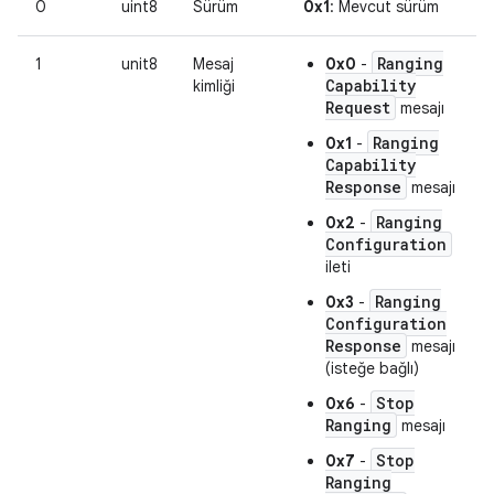
0
uint8
Sürüm
0x1
: Mevcut sürüm
Ranging
1
unit8
Mesaj
0x0
-
Capability
kimliği
Request
mesajı
Ranging
0x1
-
Capability
Response
mesajı
Ranging
0x2
-
Configuration
ileti
Ranging
0x3
-
Configuration
Response
mesajı
(isteğe bağlı)
Stop
0x6
-
Ranging
mesajı
Stop
0x7
-
Ranging