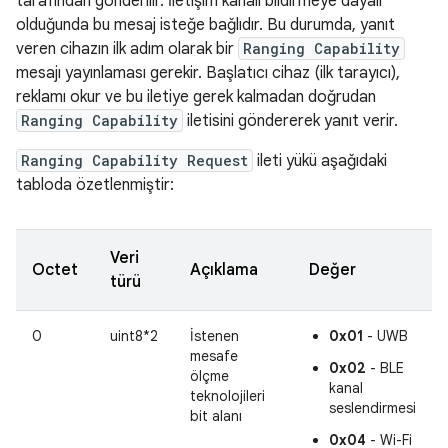
tarafından gönderilir. İletişim kanalı bildirmeye dayalı
olduğunda bu mesaj isteğe bağlıdır. Bu durumda, yanıt
veren cihazın ilk adım olarak bir
Ranging Capability
mesajı yayınlaması gerekir. Başlatıcı cihaz (ilk tarayıcı),
reklamı okur ve bu iletiye gerek kalmadan doğrudan
Ranging Capability
iletisini göndererek yanıt verir.
Ranging Capability Request
ileti yükü aşağıdaki
tabloda özetlenmiştir:
Veri
Octet
Açıklama
Değer
türü
0
uint8*2
İstenen
0x01
- UWB
mesafe
0x02
- BLE
ölçme
kanal
teknolojileri
seslendirmesi
bit alanı
0x04
- Wi-Fi