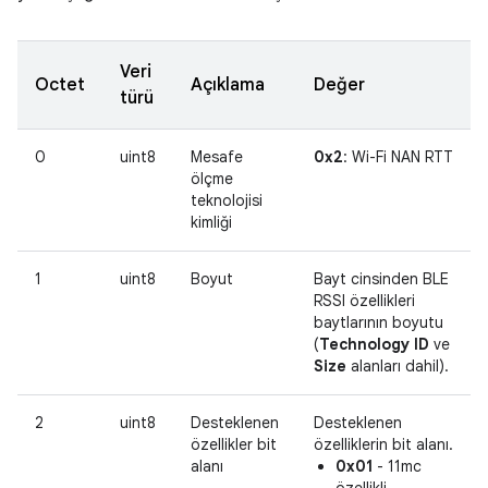
Veri
Octet
Açıklama
Değer
türü
0
uint8
Mesafe
0x2
: Wi-Fi NAN RTT
ölçme
teknolojisi
kimliği
1
uint8
Boyut
Bayt cinsinden BLE
RSSI özellikleri
baytlarının boyutu
(
Technology ID
ve
Size
alanları dahil).
2
uint8
Desteklenen
Desteklenen
özellikler bit
özelliklerin bit alanı.
alanı
0x01
- 11mc
özellikli