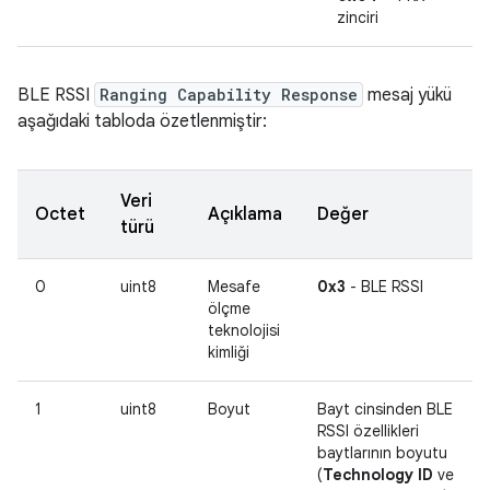
zinciri
BLE RSSI
Ranging Capability Response
mesaj yükü
aşağıdaki tabloda özetlenmiştir:
Veri
Octet
Açıklama
Değer
türü
0
uint8
Mesafe
0x3
- BLE RSSI
ölçme
teknolojisi
kimliği
1
uint8
Boyut
Bayt cinsinden BLE
RSSI özellikleri
baytlarının boyutu
(
Technology ID
ve