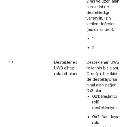
2 ms ve üzeri alan
sürelerini de
desteklediği
varsayılır. İzin
verilen değerler
(ms cinsinden):
1
2
19
Desteklenen
Desteklenen UWB
UWB cihaz
rollerinin bit alanı.
rolü bit alanı
Örneğin, her ikisi
de destekliyorsa
nihai alan değeri
0x3 olur.
0x1
: Başlatıcı
rolü
destekleniyor.
0x2
: Yanıtlayıcı
rolü