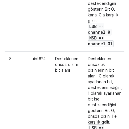
desteklendiğini
gösterir. Bit 0,
kanal 0'a karşılık
gelir.
LSB ==
channel 0
MSB ==
channel 31
8
uint8*4
Desteklenen
Desteklenen
önsöz dizini
önsözlük
bit alanı
dizinlerinin bit
alanı. 0 olarak
ayarlanan bit,
desteklenmediğini,
1 olarak ayarlanan
bit ise
desteklendiğini
gösterir. Bit 0,
önsöz dizini 1'e
karşılık gelir.
LSB ==