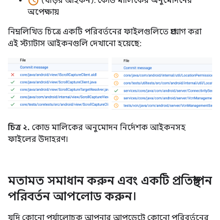
access_time
(ঘড়ির আইকন): কোড মালিকের অনুমোদনের
অপেক্ষায়
নিম্নলিখিত চিত্রে একটি পরিবর্তনের ফাইলগুলিতে প্রয়োগ করা
এই স্ট্যাটাস আইকনগুলি দেখানো হয়েছে:
চিত্র ২.
কোড মালিকের অনুমোদন নির্দেশক আইকনসহ
ফাইলের উদাহরণ।
মতামত সমাধান করুন এবং একটি প্রতিস্থাপন
পরিবর্তন আপলোড করুন।
যদি কোনো পর্যালোচক আপনার আপডেটে কোনো পরিবর্তনের