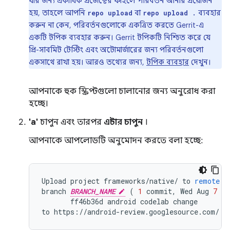
যার জন্য একাধিক প্রজেক্টের ফাইলে পরিবর্তন আনার প্রয়োজন
হয়, তাহলে আপনি
বা
ব্যবহার
repo upload
repo upload .
করুন না কেন, পরিবর্তনগুলোকে একত্রিত করতে Gerrit-এ
একটি টপিক ব্যবহার করুন। Gerrit টপিকটি নিশ্চিত করে যে
প্রি-সাবমিট টেস্টিং এবং অটোমার্জারের জন্য পরিবর্তনগুলো
একসাথে রাখা হয়। আরও তথ্যের জন্য,
টপিক ব্যবহার
দেখুন।
আপনাকে হুক স্ক্রিপ্টগুলো চালানোর জন্য অনুরোধ করা
হচ্ছে।
'a'
চাপুন এবং তারপর
এন্টার চাপুন
।
আপনাকে আপলোডটি অনুমোদন করতে বলা হচ্ছে:
Upload
project
frameworks
/
native
/
to
remote
b
branch
BRANCH_NAME
(
1
commit
,
Wed
Aug
7
09
ff46b36d
android
codelab
change
to
https
:
//
android
-
review
.
googlesource
.
com
/
(