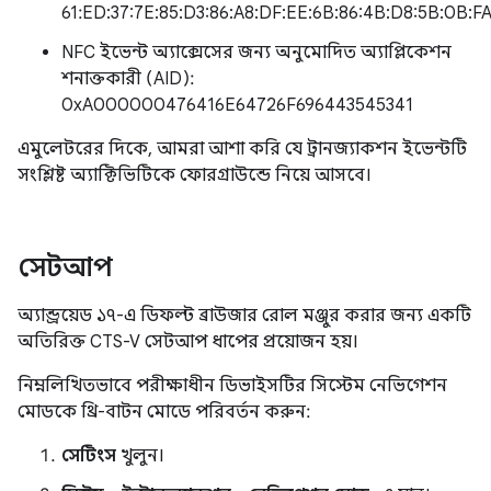
61:ED:37:7E:85:D3:86:A8:DF:EE:6B:86:4B:D8:5B:0B:FA
NFC ইভেন্ট অ্যাক্সেসের জন্য অনুমোদিত অ্যাপ্লিকেশন
শনাক্তকারী (AID):
0xA000000476416E64726F696443545341
এমুলেটরের দিকে, আমরা আশা করি যে ট্রানজ্যাকশন ইভেন্টটি
সংশ্লিষ্ট অ্যাক্টিভিটিকে ফোরগ্রাউন্ডে নিয়ে আসবে।
সেটআপ
অ্যান্ড্রয়েড ১৭-এ ডিফল্ট ব্রাউজার রোল মঞ্জুর করার জন্য একটি
অতিরিক্ত CTS-V সেটআপ ধাপের প্রয়োজন হয়।
নিম্নলিখিতভাবে পরীক্ষাধীন ডিভাইসটির সিস্টেম নেভিগেশন
মোডকে থ্রি-বাটন মোডে পরিবর্তন করুন:
সেটিংস
খুলুন।