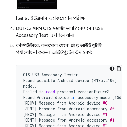
চিত্র ৬.
ইউএসবি অ্যাকসেসরি পরীক্ষা
DUT-তে থাকা CTS Verifier অ্যাপ্লিকেশনের USB
Accessory Test অপশনে যান।
কম্পিউটারে, কনসোল থেকে প্রাপ্ত আউটপুটটি
পর্যালোচনা করুন। আউটপুটের উদাহরণ:
CTS
USB
Accessory
Tester

Found
possible
Android
device
(
413c:2106
)
-
a
mode...

Failed
to
read
protocol
versionfigure3

Found
Android
device
in
accessory
mode
(
18d1:
[
RECV
]
Message
from
Android
device
#0
[
SENT
]
Message
from
Android
accessory
#0
[
RECV
]
Message
from
Android
device
#1
[
SENT
]
Message
from
Android
accessory
#1
[
RECV
]
Message
from
Android
device
#2