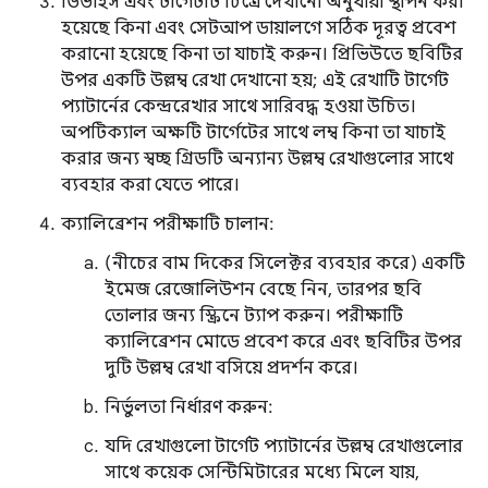
ডিভাইস এবং টার্গেটটি চিত্রে দেখানো অনুযায়ী স্থাপন করা
হয়েছে কিনা এবং সেটআপ ডায়ালগে সঠিক দূরত্ব প্রবেশ
করানো হয়েছে কিনা তা যাচাই করুন। প্রিভিউতে ছবিটির
উপর একটি উল্লম্ব রেখা দেখানো হয়; এই রেখাটি টার্গেট
প্যাটার্নের কেন্দ্ররেখার সাথে সারিবদ্ধ হওয়া উচিত।
অপটিক্যাল অক্ষটি টার্গেটের সাথে লম্ব কিনা তা যাচাই
করার জন্য স্বচ্ছ গ্রিডটি অন্যান্য উল্লম্ব রেখাগুলোর সাথে
ব্যবহার করা যেতে পারে।
ক্যালিব্রেশন পরীক্ষাটি চালান:
(নীচের বাম দিকের সিলেক্টর ব্যবহার করে) একটি
ইমেজ রেজোলিউশন বেছে নিন, তারপর ছবি
তোলার জন্য স্ক্রিনে ট্যাপ করুন। পরীক্ষাটি
ক্যালিব্রেশন মোডে প্রবেশ করে এবং ছবিটির উপর
দুটি উল্লম্ব রেখা বসিয়ে প্রদর্শন করে।
নির্ভুলতা নির্ধারণ করুন:
যদি রেখাগুলো টার্গেট প্যাটার্নের উল্লম্ব রেখাগুলোর
সাথে কয়েক সেন্টিমিটারের মধ্যে মিলে যায়,