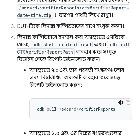
সংরক্ষিত রিপোর্টের পাথটি দেখানো হবে (উদাহরণস্বরূপ,
/sdcard/verifierReports/ctsVerifierReport-
date-time.zip
), তারপর পাথটি লিখে রাখুন।
DUT-টিকে লিনাক্স কম্পিউটারের সাথে সংযুক্ত করুন।
লিনাক্স কম্পিউটারে ইনস্টল করা অ্যান্ড্রয়েড এসডিকে
থেকে,
adb shell content read
অথবা
adb pull
CTSVerifierReportPath
ব্যবহার করে সংযুক্ত
ডিভাইস থেকে রিপোর্ট ডাউনলোড করুন।
অ্যান্ড্রয়েড ৭.x এবং তার পরবর্তী সংস্করণগুলোর
জন্য, নিম্নলিখিত কমান্ডটি ব্যবহার করে সমস্ত
রিপোর্ট ডাউনলোড করুন:
adb
pull
অ্যান্ড্রয়েড ৬.০ এবং এর নিচের সংস্করণগুলোর