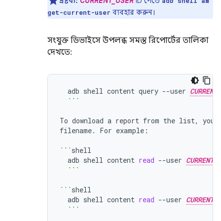
দ্রষ্টব্য:
CURRENT_USER
ID পেতে
adb shell am
ব্যবহার করুন।
get-current-user
সংযুক্ত ডিভাইসে উপলব্ধ সমস্ত রিপোর্টের তালিকা
দেখতে:
adb
shell
content
query
--user
CURRENT
```
To
download
a
report
from
the
list,
you
filename.
For
example:

```
adb
shell
content
read
--user
CURRENT_
```
```
adb
shell
content
read
--user
CURRENT_
```