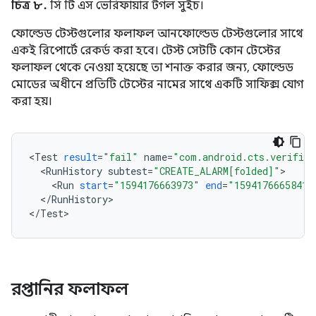
চিত্র ৮.
সি টি এস ভেরিফায়ার টগল সুইচ।
ফোল্ডেড টেস্টগুলোর ফলাফল আনফোল্ডেড টেস্টগুলোর সাথে
একই রিপোর্টে রেকর্ড করা হবে। টেস্ট সেটটি কোন টেস্টের
ফলাফল থেকে নেওয়া হয়েছে তা শনাক্ত করার জন্য, ফোল্ডেড
মোডের অধীনে প্রতিটি টেস্টের নামের সাথে একটি সাফিক্স যোগ
করা হয়।
<
Test
result
=
"fail"
name
=
"com.android.cts.verifier
<
RunHistory
subtest
=
"CREATE_ALARM[folded]"
<
Run
start
=
"1594176663973"
end
=
"1594176665841"
<
/
RunHistory
>

<
/
Test
রপ্তানির ফলাফল