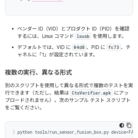
ベンダー ID（VID）とプロダクト ID（PID）を確認
するには、Linux コマンド
lsusb
を使用します。
デフォルトでは、VID に
04d8
、PID に
fc73
、チ
ャネルに「1」が設定されています。
複数の実行、異なる形式
別のスクリプトを使用して異なる形式で複数のテストを実
行できます（ただし、結果は
CtsVerifier.apk
にアッ
プロードされません）。次のサンプル テスト スクリプト
をご覧ください。
python
tools
/
run_sensor_fusion_box
.
py
device
=
FA7