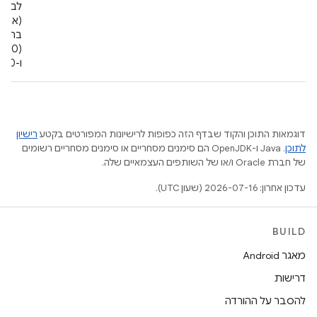
ברזולו
ו-640x480).
דוגמאות התוכן והקוד שבדף הזה כפופות לרישיונות המפורטים בקטע
רישיון
לתוכן
.‏ Java ו-OpenJDK הם סימנים מסחריים או סימנים מסחריים רשומים
של חברת Oracle ו/או של השותפים העצמאיים שלה.
עדכון אחרון: 2026-07-16 (שעון UTC).
BUILD
מאגר Android
דרישות
להסבר על ההורדה