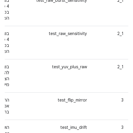
1_2
test_raw_burst_sensitivity
בוצע 
במטר
השונות
1_2
test_raw_sensitivity
בוצע 
במטר
השונות
1_2
test_yuv_plus_raw
בוצע 
להחיל
הצלל
מישורי 
test_flip_mirror
3
אפשר
בתמונ
3
test_imu_drift
הועבר