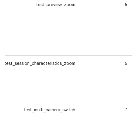
test_preview_zoom
6
test_session_characteristics_zoom
6
test_multi_camera_switch
7