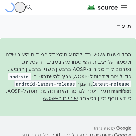
תיעוד
החל משנת 2026, כדי להתאים למודל הפיתוח היציב שלנו
ולשמור על יציבות הפלטפורמה בסביבה העסקית,
נפרסם קוד מקור ב-AOSP ברבעון השני וברבעון הרביעי.
כדי ליצור ולתרום ל-AOSP, צריך להשתמש ב-
android-
latest-release
. הענף
android-latest-release
manifest תמיד יפנה לגרסה האחרונה שנדחפה ל-AOSP.
מידע נוסף זמין במאמר
שינויים ב-AOSP
.
‫Google משתמשת בטכנולוגיית AI כדי לתרגם תוכן