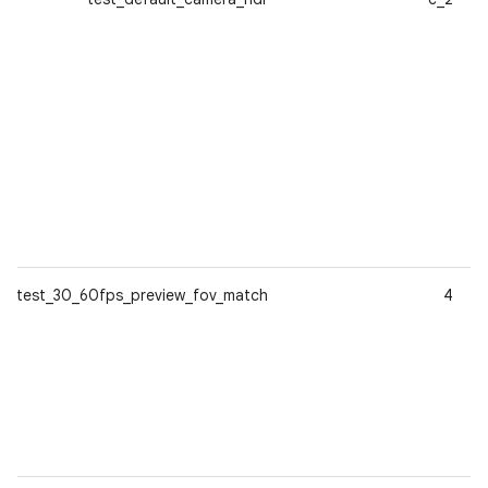
test_30_60fps_preview_fov_match
4