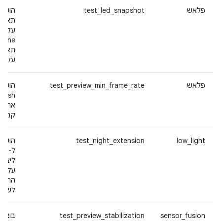
פלאש
test_led_snapshot
הועבר
תאורה
תאורה
על ידי ne_flash
פלאש
test_preview_min_frame_rate
את הש
קבוצו
test_night_extension
low_light
ליצור
עקבית
התאור
לשיפו
sensor_fusion
test_preview_stabilization
בוצע ש