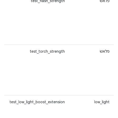
פלאש
test_flash_strength
פלאש
test_torch_strength
test_low_light_boost_extension
low_light