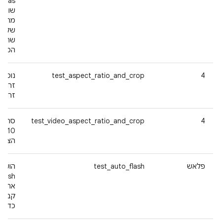
שונה 
מחדש 
של וק
שהזרם
המקדי
test_aspect_ratio_and_crop
4
זרם YUV.
4
test_video_aspect_ratio_and_crop
סרטון
הצבעים 020
פלאש
test_auto_flash
את הש
קבוצו
כדי לה