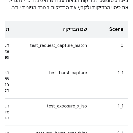
ב-Android 15, הבדיקות הבאות עברו שינוי מבנה כדי להגדיל
את כיסוי הבדיקות ולקבץ את הבדיקות בצורה הגיונית יותר.
Scene
שם הבדיקה
תיאו
0
test_request_capture_match
השם ה
שונה 
test_burst_capture
1_1
שינוי 
בדיקו
הלכיד
1_1
test_exposure_x_iso
השם ש
הבהר