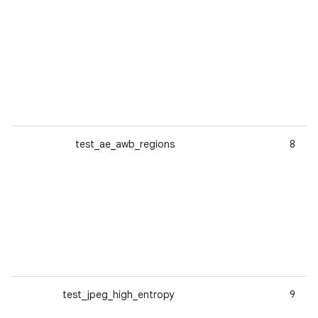
test_ae_awb_regions
8
test_jpeg_high_entropy
9