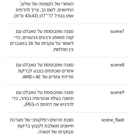
האחורי של הקופסה של שילוב
החיישנים. לשם כך, צריך להדפיס
אותו בגודל 17"x17"‎ (43x43 ס"מ).
scene7
סצנה שמבוססת על טאבלט עם
קצה משופע ורבעים צבעוניים, כדי
לשמור על עקביות של 3A במעברים
בין מצלמות.
scene8
סצנה שמבוססת על טאבלט עם
אזורים מוכתמים בצבע לבדיקת
מדידת אזורים של AE ו-AWB.
scene9
סצנה שמבוססת על טאבלט עם
תמונה בעלת אנטרופיה גבוהה, כדי
להדגיש את דחיסת ה-JPEG.
scene_flash
סצנת תרשים רפלקטיבי של מערכת
חיישנים משולבת לקיבוץ בדיקות
מבוקרות של תאורה.