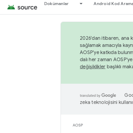
Dokümanlar
Android Kod Arama
2026'dan itibaren, ana k
sağlamak amacıyla kayn
AOSP'ye katkıda bulunm
dalı her zaman AOSP'ye 
değişiklikler
başlıklı maka
Goog
zeka teknolojisini kullanı
AOSP