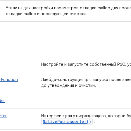
Утилиты для настройки параметров отладки malloc для проц
отладки malloc и последующей очистки.
Настройте и запустите собственный PoC, у
rFunction
Лямбда-конструкция для запуска после зав
до утверждения и очистки.
der
rter
Интерфейс для утверждающего, который бу
Native
Poc
.
asserter(
)
.