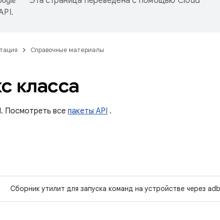
Эта страница переведена с помощью
Cloud
 API
.
тация
Справочные материалы
с класса
I. Посмотреть все
пакеты API
.
Сборник утилит для запуска команд на устройстве через ad