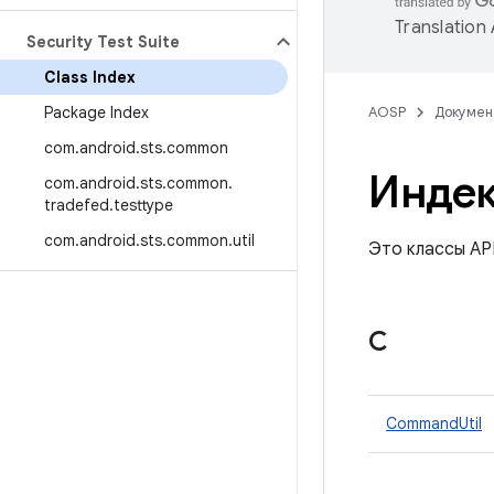
Translation
Security Test Suite
Class Index
Package Index
AOSP
Докумен
com
.
android
.
sts
.
common
Индек
com
.
android
.
sts
.
common
.
tradefed
.
testtype
com
.
android
.
sts
.
common
.
util
Это классы AP
С
CommandUtil