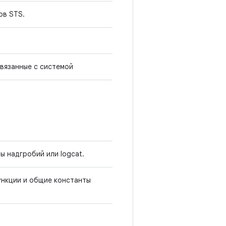
ов STS.
связанные с системой
ы надгробий или logcat.
нкции и общие константы