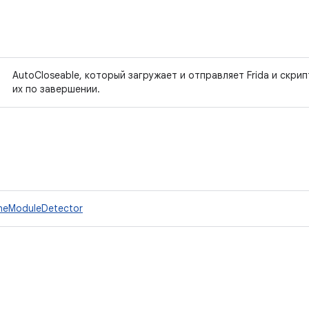
AutoCloseable, который загружает и отправляет Frida и скри
их по завершении.
ineModuleDetector