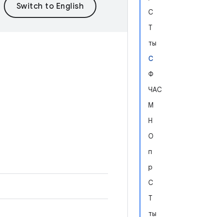
С
Т
ты
С
Ф
ЧАС
М
Н
О
п
р
С
b
Т
ты