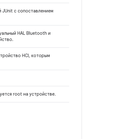
 JUnit с сопоставлением
альный HAL Bluetooth и
йство.
стройство HCI, которым
уется root на устройстве.