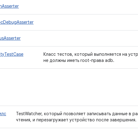
hAsserter
ocDebugAsserter
usAsserter
ityTestCase
Класс тестов, который выполняется на уст
не должны иметь root-права adb.
илс
TestWatcher, который позволяет записывать данные в ра
чтения, и перезагружает устройство после завершения.