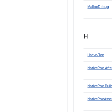
MallocDebug
Н
НативПок
NativePoc.Afte
NativePoc.Buil
NativePocAsse