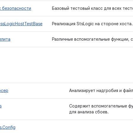
с безопасности
Базовый тестовый класс для всех тест
essLogicHostTestBase
Реализация StsLogic на стороне хоста.
илита
Различные вспомогательные функции, 
рсер
Анализирует надгробия и файл
s
Содержит вспомогательные фу
для анализа сбоев.
s.Config