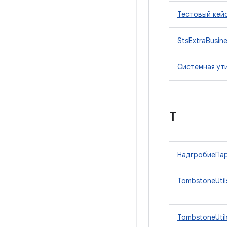
Тестовый кей
StsExtraBusin
Системная ут
Т
НадгробиеПа
TombstoneUtil
TombstoneUtil