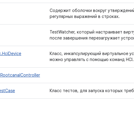
Содержит оболочки вокруг утверждений
регулярных выражений в строках.
TestWatcher, который настраивает вирту
после завершения перезагружает устро
.HciDevice
Класс, инкапсулирующий виртуальное у
можно управлять с помощью команд HCI.
.RootcanalController
estCase
Класс тестов, для запуска которых треб