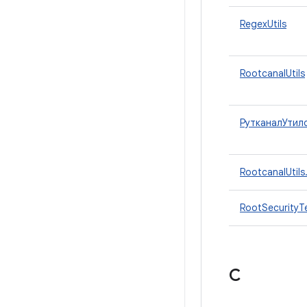
RegexUtils
RootcanalUtils
РутканалУтилс
RootcanalUtils
RootSecurityT
С