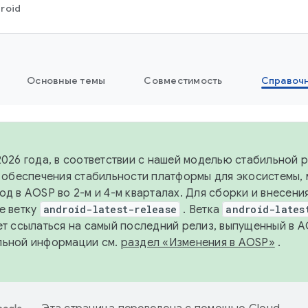
roid
Основные темы
Совместимость
Справоч
2026 года, в соответствии с нашей моделью стабильной
я обеспечения стабильности платформы для экосистемы,
од в AOSP во 2-м и 4-м кварталах. Для сборки и внесени
е ветку
android-latest-release
. Ветка
android-lates
ет ссылаться на самый последний релиз, выпущенный в A
льной информации см.
раздел «Изменения в AOSP»
.