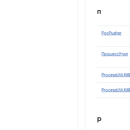
п
PocPusher
ПроцессУтил
ProcessUtil.Kil
ProcessUtil.Ki
р