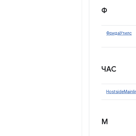
Ф
ФридаУтилс
ЧАС
HostsideMainl
М