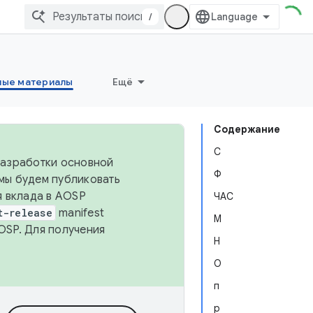
/
ные материалы
Ещё
Содержание
С
 разработки основной
Ф
 мы будем публиковать
я вклада в AOSP
ЧАС
t-release
manifest
М
OSP. Для получения
Н
О
п
р