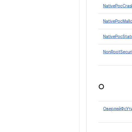
NativePocCras
NativePocMall
NativePocStat
NonRootSecur
О
ОверлейФсУт