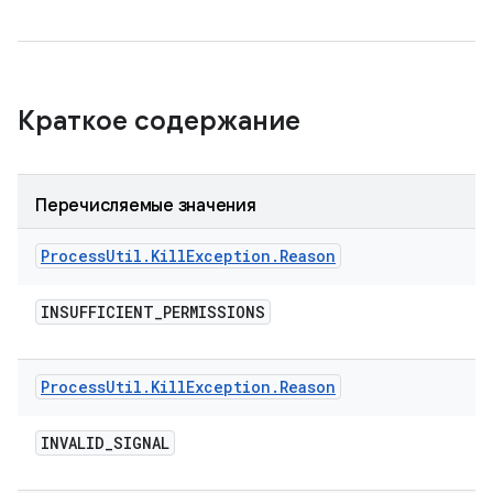
Краткое содержание
Перечисляемые значения
Process
Util
.
Kill
Exception
.
Reason
INSUFFICIENT
_
PERMISSIONS
Process
Util
.
Kill
Exception
.
Reason
INVALID
_
SIGNAL