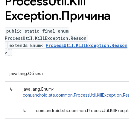
Process
Util
.
Kill
Exception
.
Причина
public static final enum
ProcessUtil.KillException.Reason
extends Enum<
ProcessUtil.KillException.Reason
>
java.lang.Объект
↳
java.lang.Enum<
com.android.sts.common.ProcessUtil.KillException.Reas
↳
com.android.sts.common.ProcessUtil.KillExceptio