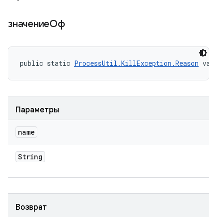
значениеОф
public static 
ProcessUtil.KillException.Reason
 val
Параметры
name
String
Возврат