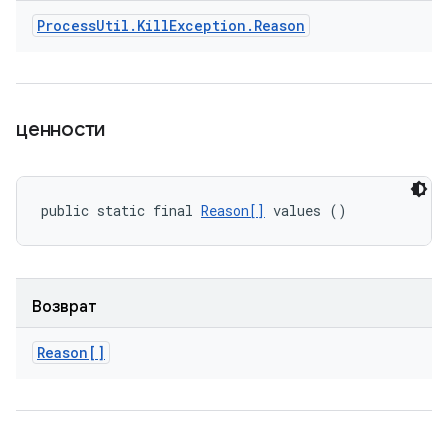
Process
Util
.
Kill
Exception
.
Reason
ценности
public static final 
Reason[]
 values ()
Возврат
Reason[]