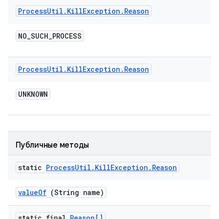
Process
Util
.
Kill
Exception
.
Reason
NO
_
SUCH
_
PROCESS
Process
Util
.
Kill
Exception
.
Reason
UNKNOWN
Публичные методы
static
Process
Util
.
Kill
Exception
.
Reason
value
Of
(String name)
static final
Reason[]