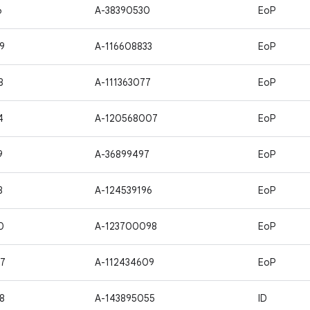
6
A-38390530
EoP
9
A-116608833
EoP
8
A-111363077
EoP
4
A-120568007
EoP
9
A-36899497
EoP
8
A-124539196
EoP
0
A-123700098
EoP
7
A-112434609
EoP
8
A-143895055
ID