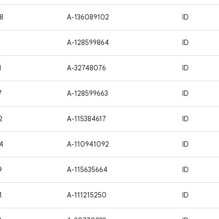
8
A-136089102
ID
1
A-128599864
ID
1
A-32748076
ID
7
A-128599663
ID
2
A-115384617
ID
4
A-110941092
ID
9
A-115635664
ID
1
A-111215250
ID