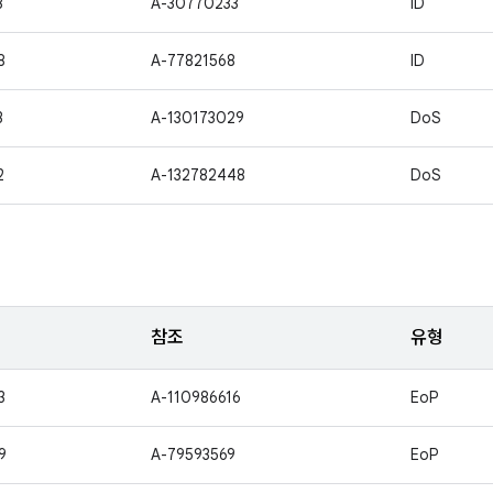
3
A-30770233
ID
8
A-77821568
ID
3
A-130173029
DoS
2
A-132782448
DoS
참조
유형
3
A-110986616
EoP
9
A-79593569
EoP