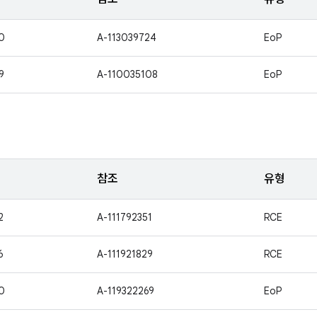
0
A-113039724
EoP
9
A-110035108
EoP
참조
유형
2
A-111792351
RCE
6
A-111921829
RCE
0
A-119322269
EoP