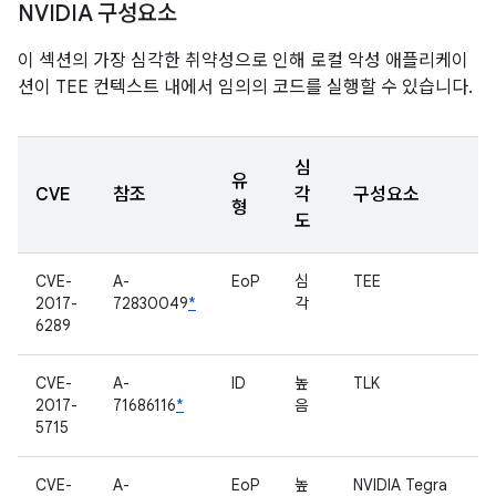
NVIDIA 구성요소
이 섹션의 가장 심각한 취약성으로 인해 로컬 악성 애플리케이
션이 TEE 컨텍스트 내에서 임의의 코드를 실행할 수 있습니다.
심
유
CVE
참조
각
구성요소
형
도
CVE-
A-
EoP
심
TEE
2017-
72830049
*
각
6289
CVE-
A-
ID
높
TLK
2017-
71686116
*
음
5715
CVE-
A-
EoP
높
NVIDIA Tegra