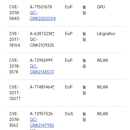
CVE-
A-71501678
EoP
높
GPU
2018-
QC-
음
5840
CR#2052024
CVE-
A-62872238
*
EoP
높
Libgralloc
2017-
QC-
음
18154
CR#2109325
CVE-
A-72956999
EoP
높
WLAN
2018-
QC-
음
3578
CR#2145573
CVE-
A-77481464
*
EoP
높
WLAN
2017-
음
13077
CVE-
A-72957526
DoS
높
WLAN
2018-
QC-
음
3562
CR#2147955