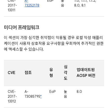
CVE-
A-
EoP
높
7.0, 7.1.1, 7.1.2,
2017-
73252178
음
8.0, 8.1
13311
미디어 프레임워크
이 섹션의 가장 심각한 취약점이 악용될 경우 로컬 악성 애플리
케이션이 사용자 상호작용 요구사항을 우회하여 추가적인 권한
에 액세스할 수 있습니다.
심
유
업데이트된
CVE
참조
각
형
AOSP 버전
도
CVE-
A-
EoP
높
8.0
2017-
73085795
*
음
13312