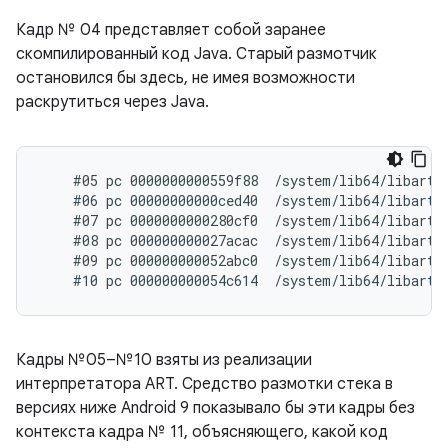
Кадр № 04 представляет собой заранее
скомпилированный код Java. Старый размотчик
остановился бы здесь, не имея возможности
раскрутиться через Java.
    #05 pc 0000000000559f88  /system/lib64/libart.s
    #06 pc 00000000000ced40  /system/lib64/libart.
    #07 pc 0000000000280cf0  /system/lib64/libart.
    #08 pc 000000000027acac  /system/lib64/libart.
    #09 pc 000000000052abc0  /system/lib64/libart.s
Кадры №05–№10 взяты из реализации
интерпретатора ART. Средство размотки стека в
версиях ниже Android 9 показывало бы эти кадры без
контекста кадра № 11, объясняющего, какой код