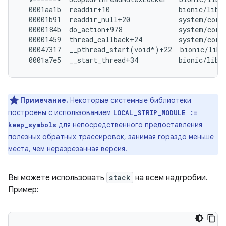
  0001aa1b  readdir+10                 bionic/libc/
  00001b91  readdir_null+20            system/core/
  0000184b  do_action+978              system/core/
  00001459  thread_callback+24         system/core/
  00047317  __pthread_start(void*)+22  bionic/libc
Примечание.
Некоторые системные библиотеки
построены с использованием
LOCAL_STRIP_MODULE :=
для непосредственного предоставления
keep_symbols
полезных обратных трассировок, занимая гораздо меньше
места, чем неразрезанная версия.
Вы можете использовать
stack
на всем надгробии.
Пример: