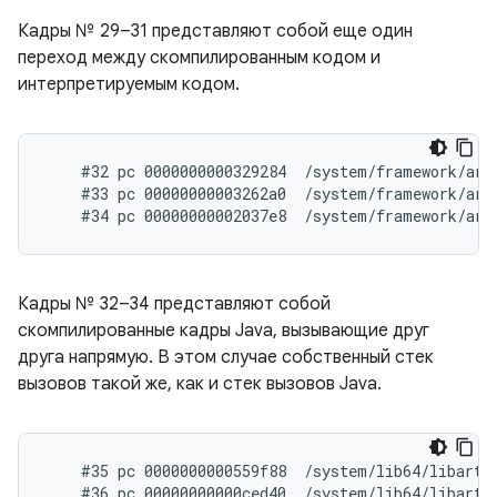
Кадры № 29–31 представляют собой еще один
переход между скомпилированным кодом и
интерпретируемым кодом.
    #32 pc 0000000000329284  /system/framework/arm
    #33 pc 00000000003262a0  /system/framework/arm
Кадры № 32–34 представляют собой
скомпилированные кадры Java, вызывающие друг
друга напрямую. В этом случае собственный стек
вызовов такой же, как и стек вызовов Java.
    #35 pc 0000000000559f88  /system/lib64/libart.s
    #36 pc 00000000000ced40  /system/lib64/libart.