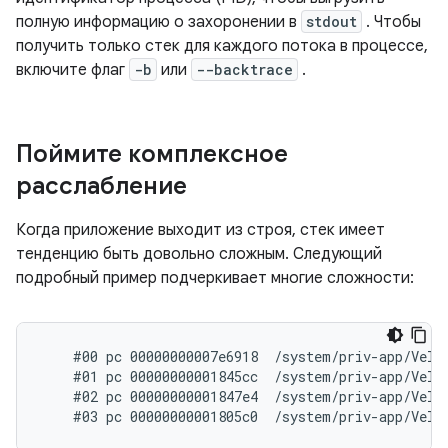
полную информацию о захоронении в
stdout
. Чтобы
получить только стек для каждого потока в процессе,
включите флаг
-b
или
--backtrace
.
Поймите комплексное
расслабление
Когда приложение выходит из строя, стек имеет
тенденцию быть довольно сложным. Следующий
подробный пример подчеркивает многие сложности:
    #00 pc 00000000007e6918  /system/priv-app/Velve
    #01 pc 00000000001845cc  /system/priv-app/Velve
    #02 pc 00000000001847e4  /system/priv-app/Velve