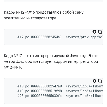
Кадры №12–№16 представляют собой саму
реализацию интерпретатора.
Кадр №17 — это интерпретируемый Java-код. Этот
метод Java соответствует кадрам интерпретатора
№12–№16.
    #18 pc 00000000002547a8  /system/lib64/libart.
    #19 pc 0000000000519fd8  /system/lib64/libart.