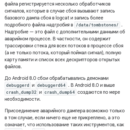
файла регистрируется несколько обработчиков
сигналов, которые в случае сбоя вызывают запись
базового дампа сбоя в logcat и запись более
подробного файла
надгробия
в
/data/tombstones/
.
Надгробие — это файл с дополнительными данными об
аварийном процессе. В частности, он содержит
трассировки стека для всех потоков в процессе сбоя
(а не только потока, который поймал сигнал), полную
карту памяти и список всех дескрипторов открытых
файлов.
До Android 8.0 сбои обрабатывались демонами
debuggerd
и
debuggerd64
. В Android 8.0 и выше
crash_dump32
и
crash_dump64
создаются по мере
необходимости.
Присоединение аварийного дампера возможно только
в том случае, если ничего еще не прикреплено, а это
означает, что использование таких инструментов, как