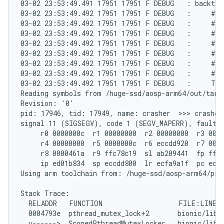
03-02 23:53:49.491 17951 17951 F DEBUG   : backtrac
03-02 23:53:49.492 17951 17951 F DEBUG   :     #00
03-02 23:53:49.492 17951 17951 F DEBUG   :     #01
03-02 23:53:49.492 17951 17951 F DEBUG   :     #02
03-02 23:53:49.492 17951 17951 F DEBUG   :     #03
03-02 23:53:49.492 17951 17951 F DEBUG   :     #04
03-02 23:53:49.492 17951 17951 F DEBUG   :     #05
03-02 23:53:49.492 17951 17951 F DEBUG   :     #06
03-02 23:53:49.492 17951 17951 F DEBUG   :     Tom
Reading symbols from /huge-ssd/aosp-arm64/out/targe
Revision: '0'

pid: 17946, tid: 17949, name: crasher  >>> crasher 
signal 11 (SIGSEGV), code 1 (SEGV_MAPERR), fault a
     r0 0000000c  r1 00000000  r2 00000000  r3 0000
     r4 00000000  r5 0000000c  r6 eccdd920  r7 0000
     r8 0000461a  r9 ffc78c19  sl ab209441  fp ffff
     ip ed01b834  sp eccdd800  lr ecfa9a1f  pc ecfd
Using arm toolchain from: /huge-ssd/aosp-arm64/pre
Stack Trace:

  RELADDR   FUNCTION                   FILE:LINE

  0004793e  pthread_mutex_lock+2       bionic/libc/
  v------>  ScopedPthreadMutexLocker   bionic/libc/