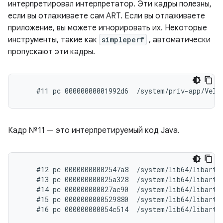
интерпретировал интерпретатор. Эти кадры полезны,
если вы отлаживаете сам ART. Если вы отлаживаете
приложение, вы можете игнорировать их. Некоторые
инструменты, такие как
simpleperf
, автоматически
пропускают эти кадры.
Кадр №11 — это интерпретируемый код Java.
    #12 pc 00000000002547a8  /system/lib64/libart.
    #13 pc 000000000025a328  /system/lib64/libart.
    #14 pc 000000000027ac90  /system/lib64/libart.
    #15 pc 0000000000529880  /system/lib64/libart.s