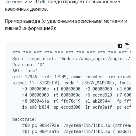
strace
или
lldb
предотвращает возникновение
аварийных дампов.
Пример вывода (с удаленными временными метками и
лишней информацией):
*** *** *** *** *** *** *** *** *** *** *** ***
Build fingerprint: 'Android/aosp_angler/angler:7.1.
Revision: '0'

ABI: 'arm'

pid: 17946, tid: 17949, name: crasher  >>> crasher 
signal 11 (SIGSEGV), code 1 (SEGV_MAPERR), fault a
    r0 0000000c  r1 00000000  r2 00000000  r3 00000
    r4 00000000  r5 0000000c  r6 eccdd920  r7 00000
    r8 0000461a  r9 ffc78c19  sl ab209441  fp fffff
    ip ed01b834  sp eccdd800  lr ecfa9a1f  pc ecfd6
backtrace:

    #00 pc 0004793e  /system/lib/libc.so (pthread_m
    #01 pc 0001aa1b  /system/lib/libc.so (readdir+1