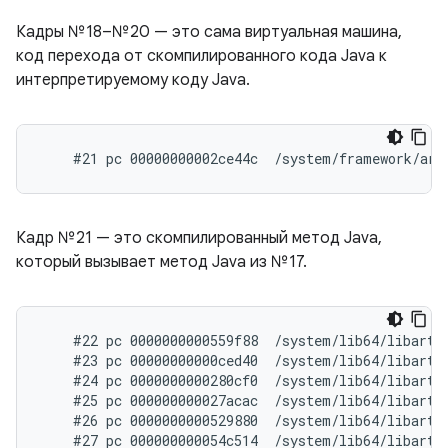
Кадры №18–№20 — это сама виртуальная машина,
код перехода от скомпилированного кода Java к
интерпретируемому коду Java.
Кадр №21 — это скомпилированный метод Java,
который вызывает метод Java из №17.
    #22 pc 0000000000559f88  /system/lib64/libart.s
    #23 pc 00000000000ced40  /system/lib64/libart.
    #24 pc 0000000000280cf0  /system/lib64/libart.
    #25 pc 000000000027acac  /system/lib64/libart.
    #26 pc 0000000000529880  /system/lib64/libart.s