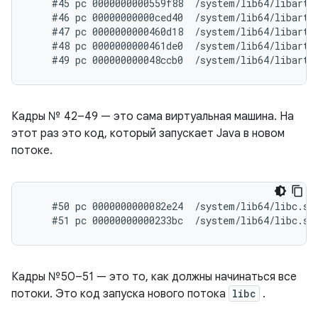
    #45 pc 0000000000559f88  /system/lib64/libart.s
    #46 pc 00000000000ced40  /system/lib64/libart.
    #47 pc 0000000000460d18  /system/lib64/libart.
    #48 pc 0000000000461de0  /system/lib64/libart.
Кадры № 42–49 — это сама виртуальная машина. На
этот раз это код, который запускает Java в новом
потоке.
    #50 pc 0000000000082e24  /system/lib64/libc.so
Кадры №50–51 — это то, как должны начинаться все
потоки. Это код запуска нового потока
libc
.