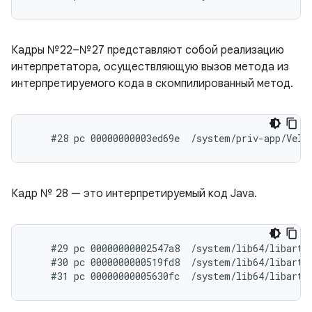
Кадры №22–№27 представляют собой реализацию
интерпретатора, осуществляющую вызов метода из
интерпретируемого кода в скомпилированный метод.
Кадр № 28 — это интерпретируемый код Java.
    #29 pc 00000000002547a8  /system/lib64/libart.
    #30 pc 0000000000519fd8  /system/lib64/libart.