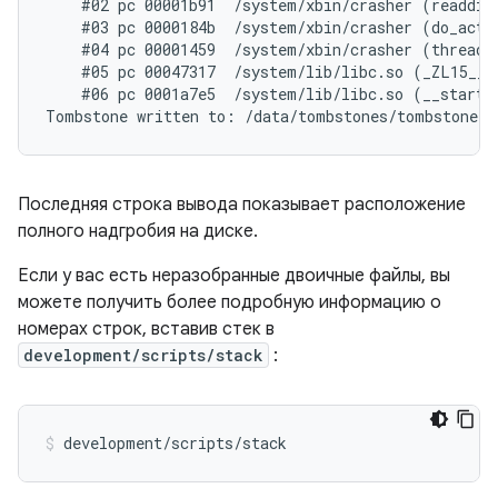
    #02 pc 00001b91  /system/xbin/crasher (readdir_
    #03 pc 0000184b  /system/xbin/crasher (do_actio
    #04 pc 00001459  /system/xbin/crasher (thread_c
    #05 pc 00047317  /system/lib/libc.so (_ZL15__p
    #06 pc 0001a7e5  /system/lib/libc.so (__start_t
Последняя строка вывода показывает расположение
полного надгробия на диске.
Если у вас есть неразобранные двоичные файлы, вы
можете получить более подробную информацию о
номерах строк, вставив стек в
development/scripts/stack
: